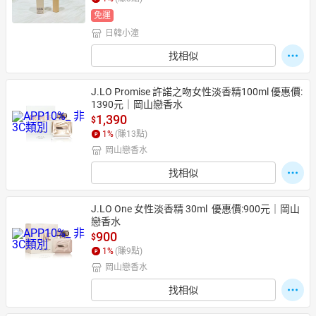
免運
日韓小潼
日本購物
電子/紙本書
找相似
HOT
J.LO Promise 許諾之吻女性淡香精100ml 優惠價:
1390元｜岡山戀香水
1,390
$
1
%
(賺
13
點)
岡山戀香水
找相似
J.LO One 女性淡香精 30ml  優惠價:900元｜岡山
戀香水
900
$
1
%
(賺
9
點)
岡山戀香水
找相似