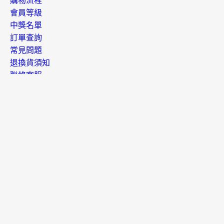
購物流程
會員等級
中獎名單
訂單查詢
常見問題
退換貨須知
聯絡客服
開店專區
開店平台介紹
索取開店資料
免費報名說明會
政策與規範
平台政策
店家規範
違規事件通報
智財侵權檢舉
隱私權保護
消費者保護