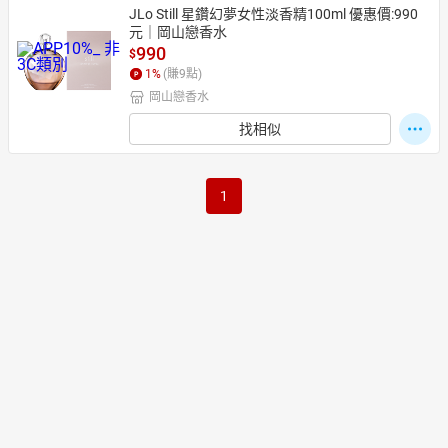
JLo Still 星鑽幻夢女性淡香精100ml 優惠價:990
元｜岡山戀香水
990
$
1
%
(賺
9
點)
岡山戀香水
找相似
1