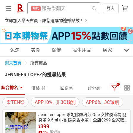
299超取免運
熱搜
賺點樂翻天
登入
熱搜
防颱專區
熱搜
299超取免運
立即加入樂天會員，讓您邊購物邊賺點數！
熱搜
平板電腦
熱搜
防颱專區
熱搜
電子閱讀器
熱搜
平板電腦
熱搜
購物網分類
免運
美食
保健
民生用品
居家
3C
微波爐
熱搜
電子閱讀器
熱搜
床架
所有商品
樂天首頁
熱搜
微波爐
熱搜
JENNIFER LOPEZ
的搜尋結果
吹風機
熱搜
床架
天天免運
美食蛋糕
養生保健
民生用品
熱搜
點數10%
熱搜
綜合排名
價格
回饋高
評分高
吹風機
熱搜
熱門飯店推薦
熱搜
樂TEN祭
APP10%_ 非3C類別
APP6%_ 3C類別
點數10%
熱搜
居家生活
3C家電
運動休閒
親子玩具
Jennifer Lopez 珍妮佛羅培茲 One 女性淡香精 隨
熱門飯店推薦
熱搜
身筆 9.5ml 小香 隨身香水筆｜全店$299 全家取
貨免運｜領券9折｜APP下單最高再賺22%點數⚡
399
$
女裝
男裝
化妝保養
情趣用品
品牌香氛
1
%
(賺
3
點)