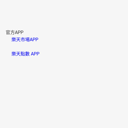
官方APP
樂天市場APP
樂天點數 APP
資訊安全
B000006(01)
樂天市場採用SSL系統，信用卡卡號將以密碼傳送，請放心
使用。
多元付款