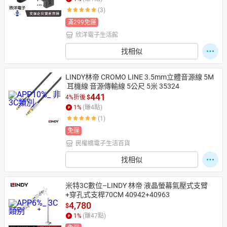
(3)
滿299免運
欣洋電子生活館
日本購物
電子/紙本書
HOT
找相似
LINDY林帝 CROMO LINE 3.5mm立體音源線 5M
 耳機線 音源傳輸線 5公尺 5米 35324
441
4%折後
$
1
%
(賺
4
點)
(1)
免運
民權橋電子生活百貨
找相似
米特3C數位–LINDY 林帝 液晶螢幕氣壓式支臂
+穿孔式支桿70CM 40942+40963
4,780
$
1
%
(賺
47
點)