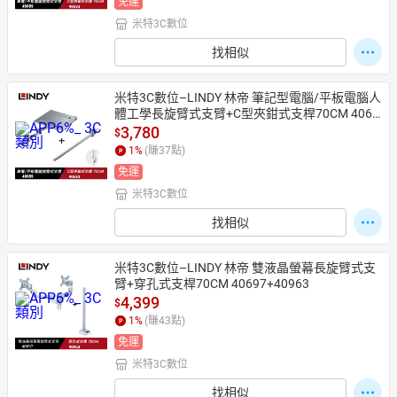
免運
米特3C數位
找相似
米特3C數位–LINDY 林帝 筆記型電腦/平板電腦人
體工學長旋臂式支臂+C型夾鉗式支桿70CM 4069
9+40693
3,780
$
1
%
(賺
37
點)
免運
米特3C數位
找相似
米特3C數位–LINDY 林帝 雙液晶螢幕長旋臂式支
臂+穿孔式支桿70CM 40697+40963
4,399
$
1
%
(賺
43
點)
免運
米特3C數位
找相似