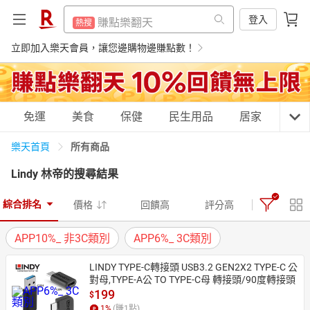
299超取免運
熱搜
賺點樂翻天
登入
熱搜
微波爐
熱搜
299超取免運
立即加入樂天會員，讓您邊購物邊賺點數！
熱搜
平板電腦
熱搜
微波爐
熱搜
床架
熱搜
平板電腦
熱搜
購物網分類
免運
美食
保健
民生用品
居家
3C
吹風機
熱搜
床架
熱搜
電子閱讀器
所有商品
樂天首頁
熱搜
吹風機
熱搜
Lindy 林帝
的搜尋結果
抽7777點
熱搜
電子閱讀器
天天免運
美食蛋糕
養生保健
民生用品
熱搜
日本住宿優惠
熱搜
綜合排名
價格
回饋高
評分高
抽7777點
熱搜
APP10%_ 非3C類別
APP6%_ 3C類別
日本住宿優惠
熱搜
居家生活
3C家電
運動休閒
親子玩具
LINDY TYPE-C轉接頭 USB3.2 GEN2X2 TYPE-C 公
對母,TYPE-A公 TO TYPE-C母 轉接頭/90度轉接頭
199
$
女裝
男裝
化妝保養
情趣用品
1
%
(賺
1
點)