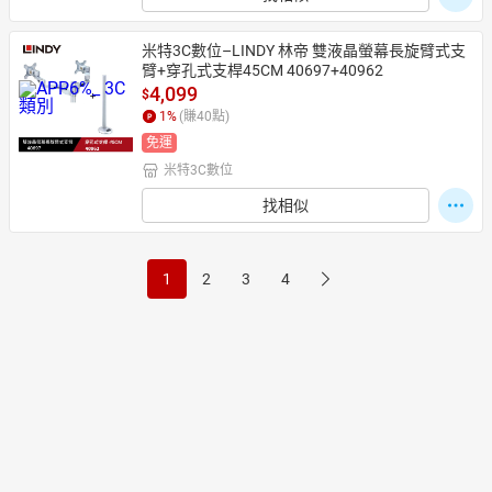
米特3C數位–LINDY 林帝 雙液晶螢幕長旋臂式支
臂+穿孔式支桿45CM 40697+40962
4,099
$
1
%
(賺
40
點)
免運
米特3C數位
找相似
1
2
3
4