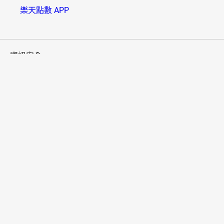
樂天點數 APP
資訊安全
B000006(01)
樂天市場採用SSL系統，信用卡卡號將以密碼傳送，請放心
使用。
多元付款
便利配送
國家/地區
法國
德國
日本
美國
服務一覽