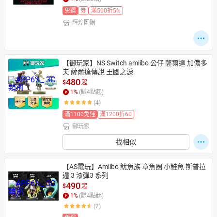
免運
券
滿500折5%
輝煌匯購
日本購物
電子/紙本書
HOT
【御玩家】NS Switch amiibo 公仔 薩爾達 加儂多
夫 薩爾達傳說 王國之淚
480
$
起
1
%
(賺
4
點起)
(4)
滿1100免運
滿1200折60
御玩家
找相似
【AS電玩】Amiibo 魷魚族 章魚圈 小鮭魚 斯普拉
遁 3 漆彈3 系列
490
$
起
1
%
(賺
4
點起)
(2)