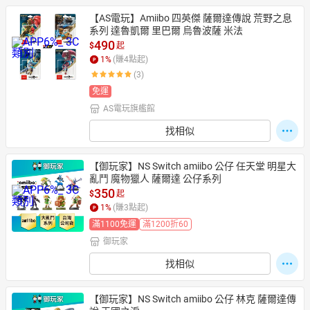
【AS電玩】Amiibo 四英傑 薩爾達傳說 荒野之息
系列 達魯凱爾 里巴爾 烏魯波薩 米法
490
$
起
1
%
(賺
4
點起)
(3)
免運
AS電玩旗艦館
找相似
【御玩家】NS Switch amiibo 公仔 任天堂 明星大
亂鬥 魔物獵人 薩爾達 公仔系列
350
$
起
1
%
(賺
3
點起)
滿1100免運
滿1200折60
御玩家
找相似
【御玩家】NS Switch amiibo 公仔 林克 薩爾達傳