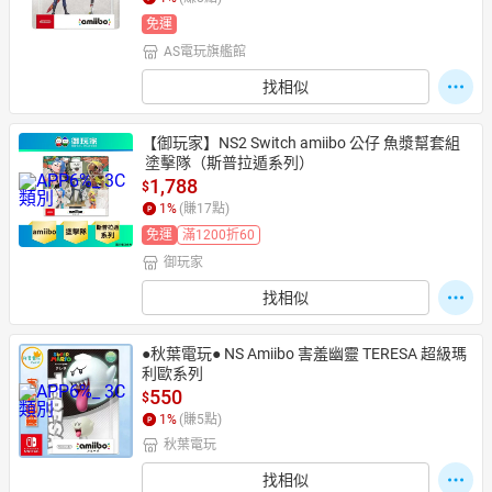
免運
AS電玩旗艦館
找相似
【御玩家】NS2 Switch amiibo 公仔 魚漿幫套組
 塗擊隊（斯普拉遁系列）
1,788
$
1
%
(賺
17
點)
免運
滿1200折60
御玩家
找相似
●秋葉電玩● NS Amiibo 害羞幽靈 TERESA 超級瑪
利歐系列
550
$
1
%
(賺
5
點)
秋葉電玩
找相似