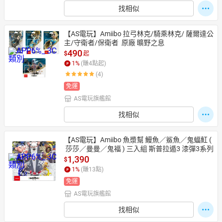
找相似
【AS電玩】Amiibo 拉弓林克/騎乘林克/ 薩爾達公
主/守衛者/保衛者  原廠 曠野之息
490
$
起
1
%
(賺
4
點起)
(4)
免運
AS電玩旗艦館
找相似
【AS電玩】Amiibo 魚漿幫 鰻魚／鯊魚／鬼蝠魟 (
 莎莎／曼曼／鬼福 ) 三入組 斯普拉遁3 漆彈3系列
1,390
$
1
%
(賺
13
點)
免運
AS電玩旗艦館
找相似