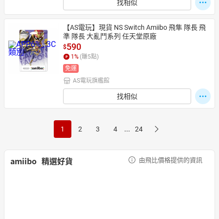
找相似
【AS電玩】現貨 NS Switch Amiibo 飛隼 隊長 飛
準 隊長 大亂鬥系列 任天堂原廠
590
$
1
%
(賺
5
點)
免運
AS電玩旗艦館
找相似
...
1
2
3
4
24
amiibo
精選好貨
由飛比價格提供的資訊