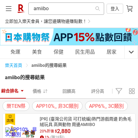
登入
立即加入樂天會員，讓您邊購物邊賺點數！
購物網分類
免運
美食
保健
民生用品
居家
3C
amiibo的搜尋結果
樂天首頁
amiibo
的搜尋結果
天天免運
美食蛋糕
養生保健
民生用品
綜合排名
價格
回饋高
評分高
樂TEN祭
APP10%_ 非3C類別
APP6%_ 3C類別
居家生活
3C家電
運動休閒
親子玩具
[PR]
{臺灣公司貨 可打統編}熱門游戲周邊 釣魚毛
絨玩具 高興動物 周邊AMIIBO
2,880
20%折後
$
女裝
男裝
化妝保養
情趣用品
1
%
(賺
28
點)