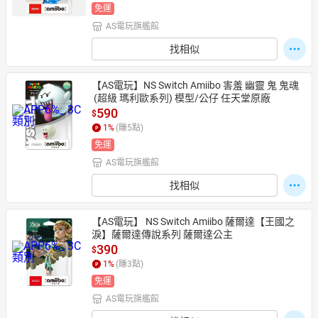
免運
AS電玩旗艦館
找相似
【AS電玩】NS Switch Amiibo 害羞 幽靈 鬼 鬼魂
 (超級 瑪利歐系列) 模型/公仔 任天堂原廠
590
$
1
%
(賺
5
點)
免運
AS電玩旗艦館
找相似
【AS電玩】 NS Switch Amiibo 薩爾達【王國之
淚】薩爾達傳說系列 薩爾達公主
390
$
1
%
(賺
3
點)
免運
AS電玩旗艦館