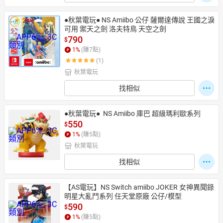
●秋葉電玩● NS Amiibo 公仔 薩爾達傳說 王國之淚
可用 禦天之劍 洛夫特鳥 天空之劍
790
$
1
%
(賺
7
點)
(1)
秋葉電玩
找相似
●秋葉電玩●  NS Amiibo 庫巴 超級瑪利歐系列
550
$
1
%
(賺
5
點)
秋葉電玩
找相似
【AS電玩】NS Switch amiibo JOKER 女神異聞錄 
明星大亂鬥系列 任天堂原廠 公仔/模型
590
$
1
%
(賺
5
點)