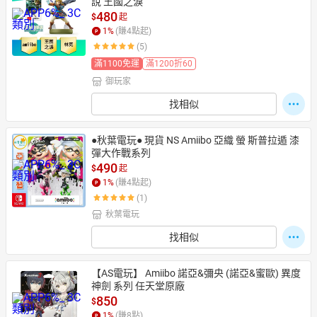
說 王國之淚
480
$
起
1
%
(賺
4
點起)
(5)
滿1100免運
滿1200折60
御玩家
找相似
●秋葉電玩● 現貨 NS Amiibo 亞織 螢 斯普拉遁 漆
彈大作戰系列
490
$
起
1
%
(賺
4
點起)
(1)
秋葉電玩
找相似
【AS電玩】 Amiibo 諾亞&彌央 (諾亞&蜜歐) 異度
神劍 系列 任天堂原廠
850
$
1
%
(賺
8
點)