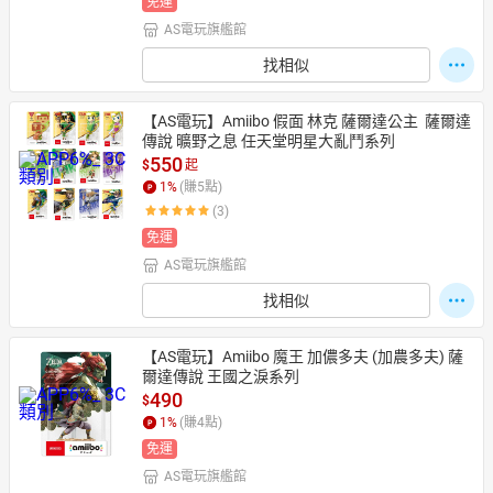
免運
AS電玩旗艦館
找相似
【AS電玩】Amiibo 假面 林克 薩爾達公主  薩爾達
傳說 曠野之息 任天堂明星大亂鬥系列
550
$
起
1
%
(賺
5
點)
(3)
免運
AS電玩旗艦館
找相似
【AS電玩】Amiibo 魔王 加儂多夫 (加農多夫) 薩
爾達傳說 王國之淚系列
490
$
1
%
(賺
4
點)
免運
AS電玩旗艦館