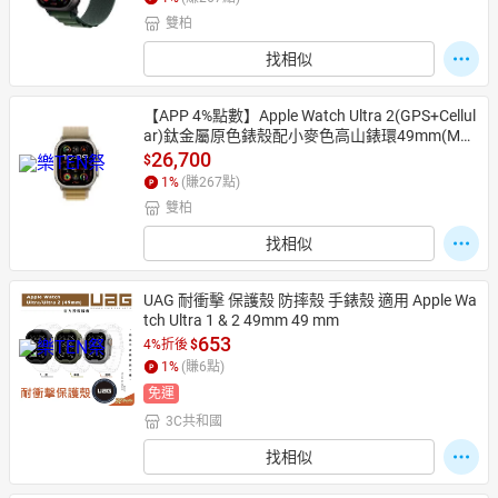
您可以再下單唷
雙柏
找相似
【APP 4%點數】Apple Watch Ultra 2(GPS+Cellul
ar)鈦金屬原色錶殼配小麥色高山錶環49mm(MX4
E3TA/A)商品未拆未使用可以7天內申請退貨,退貨
26,700
$
運費由買家負擔 如果拆封使用只能走維修保固,您
1
%
(賺
267
點)
可以再下單唷
雙柏
找相似
UAG 耐衝擊 保護殼 防摔殼 手錶殼 適用 Apple Wa
tch Ultra 1 & 2 49mm 49 mm
653
4%折後
$
1
%
(賺
6
點)
免運
3C共和國
找相似