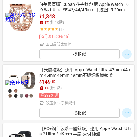
[4美國直購] Duoan 花卉錶帶 適 Apple Watch 10
 9 8~1 Ultra SE 42/44/45mm 手腕圍15-20cm
1,348
$
1
%
(賺
13
點)
(1)
券
滿1500折15
玉山最低比價網
找相似
【米蘭磁吸】適用 Apple Watch Ultra 42mm 44m
m 45mm 46mm 49mm不鏽鋼編織錶帶
149
$
起
1
%
(賺
1
點)
滿299免運
殼起來3C手機配件
找相似
【PC+鋼化玻璃一體錶殼】適用 Apple Watch Ultr
a 2 Ultra 3 49mm 手錶 透明 硬殼