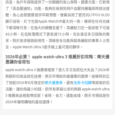
訊息，為戶外探險提供了一份關鍵的安心保障。健康方面，它新增
了「高血壓通知」功能，能夠在偵測到用戶血壓持續偏高時發出提
醒，為心血管健康提供早期預警。螢幕採用了更亮的LTPO3 OLED
顯示技術，尺寸也是Apple Watch中最大的一款，確保在任何光線
下都清晰可見。在強大的硬體支援下，其續航力在一般狀態下可達
42小時，在低耗電模式下更長達72小時，完全滿足多日探險的需
求。對於追求極致耐用性、頂級安全功能與超長續航的專業人士而
言，Apple Watch Ultra 3是手腕上最可靠的夥伴。
2026年必買！ apple watch ultra 3 推薦折扣攻略：樂天優
惠讓你省荷包
apple watch ultra 3 推薦哪裡買？想入手又怕荷包大失血？2026年
熱銷折扣商品就在這裡，樂天市場給你最優惠的選擇！結帳時別忘
了搭配2026年8月限定的
樂天優惠券
，還有
信用卡回饋
等超值折扣
活動，讓你用最少的錢，把所有夢寐以求的熱銷 apple watch ultra
3 推薦商品輕鬆帶回家！省時、省力，還能省錢，樂天市場就是你
2026年聰明購物的最佳選擇！