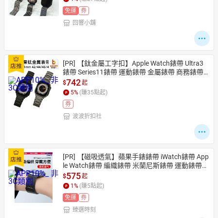
免運
券
回響小舖
日本購物
電子/紙本書
HOT
[PR]
【鈦金屬工字扣】Apple Watch錶帶 Ultra3
錶帶 Series11錶帶 運動錶帶 金屬錶帶 商務錶帶
 輕量耐磨 親膚防過敏 適用蘋果手錶 快拆設計
742
$
起
5
%
(賺
35
點起)
券
波波折扣社
[PR]
【磁吸透氣】蘋果手錶錶帶 iWatch錶帶 App
le Watch錶帶 編織錶帶 米蘭尼斯錶帶 運動錶帶
 鈦金屬錶帶 不鏽鋼錶帶 高級質感 男女通用 適用
575
$
起
於S11/S10/Ultra2/9/8/7/SE
1
%
(賺
5
點起)
免運
券
臻選時刻