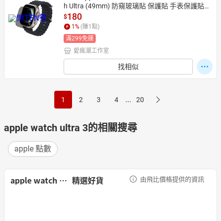
h Ultra (49mm) 防窺玻璃貼 保護貼 手表保護貼
【愛瘋潮】
180
$
1
%
(賺
1
點)
滿299免運
愛瘋潮工作室
找相似
...
1
2
3
4
20
apple watch ultra 3的相關搜尋
apple 點數
apple watch ultra 3
精選好貨
由飛比價格提供的資訊