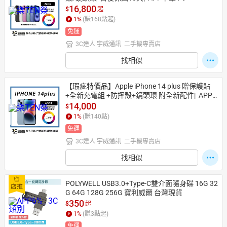
16,800
$
起
1
%
(賺
168
點起)
免運
3C達人 宇威通訊  二手機專賣店
找相似
【瑕疵特價品】Apple iPhone 14 plus 贈保護貼
+全新充電組 +防摔殼+鏡頭環 附全新配件|  APP
下單4%
14,000
$
1
%
(賺
140
點)
免運
3C達人 宇威通訊  二手機專賣店
找相似
POLYWELL USB3.0+Type-C雙介面隨身碟 16G 32
G 64G 128G 256G 寶利威爾 台灣現貨
350
$
起
1
%
(賺
3
點起)
免運