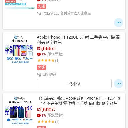
免運
POLYWELL 寶利威爾官方旗艦店
日本購物
電子/紙本書
HOT
Apple iPhone 11 128GB 6.1吋 二手機 中古機 福
利品 創宇通訊
5,666
$
起
1
%
(賺
56
點起)
(4)
免運
創宇通訊
找相似
【出清品】蘋果 Apple 系列 iPhone 11／12／13
／14 不完美機 零件機 二手機 備用機 創宇通訊
2,600
$
起
1
%
(賺
26
點起)
(1)