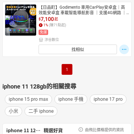
【日品町】Godimento 車用CarPlay安卓盒｜高
效能安卓盒 車載智能導航影音 ｜支援4G網路 ｜
完美兼容多車型 車用安卓盒 carplay多車型 車載
7,100
$
起
智能盒
1
%
(賺
71
點起)
免運
涉谷數位
找相似
1
iphone 11 128gb的相關搜尋
iphone 15 pro max
iphone 手機
iphone 17 pro
小米
二手 iphone
iphone 11 128gb
精選好貨
由飛比價格提供的資訊