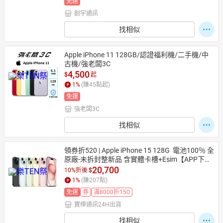
免運
創宇通訊
找相似
Apple iPhone 11 128GB/認證福利機/二手機/中
古機/強老闆3C
4,500
$
起
1
%
(賺
45
點起)
免運
強老闆3C
找相似
領券折520 | Apple iPhone 15 128G  電池100％ 全
原廠-未拆封整新品 含實體卡槽+Esim【APP下單
享1138點】
20,700
10%折後
$
1
%
(賺
207
點)
免運
券
滿8000折150
寶樟通訊24H出貨
找相似