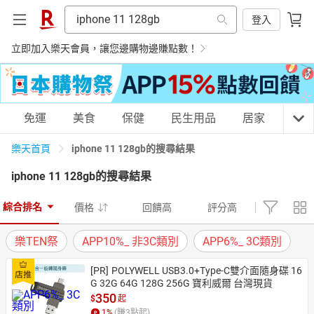
登入
立即加入樂天會員，讓您邊購物邊賺點數！
購物網分類
免運
美食
保健
民生用品
居家
3C
iphone 11 128gb的搜尋結果
樂天首頁
iphone 11 128gb
的搜尋結果
天天免運
美食蛋糕
養生保健
民生用品
綜合排名
價格
回饋高
評分高
樂TEN祭
APP10%_ 非3C類別
APP6%_ 3C類別
居家生活
3C家電
運動休閒
親子玩具
[PR]
POLYWELL USB3.0+Type-C雙介面隨身碟 16
G 32G 64G 128G 256G 寶利威爾 台灣現貨
350
$
起
女裝
男裝
化妝保養
情趣用品
1
%
(賺
3
點起)