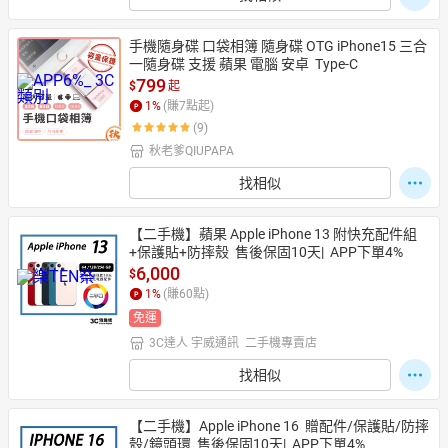
手機隨身碟 口袋相簿 隨身碟 OTG iPhone15 三合
一隨身碟 支援 蘋果 電腦 安卓  Type-C
799
$
起
1
%
(賺
7
點起)
(9)
秋老爹QIUPAPA
找相似
【二手機】蘋果 Apple iPhone 13 附快充配件組
+保護貼+防摔殼  售後保固10天|  APP下單4%
6,000
$
1
%
(賺
60
點)
免運
3C達人 宇威通訊  二手機專賣店
找相似
【二手機】Apple iPhone 16  贈配件/保護貼/防摔
殼/鏡頭環  售後保固10天|  APP下單4%