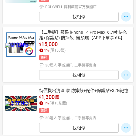
POLYWELL 寶利威爾官方旗艦店
找相似
【二手機】蘋果 iPhone 14 Pro Max  6.7吋 快充
組+保護貼+防摔殼+鏡頭環【APP下單享 6%】
15,000
$
1
%
(賺
150
點)
免運
3C達人 宇威通訊  二手機專賣店
找相似
特價機出清區 贈 防摔殼+配件+保護貼+32G記憶
1,300
$
起
1
%
(賺
13
點起)
免運
3C達人 宇威通訊  二手機專賣店
找相似