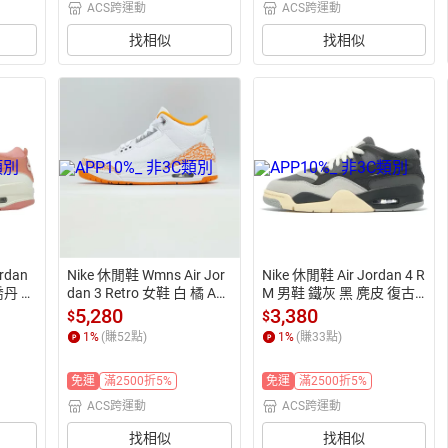
ACS跨運動
ACS跨運動
找相似
找相似
rdan
Nike 休閒鞋 Wmns Air Jor
Nike 休閒鞋 Air Jordan 4 R
喬丹 A
dan 3 Retro 女鞋 白 橘 AJ
M 男鞋 鐵灰 黑 麂皮 復古
3 CK9246-101
 AJ4 FQ7939-002
5,280
3,380
$
$
1
%
(賺
52
點)
1
%
(賺
33
點)
免運
滿2500折5%
免運
滿2500折5%
ACS跨運動
ACS跨運動
找相似
找相似