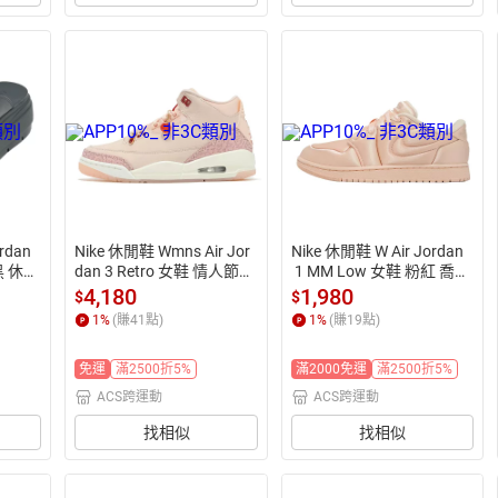
rdan
Nike 休閒鞋 Wmns Air Jor
Nike 休閒鞋 W Air Jordan
 黑 休閒
dan 3 Retro 女鞋 情人節
 1 MM Low 女鞋 粉紅 喬丹
 粉紅 AJ3
 緞面 HF3969-600
4,180
1,980
$
$
1
%
(賺
41
點)
1
%
(賺
19
點)
免運
滿2500折5%
滿2000免運
滿2500折5%
ACS跨運動
ACS跨運動
找相似
找相似