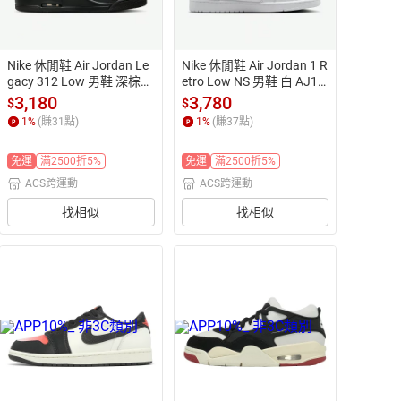
Nike 休閒鞋 Air Jordan Le
Nike 休閒鞋 Air Jordan 1 R
gacy 312 Low 男鞋 深棕
etro Low NS 男鞋 白 AJ1
 黑 低筒 CD7069-003
 無勾 皮革
3,180
3,780
$
$
1
%
(賺
31
點)
1
%
(賺
37
點)
免運
滿2500折5%
免運
滿2500折5%
ACS跨運動
ACS跨運動
找相似
找相似