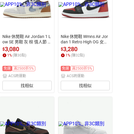
Nike 休閒鞋 Air Jordan 1 L
Nike 休閒鞋 Wmns Air Jor
ow SE 男鞋 灰 棕 情人節 R
dan 1 Retro High OG 女鞋
epaired Denim
 男鞋 Ruby 紅黑
3,080
3,280
$
$
1
%
(賺
30
點)
1
%
(賺
32
點)
免運
滿2500折5%
免運
滿2500折5%
ACS跨運動
ACS跨運動
找相似
找相似