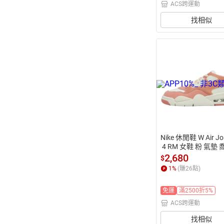
ACS跨運動
找相似
Nike 休閒鞋 W Air Jo
 4 RM 女鞋 粉 氣墊 
J4 FQ7940-808
2,680
$
1
%
(賺
26
點)
免運
滿2500折5%
ACS跨運動
找相似