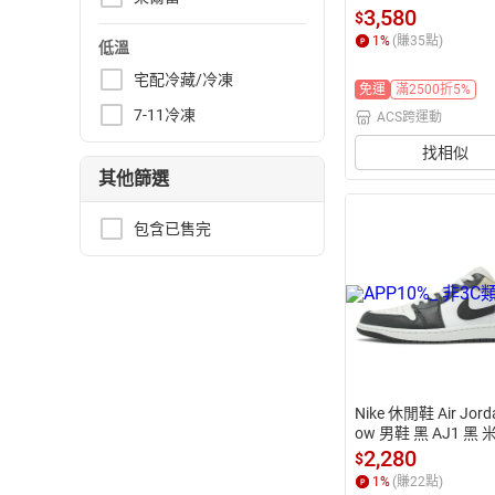
洛克 IO0759-100
3,580
$
1
%
(賺
35
點)
低溫
宅配冷藏/冷凍
免運
滿2500折5%
7-11冷凍
ACS跨運動
找相似
其他篩選
包含已售完
Nike 休閒鞋 Air Jorda
ow 男鞋 黑 AJ1 黑 
筒 553558-153
2,280
$
1
%
(賺
22
點)