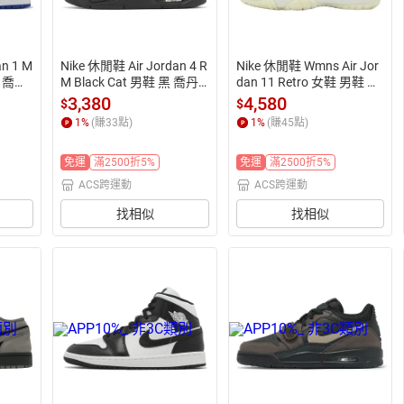
an 1 M
Nike 休閒鞋 Air Jordan 4 R
Nike 休閒鞋 Wmns Air Jor
鞋 喬丹
M Black Cat 男鞋 黑 喬丹
dan 11 Retro 女鞋 男鞋 珍
鞋
 復古 緩震
珠白 Pearl  AR0715-110
3,380
4,580
$
$
1
%
(賺
33
點)
1
%
(賺
45
點)
免運
滿2500折5%
免運
滿2500折5%
ACS跨運動
ACS跨運動
找相似
找相似