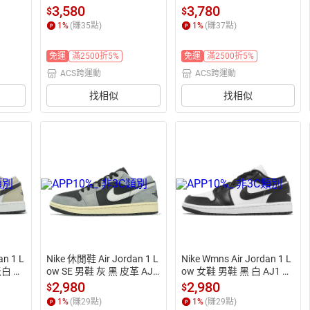
粉 潑墨 AJ1
檳金 IB2255-100
3,580
3,780
$
$
1
%
(賺
35
點)
1
%
(賺
37
點)
免運
滿2500折5%
免運
滿2500折5%
ACS跨運動
ACS跨運動
找相似
找相似
n 1 L
Nike 休閒鞋 Air Jordan 1 L
Nike Wmns Air Jordan 1 L
米白 低
ow SE 男鞋 灰 黑 皮革 AJ1 
ow 女鞋 男鞋 黑 白 AJ1 熊
一代 HQ2010-012
貓 一代 喬丹 Panda
2,980
2,980
$
$
1
%
(賺
29
點)
1
%
(賺
29
點)