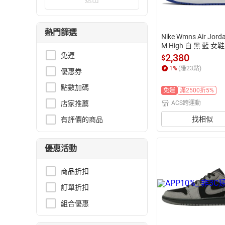
熱門篩選
Nike Wmns Air Jord
M High 白 黑 藍 女
 1代 皮革 高筒 休閒
免運
2,380
$
1
%
(賺
23
點)
優惠券
點數加碼
免運
滿2500折5%
ACS跨運動
店家推薦
找相似
有評價的商品
優惠活動
商品折扣
訂單折扣
組合優惠