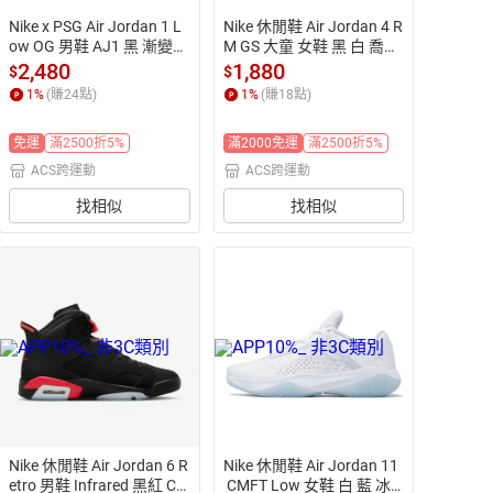
Nike x PSG Air Jordan 1 L
Nike 休閒鞋 Air Jordan 4 R
ow OG 男鞋 AJ1 黑 漸變粉
M GS 大童 女鞋 黑 白 喬丹
紅 漸層 聯名 巴黎 HF8828-
 AJ4 FQ7938-100
2,480
1,880
$
$
100
1
%
(賺
24
點)
1
%
(賺
18
點)
免運
滿2500折5%
滿2000免運
滿2500折5%
ACS跨運動
ACS跨運動
找相似
找相似
Nike 休閒鞋 Air Jordan 6 R
Nike 休閒鞋 Air Jordan 11
etro 男鞋 Infrared 黑紅 CT
 CMFT Low 女鞋 白 藍 冰