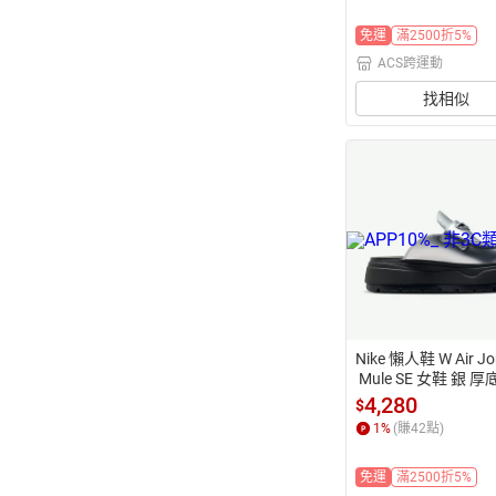
免運
滿2500折5%
ACS跨運動
找相似
Nike 懶人鞋 W Air Jo
 Mule SE 女鞋 銀 厚
休閒鞋 IV5071-001
4,280
$
1
%
(賺
42
點)
免運
滿2500折5%