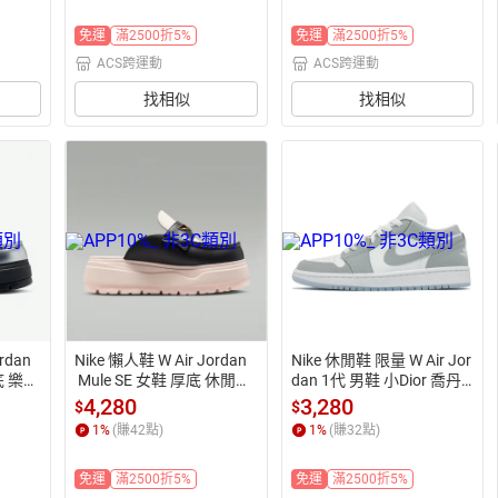
免運
滿2500折5%
免運
滿2500折5%
ACS跨運動
ACS跨運動
找相似
找相似
rdan
Nike 懶人鞋 W Air Jordan
Nike 休閒鞋 限量 W Air Jor
底 樂福 
 Mule SE 女鞋 厚底 休閒鞋
dan 1代 男鞋 小Dior 喬丹
 樂福鞋 IV5070-001
 AJ1 果凍底 白灰 DC0774-
4,280
3,280
$
$
105
1
%
(賺
42
點)
1
%
(賺
32
點)
免運
滿2500折5%
免運
滿2500折5%