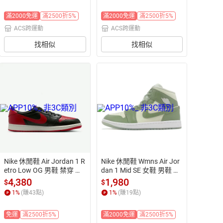
滿2000免運
滿2500折5%
滿2000免運
滿2500折5%
ACS跨運動
ACS跨運動
找相似
找相似
Nike 休閒鞋 Air Jordan 1 R
Nike 休閒鞋 Wmns Air Jor
etro Low OG 男鞋 禁穿 紅
dan 1 Mid SE 女鞋 男鞋 綠
 黑 IW6276-001
 米白 中筒 AJ1
4,380
1,980
$
$
1
%
(賺
43
點)
1
%
(賺
19
點)
免運
滿2500折5%
滿2000免運
滿2500折5%