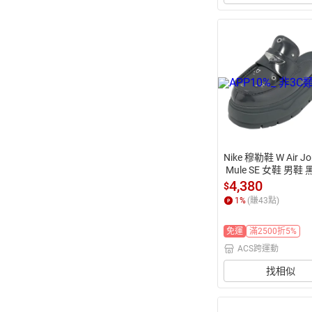
Nike 穆勒鞋 W Air Jo
 Mule SE 女鞋 男鞋
鞋 厚底 IO7702-001
4,380
$
1
%
(賺
43
點)
免運
滿2500折5%
ACS跨運動
找相似