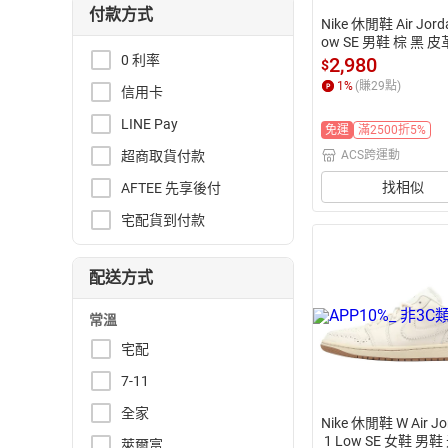
付款方式
Nike 休閒鞋 Air Jorda
ow SE 男鞋 棕 黑 皮
丹 經典 IB7109-005
0 利率
2,980
$
1
%
(賺
29
點)
信用卡
LINE Pay
免運
滿2500折5%
超商取貨付款
ACS跨運動
找相似
AFTEE 先享後付
宅配貨到付款
配送方式
常溫
宅配
7-11
全家
Nike 休閒鞋 W Air Jo
 1 Low SE 女鞋 男鞋
萊爾富