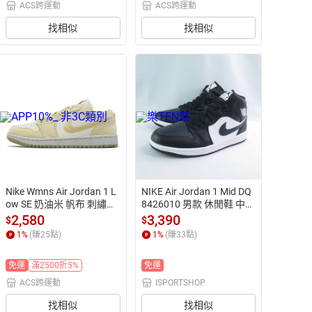
ACS跨運動
ACS跨運動
找相似
找相似
Nike Wmns Air Jordan 1 L
NIKE Air Jordan 1 Mid DQ
ow SE 奶油米 帆布 刺繡勾
8426010 男款 休閒鞋 中筒 
勾 女鞋 AJ1 休閒鞋
黑白【iSport愛運動】
2,580
3,390
$
$
1
%
(賺
25
點)
1
%
(賺
33
點)
免運
滿2500折5%
免運
ACS跨運動
ISPORTSHOP
找相似
找相似