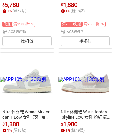
8529-001
底 低筒 喬丹 DV2629-140
5,780
1,880
$
$
1
%
(賺
57
點)
1
%
(賺
18
點)
免運
滿2500折5%
滿2000免運
滿2500折5%
ACS跨運動
ACS跨運動
找相似
找相似
Nike 休閒鞋 Wmns Air Jor
Nike 休閒鞋 W Air Jordan
dan 1 Low 女鞋 男鞋 海鹽
 Skyline Low 女鞋 粉紅 氣
灰 奶油底 AJ1 一代 低筒  D
墊 IQ0704-100
1,880
1,980
$
$
C0774-103
1
%
(賺
18
點)
1
%
(賺
19
點)