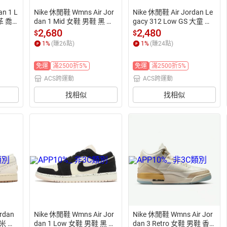
n 1 L
Nike 休閒鞋 Wmns Air Jor
Nike 休閒鞋 Air Jordan Le
革 喬
dan 1 Mid 女鞋 男鞋 黑 白
gacy 312 Low GS 大童 女
 高筒 皮革 熊貓 AJ1
鞋 黑 棕 魔鬼氈 喬丹 CD90
2,680
2,480
$
$
54-003
1
%
(賺
26
點)
1
%
(賺
24
點)
免運
滿2500折5%
免運
滿2500折5%
ACS跨運動
ACS跨運動
找相似
找相似
rdan
Nike 休閒鞋 Wmns Air Jor
Nike 休閒鞋 Wmns Air Jor
 米 布
dan 1 Low 女鞋 男鞋 黑 淡
dan 3 Retro 女鞋 男鞋 香