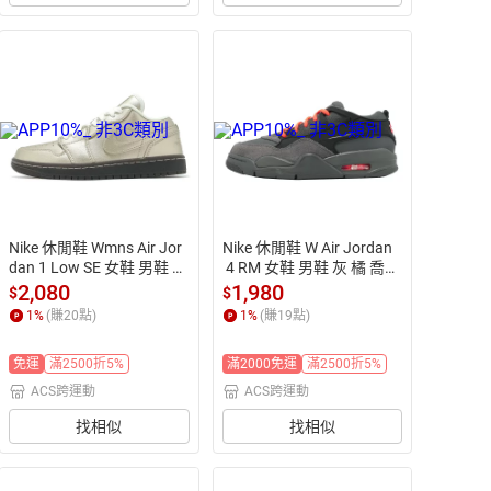
Nike 休閒鞋 Wmns Air Jor
Nike 休閒鞋 W Air Jordan
dan 1 Low SE 女鞋 男鞋 玫
 4 RM 女鞋 男鞋 灰 橘 喬丹 
瑰金 棕 AJ1 一代
AJ4 IO7613-080
2,080
1,980
$
$
1
%
(賺
20
點)
1
%
(賺
19
點)
免運
滿2500折5%
滿2000免運
滿2500折5%
ACS跨運動
ACS跨運動
找相似
找相似