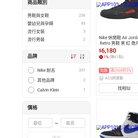
商品類別
男鞋與女鞋
236
嬰幼兒與孕婦
93
流行女裝
3
Nike 休閒鞋 Air Jord
流行男裝
2
 Retro 男鞋 黑 紅 喬
2 CT8013-003
6,180
$
品牌
1
%
(賺
61
點)
Nike 耐吉
331
免運
滿2500折5%
ACS跨運動
其他品牌
2
找相似
Calvin Klein
1
價格
~
送出