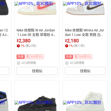
an 12
Nike 休閒鞋 W Air Jordan
Nike 休閒鞋 Wmns Air Jor
丹 AJ1
 1 Low SE 女鞋 草莓粉 AJ1 
dan 1 Low 女鞋 男鞋 白粉
喬丹 IB8156-133
 AJ1 IB8859-101
2,380
2,180
$
$
1
%
(賺
23
點)
1
%
(賺
21
點)
免運
滿2500折5%
免運
滿2500折5%
ACS跨運動
ACS跨運動
找相似
找相似