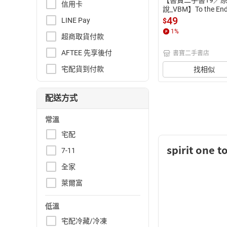
信用卡
說_VBM】To the End 
e Land_David Gros
49
LINE Pay
$
1
%
超商取貨付款
AFTEE 先享後付
書寶二手書店
宅配貨到付款
找相似
配送方式
常溫
宅配
spirit one t
7-11
全家
萊爾富
低溫
宅配冷藏/冷凍