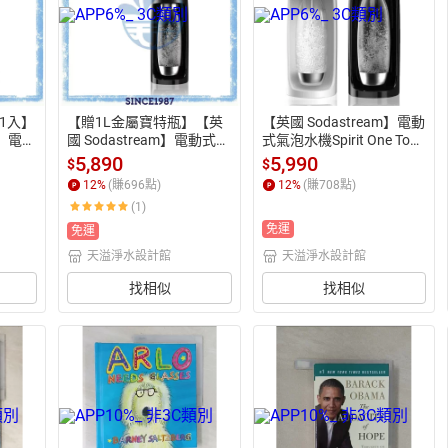
1入】
【贈1L金屬寶特瓶】【英
【英國 Sodastream】電動
m】電動
國 Sodastream】電動式氣
式氣泡水機Spirit One Touc
 Touc
泡水機Spirit One Touch
h【唯美白/深邃黑】【恆
5,890
5,990
$
$
行公司
【曜岩黑】【恆隆行公司
隆行公司貨】
12
%
(賺
696
點)
12
%
(賺
708
點)
貨】
(1)
免運
免運
天溢淨水設計館
天溢淨水設計館
找相似
找相似