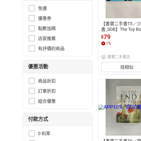
免運
優惠券
【書寶二手書T5／
點數加碼
書_SDB】The Toy Bo
ng, Loren
79
$
店家推薦
1
%
有評價的商品
書寶二手書店
優惠活動
找相似
商品折扣
訂單折扣
組合優惠
付款方式
0 利率
【書寶二手書T9／