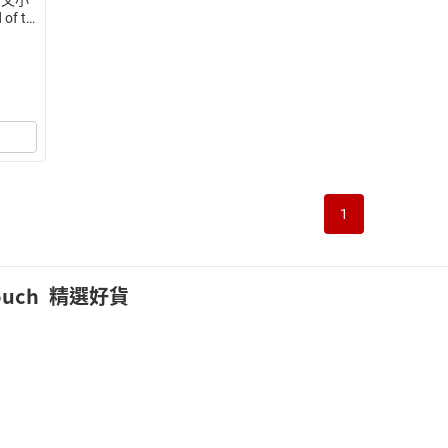
of th
sman
1
ouch
精選好貨