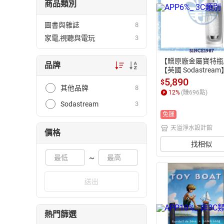
商品類別
圖書與雜誌
8
家電,視聽與電玩
3
【贈原廠金屬寶特瓶
品牌
【英國 Sodastrea
式氣泡水機Spirit One
5,890
$
其他品牌
8
h【唯美白】【恆隆
12
%
(賺
696
點)
貨】
Sodastream
3
免運
天溢淨水設計館
價格
找相似
~
送出
熱門篩選