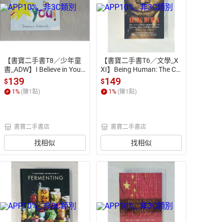
【書寶二手書T8／少年童
【書寶二手書T6／文學_X
書_ADW】I Believe in You_
XI】Being Human: The Co
Richmond, Marianne
mpanion Anthology to Sta
139
149
$
$
ying Alive and Being Alive_
1
%
(賺
1
點)
1
%
(賺
1
點)
Astley, Neil
書寶二手書店
書寶二手書店
找相似
找相似