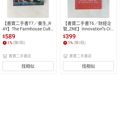
【書寶二手書T7／養生_R
【書寶二手書T6／財經企
4Y】The Farmhouse Cultu
管_ZNE】Innovation’’s Cro
re Guide to Fermenting: Cr
uching Tiger: An Introducti
589
399
$
$
afting Live-cultured Foods 
on to the Innovation Regi
1
%
(賺
5
點)
1
%
(賺
3
點)
and Drinks With 100 Recip
me and IP Monetization in
es from Kimchi to Kombuc
 China_Chung, Jili
書寶二手書店
書寶二手書店
ha_Lukas, Kathryn/ Peter
son, Shane
找相似
找相似