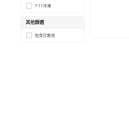
7-11冷凍
其他篩選
包含已售完