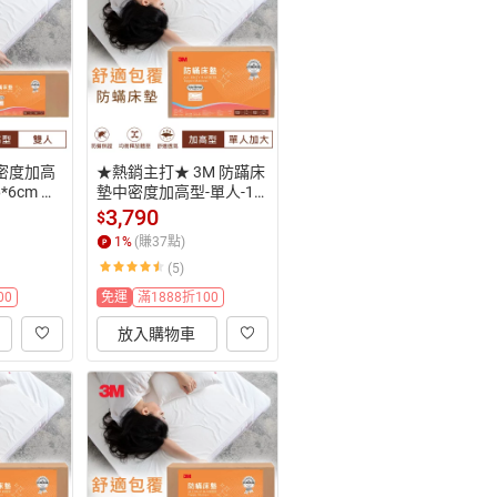
中密度加高
★熱銷主打★ 3M 防蹣床
*6cm 加
墊中密度加高型-單人-10
IBT防蹣
5*186*6cm (加贈防蹣枕
3,790
$
｜免運★
心)｜IBT防蹣認證｜台灣
1
%
(賺
37
點)
299起免
製造｜免運★3M 迎新送
(5)
舊 ★299起免運
00
免運
滿1888折100
放入購物車