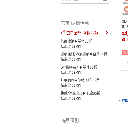
3
店家 促銷活動
加大
9
4
查看全部 13 個活動
$
無痕收納▶單件85折
結束於 08/31
免
濾網耗材/冷氣濾網▶直降85折
結束於 08/31
DIY修繕系列▶單件88折
結束於 08/31
舒眠寢具★限時下殺85折
結束於 08/31
柔感/涼感寢具▶下殺85折
結束於 08/31
« 返
商品類別