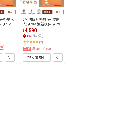
準型-雙人
3M 防蹣床墊標準型(雙
)★3M
人)★3M 迎新送舊 ★299
9起免運
起免運
4,590
$
1
%
(賺
45
點)
(2)
00
免運
滿1888折100
放入購物車