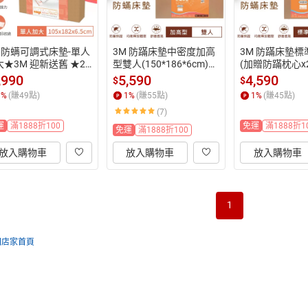
M 防螨可調式床墊-單人
3M 防蹣床墊中密度加高
3M 防蹣床墊標
★3M 迎新送舊 ★29
型雙人(150*186*6cm)｜
(加贈防蹣枕心x2
起免運
IBT防蹣認證｜台灣製造
 迎新送舊 ★29
,990
5,590
4,590
$
$
｜免運★3M 迎新送舊 ★
1
%
(賺
49
點)
1
%
(賺
55
點)
1
%
(賺
45
點)
299起免運
(7)
運
滿1888折100
免運
滿1888折1
免運
滿1888折100
放入購物車
放入購物車
放入購物車
1
回店家首頁