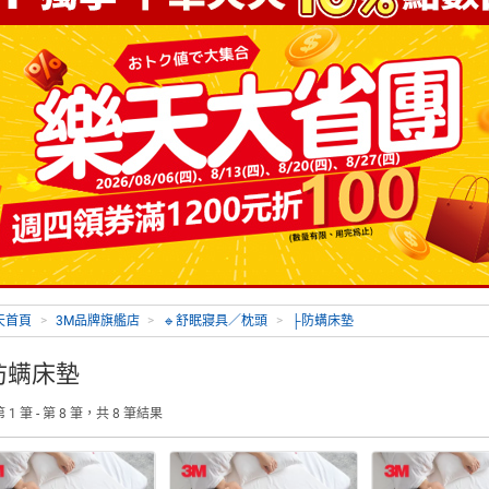
天首頁
>
3M品牌旗艦店
>
🔹舒眠寢具／枕頭
>
├防螨床墊
防螨床墊
 1 筆 - 第 8 筆，共 8 筆結果