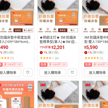
M 防蹣床墊中密度加高
★熱銷主打★ 3M 防蹣床
3M 防蹣床墊
人(105*186*6cm)｜
墊標準型(單人)★3M 迎
型-雙人150*186
BT防蹣認證｜台灣製造
新送舊 ★299起免運
贈防蹣枕心x2｜
,490
2,201
5,590
$
$
15%折後
免運★3M 迎新送舊 ★
認證｜台灣製造
1
%
(賺
34
點)
1
%
(賺
22
點)
1
%
(賺
55
點)
9起免運
3M 迎新送舊 ★
(7)
(4)
(1)
運
運
滿1888折100
免運
滿1888折100
免運
滿1888折1
放入購物車
放入購物車
放入購物車