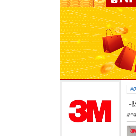
樂
├
顯示第