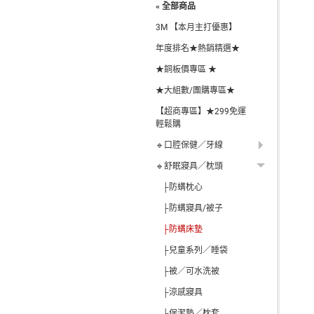
« 全部商品
3M 【本月主打優惠】
年度排名★熱銷精選★
★銅板價專區 ★
★大組數/團購專區★
【超商專區】★299免運
輕鬆購
🔹口腔保健／牙線
🔹舒眠寢具／枕頭
├防螨枕心
├防螨寢具/被子
├防螨床墊
├兒童系列／睡袋
├被／可水洗被
├涼感寢具
└保潔墊／枕套