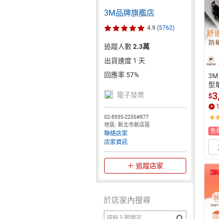
3M品牌旗艦店
4.9
(5762)
追蹤人數
2.3萬
出貨速度 1 天
回應率 57%
3
型單
I
3
電子發票
$
｜
29
02-8935-2255#877
地區: 新北市新店區
免
聯絡店家
店家資訊
追蹤店家
於店家內搜尋