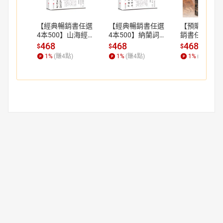
【經典暢銷書任選
【經典暢銷書任選
【預購】【經
4本500】山海經全
4本500】納蘭詞全
銷書任選4本5
解丨天龍圖書簡體
鑒丨天龍圖書簡體
寬容丨天龍圖
468
468
468
$
$
$
字專賣店丨97875
字專賣店丨97875
體字專賣店丨9
1
%
(賺
4
點)
1
%
(賺
4
點)
1
%
(賺
4
點)
5024545701 (tl26
50245426 (tl2602
550245938
02_中智)
_中智)