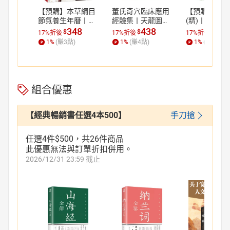
【預購】本草綱目
董氏奇穴臨床應用
【預購】蘇軾
節氣養生年曆丨天
經驗集丨天龍圖書
(精)丨天龍圖
龍圖書簡體字專賣
簡體字專賣店丨97
體字專賣店丨9
348
438
438
$
$
$
17%折後
17%折後
17%折後
店丨97875742334
87117372572 (tl2
542687111 (t
1
%
(賺
3
點)
1
%
(賺
4
點)
1
%
(賺
4
點)
09 (tl2605)
608)
4)
組合優惠
【經典暢銷書任選4本500】
手刀搶
任選4件$500，共26件商品
此優惠無法與訂單折扣併用。
2026/12/31 23:59 截止