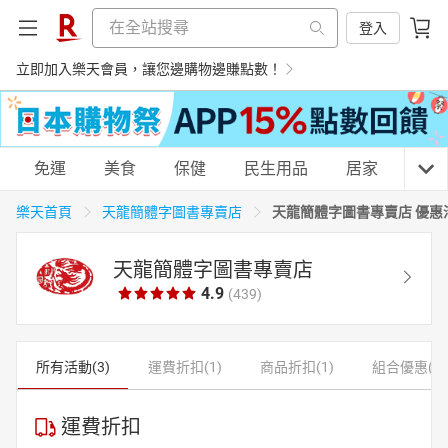
登入
立即加入樂天會員，讓您邊購物邊賺點數！
購物網分類
免運
美食
保健
民生用品
居家
3C
天龍簡體字圖書專賣店 優惠
樂天首頁
天龍簡體字圖書專賣店
天龍簡體字圖書專賣店
天天免運
美食蛋糕
養生保健
民生用品
4.9
(439)
居家生活
3C家電
運動休閒
親子玩具
所有活動(3)
運費折扣(1)
商品折扣(1)
組合優惠(1)
運費折扣
女裝
男裝
化妝保養
情趣用品