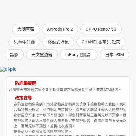
大湖草莓
AirPods Pro 2
OPPO Reno7 5G
兒童牛仔褲
移動式冷氣
CHANEL香奈兒 短夾
護膝
天文望遠鏡
InBody 體脂計
日本 eSIM
防詐騙提醒
台灣樂天市場與店家不會主動致電要求解除分期付款、要求ATM轉帳。
政策宣導
為防治動物傳染病，境外動物或動物產品等應施檢疫物輸入我國，應符
合動物檢疫規定，並依規定申請檢疫。擅自輸入屬禁止輸入之應施檢疫
物者最高可處七年以下有期徒刑，得併科新臺幣三百萬元以下罰金。應
施檢疫物之輸入人或代理人未依規定申請檢疫者，得處新臺幣五萬元以
上一百萬元以下罰鍰，並得按次處罰。
境外商品不得隨貨贈送應施檢疫物。