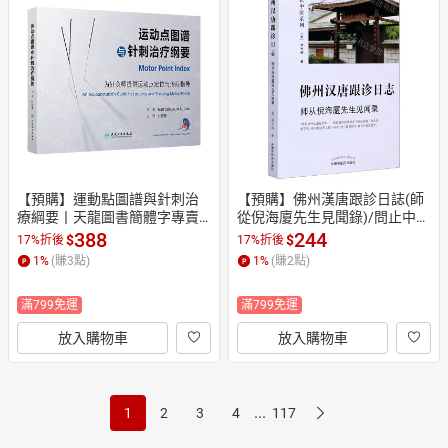
【預購】運動點圖譜與針刺治
【預購】佛州漢唐跟診日誌(師
療綱要丨天龍圖書簡體字專賣
從倪海廈先生見聞錄)/問止中醫
店丨9787117390590 (tl2610)
系列丨天龍圖書簡體字專賣店
388
244
$
$
17%折後
17%折後
丨9787513264181 (tl2607)
1
%
(賺
3
點)
1
%
(賺
2
點)
滿799免運
滿799免運
放入購物車
放入購物車
...
1
2
3
4
117