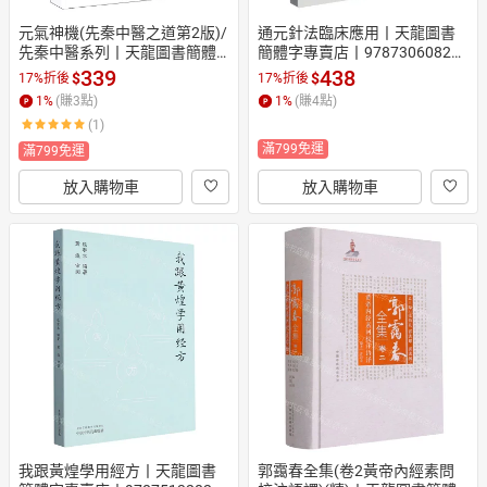
元氣神機(先秦中醫之道第2版)/
通元針法臨床應用丨天龍圖書
先秦中醫系列丨天龍圖書簡體
簡體字專賣店丨978730608282
字專賣店丨9787523214572 (tl
4 (tl2607)
339
438
$
$
17%折後
17%折後
2602)
1
%
(賺
3
點)
1
%
(賺
4
點)
(1)
滿799免運
滿799免運
放入購物車
放入購物車
我跟黃煌學用經方丨天龍圖書
郭靄春全集(卷2黃帝內經素問