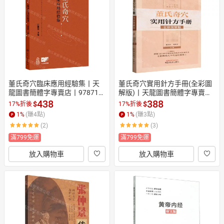
日本購物
電子/紙本書
HOT
董氏奇穴臨床應用經驗集丨天
董氏奇穴實用針方手冊(全彩圖
龍圖書簡體字專賣店丨978711
解版)丨天龍圖書簡體字專賣店
7372572 (tl2608)
丨9787513285735 (tl2604)
438
388
$
$
17%折後
17%折後
1
%
(賺
4
點)
1
%
(賺
3
點)
(2)
(3)
滿799免運
滿799免運
放入購物車
放入購物車