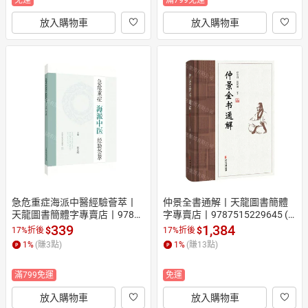
放入購物車
放入購物車
急危重症海派中醫經驗薈萃丨
仲景全書通解丨天龍圖書簡體
天龍圖書簡體字專賣店丨97875
字專賣店丨9787515229645 (tl
47875551 (tl2610)
2601)
339
1,384
$
$
17%折後
17%折後
1
%
(賺
3
點)
1
%
(賺
13
點)
滿799免運
免運
放入購物車
放入購物車