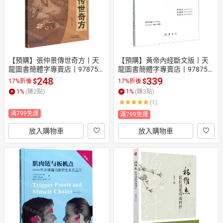
【預購】張仲景傳世奇方丨天
【預購】黃帝內經斷文版丨天
龍圖書簡體字專賣店丨978757
龍圖書簡體字專賣店丨978751
4235267 (tl2610)
2066304 (tl2604)
248
339
$
$
17%折後
17%折後
1
%
(賺
2
點)
1
%
(賺
3
點)
(1)
滿799免運
滿799免運
放入購物車
放入購物車