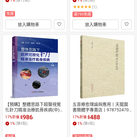
1
%
(賺
12
點)
1
%
(賺
2
點)
(1)
免運
滿799免運
放入購物車
放入購物車
【預購】整體思路下超聲視覺
五音療愈理論與應用丨天龍圖
化針刀精准治療肌骨疾病(中)丨
書簡體字專賣店丨9787524700
天龍圖書簡體字專賣店丨97875
944 (tl2608)
986
488
$
$
17%折後
17%折後
23531402 (tl2610)
1
%
(賺
9
點)
1
%
(賺
4
點)
免運
滿799免運