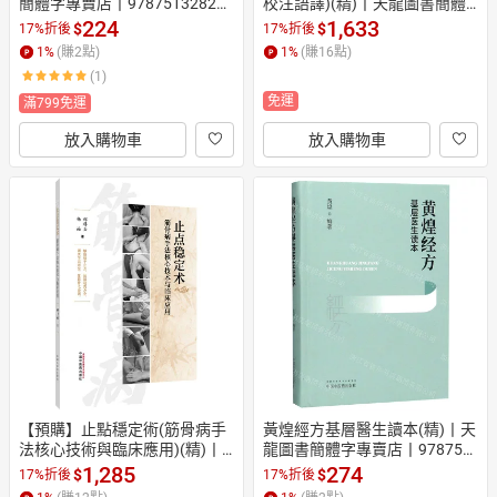
簡體字專賣店丨978751328283
校注語譯)(精)丨天龍圖書簡體
3 (tl2607)
字專賣店丨9787513261111 (tl
224
1,633
$
$
17%折後
17%折後
2605)
1
%
(賺
2
點)
1
%
(賺
16
點)
(1)
免運
滿799免運
放入購物車
放入購物車
【預購】止點穩定術(筋骨病手
黃煌經方基層醫生讀本(精)丨天
法核心技術與臨床應用)(精)丨
龍圖書簡體字專賣店丨978751
天龍圖書簡體字專賣店丨97875
3260176 (tl2606)
1,285
274
$
$
17%折後
17%折後
24703457 (tl2610)