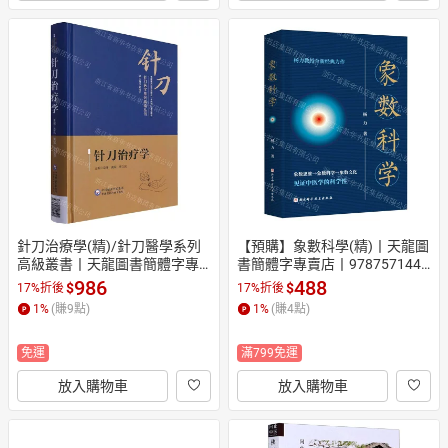
針刀治療學(精)/針刀醫學系列
【預購】象數科學(精)丨天龍圖
高級叢書丨天龍圖書簡體字專
書簡體字專賣店丨9787571447
賣店丨9787521440591 (tl260
021 (tl2610)
986
488
$
$
17%折後
17%折後
2)
1
%
(賺
9
點)
1
%
(賺
4
點)
免運
滿799免運
放入購物車
放入購物車