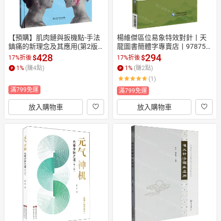
【預購】肌肉鏈與扳機點-手法
楊維傑區位易象特效對針丨天
鎮痛的新理念及其應用(第2版)
龍圖書簡體字專賣店丨978752
(精)丨天龍圖書簡體字專賣店丨
1448245 (tl2607)
428
294
$
$
17%折後
17%折後
9787572301346 (tl2608_山東
1
%
(賺
4
點)
1
%
(賺
2
點)
書展)
(1)
滿799免運
滿799免運
放入購物車
放入購物車