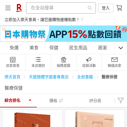
登入
立即加入樂天會員，讓您邊購物邊賺點數！
購物網分類
免運
美食
保健
民生用品
居家
3C
店家首頁
本店類別
抽獎遊戲
促銷活動
聯絡店家
天天免運
美食蛋糕
養生保健
民生用品
醫療保健
樂天首頁
天龍簡體字圖書專賣店
全部書籍
醫療保健
居家生活
3C家電
運動休閒
親子玩具
綜合排名
價格
評分高
女裝
男裝
化妝保養
情趣用品