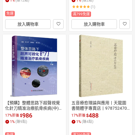
1
%
(賺
12
點)
1
%
(賺
2
點)
(1)
免運
滿799免運
放入購物車
放入購物車
【預購】整體思路下超聲視覺
五音療愈理論與應用丨天龍圖
化針刀精准治療肌骨疾病(中)丨
書簡體字專賣店丨9787524700
天龍圖書簡體字專賣店丨97875
944 (tl2608)
986
488
$
$
17%折後
17%折後
23531402 (tl2610)
1
%
(賺
9
點)
1
%
(賺
4
點)
免運
滿799免運