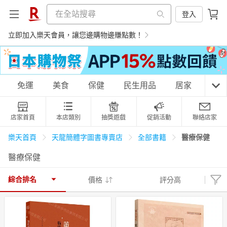
登入
立即加入樂天會員，讓您邊購物邊賺點數！
購物網分類
免運
美食
保健
民生用品
居家
3C
店家首頁
本店類別
抽獎遊戲
促銷活動
聯絡店家
天天免運
美食蛋糕
養生保健
民生用品
醫療保健
樂天首頁
天龍簡體字圖書專賣店
全部書籍
醫療保健
居家生活
3C家電
運動休閒
親子玩具
綜合排名
價格
評分高
女裝
男裝
化妝保養
情趣用品