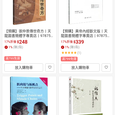
【預購】張仲景傳世奇方丨天
【預購】黃帝內經斷文版丨天
龍圖書簡體字專賣店丨978757
龍圖書簡體字專賣店丨978751
4235267 (tl2610)
2066304 (tl2604)
248
339
$
$
17%折後
17%折後
1
%
(賺
2
點)
1
%
(賺
3
點)
(1)
滿799免運
滿799免運
放入購物車
放入購物車