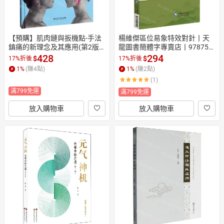
【預購】肌肉鏈與扳機點-手法
楊維傑區位易象特效對針丨天
鎮痛的新理念及其應用(第2版)
龍圖書簡體字專賣店丨978752
(精)丨天龍圖書簡體字專賣店丨
1448245 (tl2607)
428
294
$
$
17%折後
17%折後
9787572301346 (tl2608_山東
1
%
(賺
4
點)
1
%
(賺
2
點)
書展)
(1)
滿799免運
滿799免運
放入購物車
放入購物車