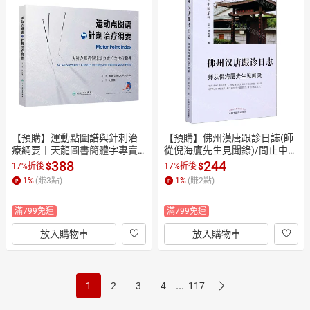
【預購】運動點圖譜與針刺治
【預購】佛州漢唐跟診日誌(師
療綱要丨天龍圖書簡體字專賣
從倪海廈先生見聞錄)/問止中醫
店丨9787117390590 (tl2610)
系列丨天龍圖書簡體字專賣店
388
244
$
$
17%折後
17%折後
丨9787513264181 (tl2607)
1
%
(賺
3
點)
1
%
(賺
2
點)
滿799免運
滿799免運
放入購物車
放入購物車
...
1
2
3
4
117