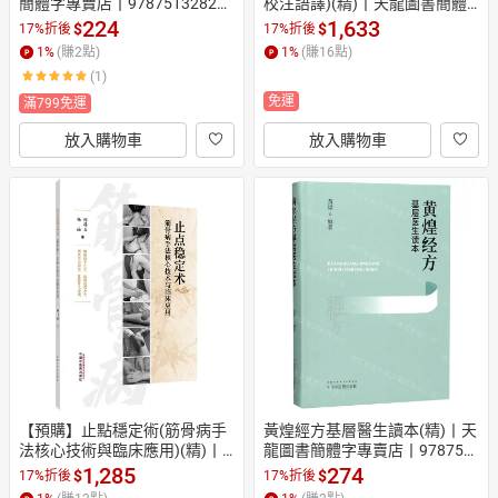
簡體字專賣店丨978751328283
校注語譯)(精)丨天龍圖書簡體
3 (tl2607)
字專賣店丨9787513261111 (tl
224
1,633
$
$
17%折後
17%折後
2605)
1
%
(賺
2
點)
1
%
(賺
16
點)
(1)
免運
滿799免運
放入購物車
放入購物車
【預購】止點穩定術(筋骨病手
黃煌經方基層醫生讀本(精)丨天
法核心技術與臨床應用)(精)丨
龍圖書簡體字專賣店丨978751
天龍圖書簡體字專賣店丨97875
3260176 (tl2606)
1,285
274
$
$
17%折後
17%折後
24703457 (tl2610)