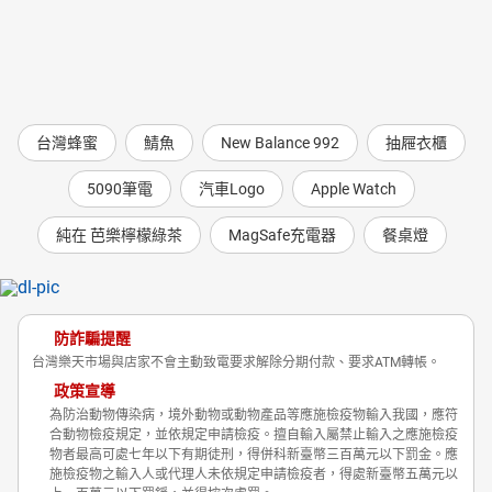
台灣蜂蜜
鯖魚
New Balance 992
抽屜衣櫃
5090筆電
汽車Logo
Apple Watch
純在 芭樂檸檬綠茶
MagSafe充電器
餐桌燈
防詐騙提醒
台灣樂天市場與店家不會主動致電要求解除分期付款、要求ATM轉帳。
政策宣導
為防治動物傳染病，境外動物或動物產品等應施檢疫物輸入我國，應符
合動物檢疫規定，並依規定申請檢疫。擅自輸入屬禁止輸入之應施檢疫
物者最高可處七年以下有期徒刑，得併科新臺幣三百萬元以下罰金。應
施檢疫物之輸入人或代理人未依規定申請檢疫者，得處新臺幣五萬元以