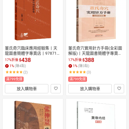
日本購物
電子/紙本書
HOT
董氏奇穴臨床應用經驗集丨天
董氏奇穴實用針方手冊(全彩圖
龍圖書簡體字專賣店丨978711
解版)丨天龍圖書簡體字專賣店
7372572 (tl2608)
丨9787513285735 (tl2604)
438
388
$
$
17%折後
17%折後
1
%
(賺
4
點)
1
%
(賺
3
點)
(2)
(3)
滿799免運
滿799免運
放入購物車
放入購物車