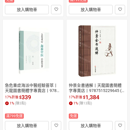
放入購物車
放入購物車
急危重症海派中醫經驗薈萃丨
仲景全書通解丨天龍圖書簡體
天龍圖書簡體字專賣店丨97875
字專賣店丨9787515229645 (tl
47875551 (tl2610)
2601)
339
1,384
$
$
17%折後
17%折後
1
%
(賺
3
點)
1
%
(賺
13
點)
滿799免運
免運
放入購物車
放入購物車