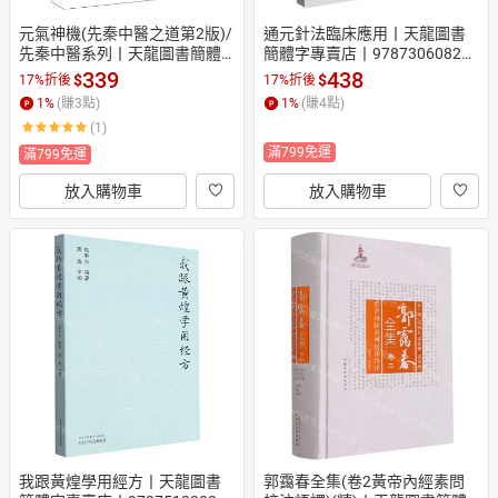
元氣神機(先秦中醫之道第2版)/
通元針法臨床應用丨天龍圖書
先秦中醫系列丨天龍圖書簡體
簡體字專賣店丨978730608282
字專賣店丨9787523214572 (tl
4 (tl2607)
339
438
$
$
17%折後
17%折後
2602)
1
%
(賺
3
點)
1
%
(賺
4
點)
(1)
滿799免運
滿799免運
放入購物車
放入購物車
我跟黃煌學用經方丨天龍圖書
郭靄春全集(卷2黃帝內經素問