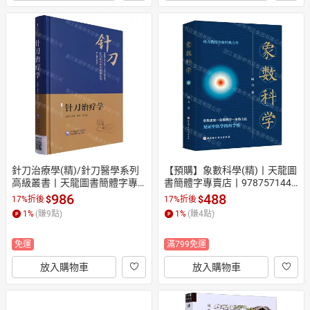
針刀治療學(精)/針刀醫學系列
【預購】象數科學(精)丨天龍圖
高級叢書丨天龍圖書簡體字專
書簡體字專賣店丨9787571447
賣店丨9787521440591 (tl260
021 (tl2610)
986
488
$
$
17%折後
17%折後
2)
1
%
(賺
9
點)
1
%
(賺
4
點)
免運
滿799免運
放入購物車
放入購物車