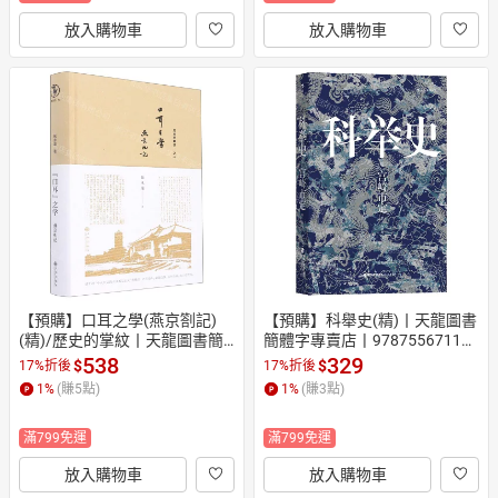
放入購物車
放入購物車
【預購】口耳之學(燕京劄記)
【預購】科舉史(精)丨天龍圖書
(精)/歷史的掌紋丨天龍圖書簡
簡體字專賣店丨978755671176
體字專賣店丨9787510877667
5 (tl2610)
538
329
$
$
17%折後
17%折後
 (tl2610)
1
%
(賺
5
點)
1
%
(賺
3
點)
滿799免運
滿799免運
放入購物車
放入購物車