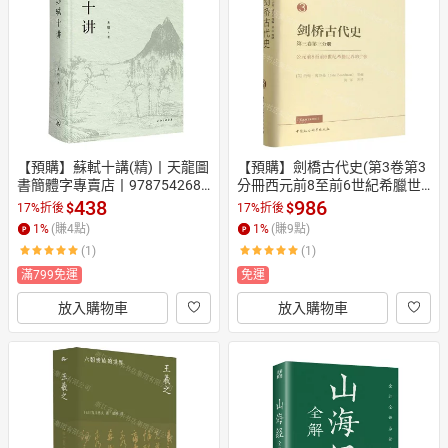
日本購物
電子/紙本書
HOT
【預購】蘇軾十講(精)丨天龍圖
【預購】劍橋古代史(第3卷第3
書簡體字專賣店丨9787542687
分冊西元前8至前6世紀希臘世
111 (tl2604)
界的擴張)(精)丨天龍圖書簡體
438
986
$
$
17%折後
17%折後
字專賣店丨9787522758053 (tl
1
%
(賺
4
點)
1
%
(賺
9
點)
2609)
(1)
(1)
滿799免運
免運
放入購物車
放入購物車