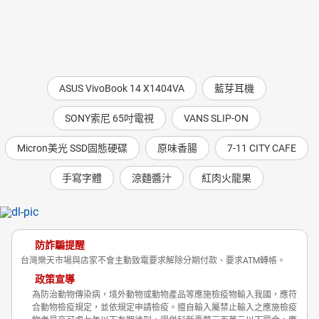
ASUS VivoBook 14 X1404VA
藍芽耳機
SONY索尼 65吋電視
VANS SLIP-ON
Micron美光 SSD固態硬碟
原味香腸
7-11 CITY CAFE
手寫字體
涼麵醬汁
紅肉火龍果
防詐騙提醒
台灣樂天市場與店家不會主動致電要求解除分期付款、要求ATM轉帳。
政策宣導
為防治動物傳染病，境外動物或動物產品等應施檢疫物輸入我國，應符
合動物檢疫規定，並依規定申請檢疫。擅自輸入屬禁止輸入之應施檢疫