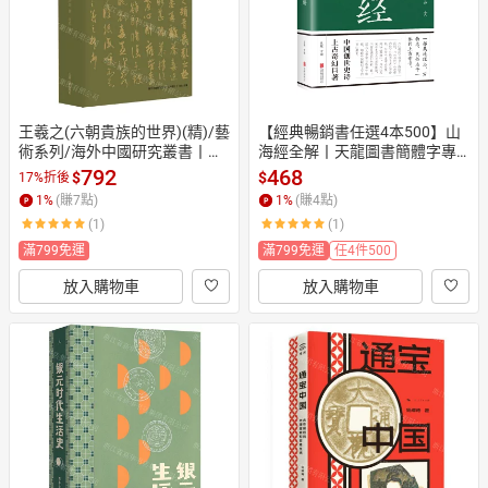
王羲之(六朝貴族的世界)(精)/藝
【經典暢銷書任選4本500】山
術系列/海外中國研究叢書丨天
海經全解丨天龍圖書簡體字專
龍圖書簡體字專賣店丨978721
賣店丨978755024545701 (tl26
792
468
$
$
17%折後
4290748 (tl2607)
02_中智)
1
%
(賺
7
點)
1
%
(賺
4
點)
(1)
(1)
滿799免運
滿799免運
任4件500
放入購物車
放入購物車