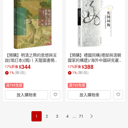
【預購】明清之際的思想與言
【預購】禮國同構(禮部與清朝
說(增訂本)(精)丨天龍圖書簡體
國家的構建)/海外中國研究叢書
字專賣店丨9787224145496 (tl
丨天龍圖書簡體字專賣店丨978
344
388
$
$
17%折後
17%折後
2610)
7214313836 (tl2610)
1
%
(賺
3
點)
1
%
(賺
3
點)
滿799免運
滿799免運
放入購物車
放入購物車
...
1
2
3
4
71