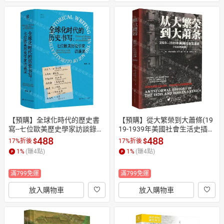
【預購】全球化時代的歷史書
【預購】從大繁榮到大蕭條(19
寫--七位歐美歷史學家訪談錄
19-1939年美國社會生活史插圖
(精)/智識生活丨天龍圖書簡體
典藏版)丨天龍圖書簡體字專賣
488
488
$
$
17%折後
17%折後
字專賣店丨9787220144653 (tl
店丨9787308265331 (tl2610)
1
%
(賺
4
點)
1
%
(賺
4
點)
2610)
滿799免運
滿799免運
放入購物車
放入購物車