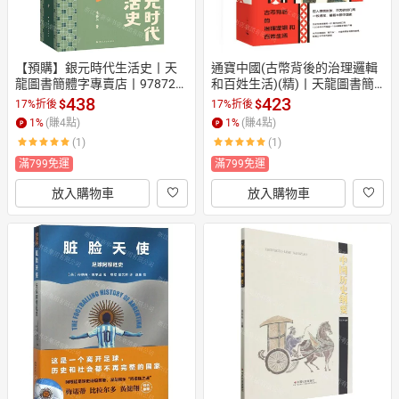
【預購】銀元時代生活史丨天
通寶中國(古幣背後的治理邏輯
龍圖書簡體字專賣店丨978722
和百姓生活)(精)丨天龍圖書簡
2227200 (tl2610)
體字專賣店丨9787208196575
438
423
$
$
17%折後
17%折後
 (tl2604)
1
%
(賺
4
點)
1
%
(賺
4
點)
(1)
(1)
滿799免運
滿799免運
放入購物車
放入購物車