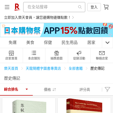
登入
立即加入樂天會員，讓您邊購物邊賺點數！
購物網分類
免運
美食
保健
民生用品
居家
3C
店家首頁
本店類別
抽獎遊戲
促銷活動
聯絡店家
天天免運
美食蛋糕
養生保健
民生用品
歷史傳記
樂天首頁
天龍簡體字圖書專賣店
全部書籍
歷史傳記
居家生活
3C家電
運動休閒
親子玩具
綜合排名
價格
評分高
女裝
男裝
化妝保養
情趣用品