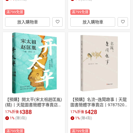
滿799免運
滿799免運
放入購物車
放入購物車
【預購】開太平(宋太祖趙匡胤)
【預購】名流--逸聞趣事丨天龍
(精)丨天龍圖書簡體字專賣店丨
圖書簡體字專賣店丨97875205
9787521780741 (tl2610)
40995 (tl2610)
388
428
$
$
17%折後
17%折後
1
%
(賺
3
點)
1
%
(賺
4
點)
滿799免運
滿799免運