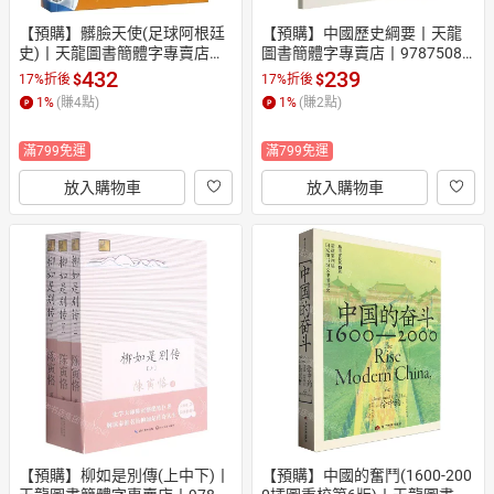
【預購】髒臉天使(足球阿根廷
【預購】中國歷史綱要丨天龍
史)丨天龍圖書簡體字專賣店丨
圖書簡體字專賣店丨97875087
9787549626014 (tl2604)
67994 (tl2610)
432
239
$
$
17%折後
17%折後
1
%
(賺
4
點)
1
%
(賺
2
點)
滿799免運
滿799免運
放入購物車
放入購物車
【預購】柳如是別傳(上中下)丨
【預購】中國的奮鬥(1600-200