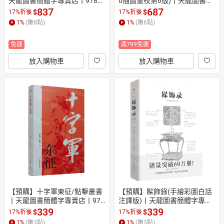
天龍圖書簡體字專賣店丨97875
0插圖重校第6版)丨天龍圖書簡
70220564 (tl2610)
體字專賣店丨9787509017531
837
687
$
$
17%折後
17%折後
 (tl2610)
1
%
(賺
8
點)
1
%
(賺
6
點)
免運
滿799免運
放入購物車
放入購物車
【預購】十字軍東征/點擊叢書
【預購】髹飾錄(手繪彩圖白話
丨天龍圖書簡體字專賣店丨978
注譯版)丨天龍圖書簡體字專賣
7532661084 (tl2610)
店丨9787229168636 (tl2610)
339
339
$
$
17%折後
17%折後
1
%
(賺
3
點)
1
%
(賺
3
點)