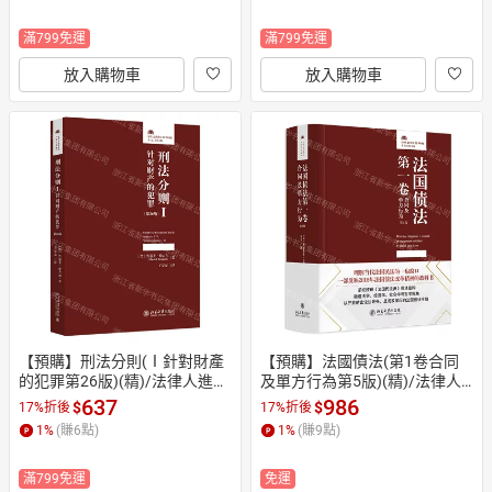
滿799免運
滿799免運
放入購物車
放入購物車
【預購】刑法分則(Ⅰ針對財產
【預購】法國債法(第1卷合同
的犯罪第26版)(精)/法律人進階
及單方行為第5版)(精)/法律人
譯叢丨天龍圖書簡體字專賣店
進階譯叢丨天龍圖書簡體字專
637
986
$
$
17%折後
17%折後
丨9787301367582 (tl2607)
賣店丨9787301368176 (tl260
1
%
(賺
6
點)
1
%
(賺
9
點)
7)
滿799免運
免運