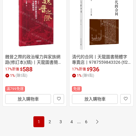
魏晉之際的政治權力與家族網
清代的合同丨天龍圖書簡體字
路(修訂本)(精)丨天龍圖書簡體
專賣店丨9787559843326 (tl26
字專賣店丨9787573216670 (tl
06)
588
936
$
$
17%折後
17%折後
2609)
1
%
(賺
5
點)
1
%
(賺
9
點)
滿799免運
免運
放入購物車
放入購物車
...
1
2
3
4
6