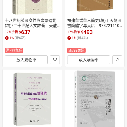
十八世紀英國女性與啟蒙運動
福建華僑華人簡史(精)丨天龍圖
(精)/二十世紀人文譯叢丨天龍
書簡體字專賣店丨9787211101
圖書簡體字專賣店丨97871002
986 (tl2608)
637
493
$
$
17%折後
17%折後
52775 (tl2608)
1
%
(賺
6
點)
1
%
(賺
4
點)
滿799免運
滿799免運
放入購物車
放入購物車