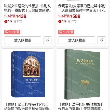
職場女性遭受的性騷擾--性別歧
發明憲法(大憲章的歷史與神話)
視的一種形式丨天龍圖書簡體
丨天龍圖書簡體字專賣店丨978
字專賣店丨9787100250030 (tl
7100249607 (tl2607)
438
588
$
$
17%折後
17%折後
2607)
1
%
(賺
4
點)
1
%
(賺
5
點)
滿799免運
滿799免運
放入購物車
放入購物車
【預購】國王的權威(13-15世
【預購】法學的誕生(法對於近
紀法國的政治觀念和信仰)(精)/
代日本的意義)丨天龍圖書簡體