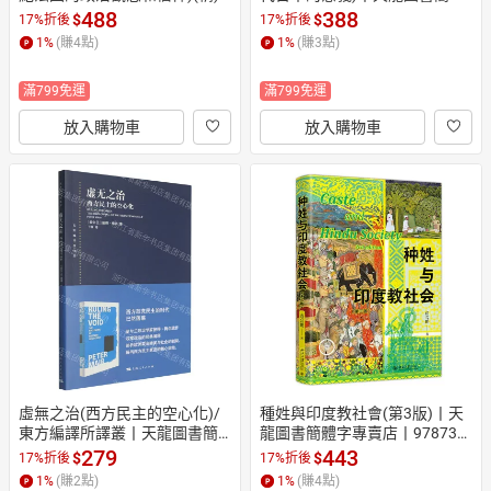
中世紀史名著譯叢丨天龍圖書
字專賣店丨9787100259095 (tl
488
388
$
$
17%折後
17%折後
簡體字專賣店丨978710025240
2610)
1
%
(賺
4
點)
1
%
(賺
3
點)
9 (tl2607)
滿799免運
滿799免運
放入購物車
放入購物車
虛無之治(西方民主的空心化)/
種姓與印度教社會(第3版)丨天
東方編譯所譯叢丨天龍圖書簡
龍圖書簡體字專賣店丨978730
體字專賣店丨9787208200753
1363829 (tl2607)
279
443
$
$
17%折後
17%折後
 (tl2609)
1
%
(賺
2
點)
1
%
(賺
4
點)