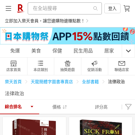
登入
立即加入樂天會員，讓您邊購物邊賺點數！
購物網分類
免運
美食
保健
民生用品
居家
3C
店家首頁
本店類別
抽獎遊戲
促銷活動
聯絡店家
天天免運
美食蛋糕
養生保健
民生用品
法律政治
樂天首頁
天龍簡體字圖書專賣店
全部書籍
法律政治
居家生活
3C家電
運動休閒
親子玩具
綜合排名
價格
評分高
女裝
男裝
化妝保養
情趣用品