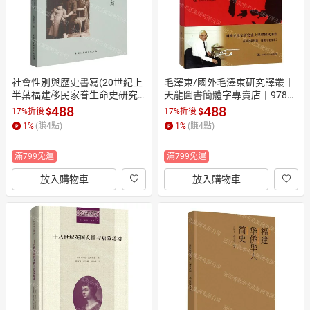
社會性別與歷史書寫(20世紀上
毛澤東/國外毛澤東研究譯叢丨
半葉福建移民家眷生命史研究)/
天龍圖書簡體字專賣店丨97873
南洋文庫丨天龍圖書簡體字專
00198309 (tl2609)
488
488
$
$
17%折後
17%折後
賣店丨9787522754949 (tl260
1
%
(賺
4
點)
1
%
(賺
4
點)
9)
滿799免運
滿799免運
放入購物車
放入購物車