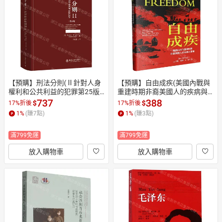
日本購物
電子/紙本書
HOT
【預購】刑法分則(Ⅱ針對人身
【預購】自由成疾(美國內戰與
權利和公共利益的犯罪第25版)
重建時期非裔美國人的疾病與
(精)/法律人進階譯叢丨天龍圖
苦難)/格致格爾尼卡丨天龍圖書
737
388
$
$
17%折後
17%折後
書簡體字專賣店丨9787301369
簡體字專賣店丨978754323777
1
%
(賺
7
點)
1
%
(賺
3
點)
869 (tl2610)
3 (tl2610)
滿799免運
滿799免運
放入購物車
放入購物車