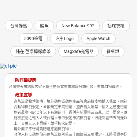
台灣蜂蜜
鯖魚
New Balance 992
抽屜衣櫃
5090筆電
汽車Logo
Apple Watch
純在 芭樂檸檬綠茶
MagSafe充電器
餐桌燈
防詐騙提醒
台灣樂天市場與店家不會主動致電要求解除分期付款、要求ATM轉帳。
政策宣導
為防治動物傳染病，境外動物或動物產品等應施檢疫物輸入我國，應符
合動物檢疫規定，並依規定申請檢疫。擅自輸入屬禁止輸入之應施檢疫
物者最高可處七年以下有期徒刑，得併科新臺幣三百萬元以下罰金。應
施檢疫物之輸入人或代理人未依規定申請檢疫者，得處新臺幣五萬元以
上一百萬元以下罰鍰，並得按次處罰。
境外商品不得隨貨贈送應施檢疫物。
收件人違反動物傳染病防治條例第三十四條第三項規定，未將郵遞寄送