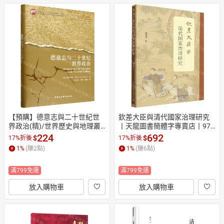
【預購】德意志與二十世紀世
欽差大臣與清代國家治理研究
界政治(精)/世界歷史與地理叢
丨天龍圖書簡體字專賣店丨978
編丨天龍圖書簡體字專賣店丨9
7522760179 (tl2607)
224
692
$
$
17%折後
17%折後
787522759975 (tl2610)
1
%
(賺
2
點)
1
%
(賺
6
點)
滿799免運
滿799免運
放入購物車
放入購物車