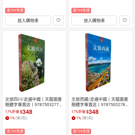
滿799免運
滿799免運
放入購物車
放入購物車
文旅四川/走遍中國丨天龍圖書
文旅西藏/走遍中國丨天龍圖書
簡體字專賣店丨978750327794
簡體字專賣店丨978750327803
8 (tl2608)
7 (tl2608)
348
348
$
$
17%折後
17%折後
1
%
(賺
3
點)
1
%
(賺
3
點)
滿799免運
滿799免運