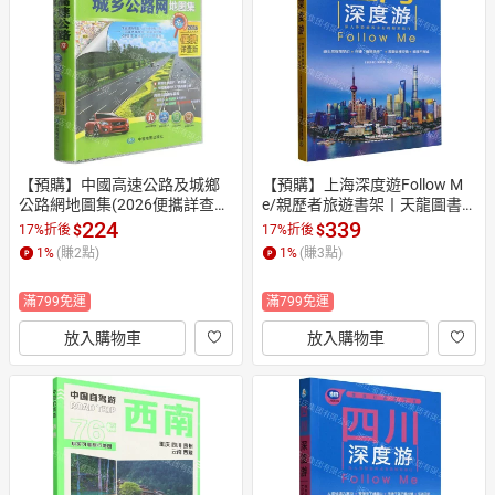
日本購物
電子/紙本書
HOT
【預購】中國高速公路及城鄉
【預購】上海深度遊Follow M
公路網地圖集(2026便攜詳查
e/親歷者旅遊書架丨天龍圖書
版)丨天龍圖書簡體字專賣店丨
簡體字專賣店丨978711332121
224
339
$
$
17%折後
17%折後
9787503166587 (tl2610)
5 (tl2610)
1
%
(賺
2
點)
1
%
(賺
3
點)
滿799免運
滿799免運
放入購物車
放入購物車