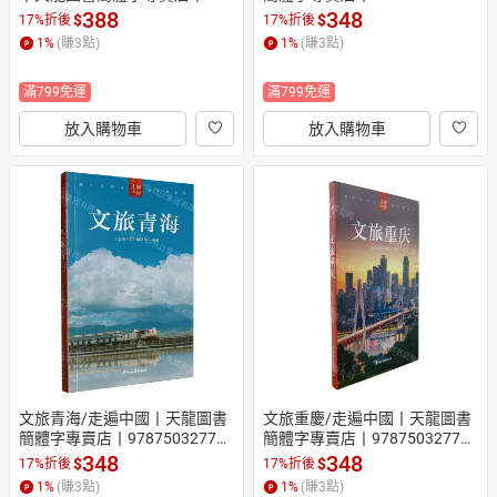
7113327224 (tl2609)
1 (tl2608)
388
348
$
$
17%折後
17%折後
1
%
(賺
3
點)
1
%
(賺
3
點)
滿799免運
滿799免運
放入購物車
放入購物車
文旅青海/走遍中國丨天龍圖書
文旅重慶/走遍中國丨天龍圖書
簡體字專賣店丨978750327795
簡體字專賣店丨978750327796
5 (tl2608)
2 (tl2608)
348
348
$
$
17%折後
17%折後
1
%
(賺
3
點)
1
%
(賺
3
點)