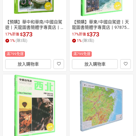
【預購】華中和華南/中國自駕
【預購】華東/中國自駕遊丨天
遊丨天龍圖書簡體字專賣店丨9
龍圖書簡體字專賣店丨978752
787520450546 (tl2610)
0450089 (tl2610)
373
373
$
$
17%折後
17%折後
1
%
(賺
3
點)
1
%
(賺
3
點)
滿799免運
滿799免運
放入購物車
放入購物車