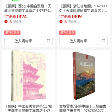
【預購】西北/中國自駕遊丨天
【預購】浙江省地圖(1:142000
龍圖書簡體字專賣店丨978752
0)丨天龍圖書簡體字專賣店丨9
0450539 (tl2610)
787547136027 (tl2610)
324
309
$
$
17%折後
17%折後
1
%
(賺
3
點)
1
%
(賺
3
點)
滿799免運
滿799免運
放入購物車
放入購物車
【預購】中國最美古建築(江南)
文旅雲南/走遍中國丨天龍圖書
丨天龍圖書簡體字專賣店丨978
簡體字專賣店丨978750327793