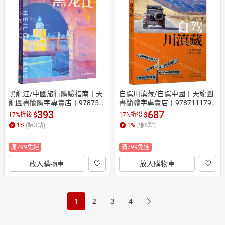
黑龍江/中國旅行體驗指南丨天
自駕川滇藏/自駕中國丨天龍圖
龍圖書簡體字專賣店丨978752
書簡體字專賣店丨9787111790
0454872 (tl2608)
136 (tl2605)
393
687
$
$
17%折後
17%折後
1
%
(賺
3
點)
1
%
(賺
6
點)
滿799免運
滿799免運
放入購物車
放入購物車
1
2
3
4