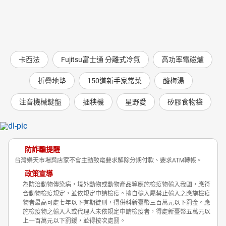
卡西法
Fujitsu富士通 分離式冷氣
高功率電磁爐
折疊地墊
150道新手家常菜
酸梅湯
注音機械鍵盤
插秧機
星野愛
矽膠食物袋
防詐騙提醒
台灣樂天市場與店家不會主動致電要求解除分期付款、要求ATM轉帳。
政策宣導
為防治動物傳染病，境外動物或動物產品等應施檢疫物輸入我國，應符
合動物檢疫規定，並依規定申請檢疫。擅自輸入屬禁止輸入之應施檢疫
物者最高可處七年以下有期徒刑，得併科新臺幣三百萬元以下罰金。應
施檢疫物之輸入人或代理人未依規定申請檢疫者，得處新臺幣五萬元以
上一百萬元以下罰鍰，並得按次處罰。