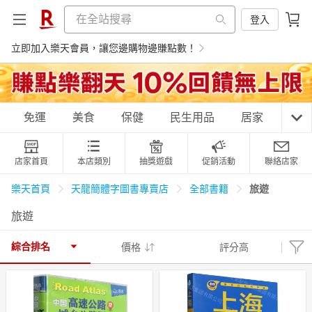
登入
立即加入樂天會員，讓您邊購物邊賺點數！
購物網分類
免運
美食
保健
民生用品
居家
3C
店家首頁
本店類別
抽獎遊戲
促銷活動
聯絡店家
天天免運
美食蛋糕
養生保健
民生用品
旅遊
樂天首頁
天龍簡體字圖書專賣店
全部書籍
旅遊
居家生活
3C家電
運動休閒
親子玩具
綜合排名
價格
評分高
女裝
男裝
化妝保養
情趣用品