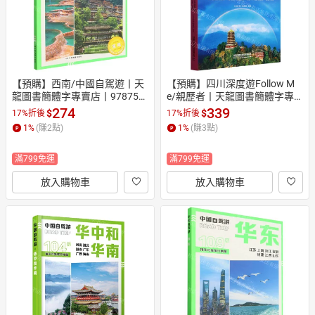
【預購】西南/中國自駕遊丨天
【預購】四川深度遊Follow M
龍圖書簡體字專賣店丨978752
e/親歷者丨天龍圖書簡體字專
0450492 (tl2610)
賣店丨9787113321512 (tl261
274
339
$
$
17%折後
17%折後
0)
1
%
(賺
2
點)
1
%
(賺
3
點)
滿799免運
滿799免運
放入購物車
放入購物車