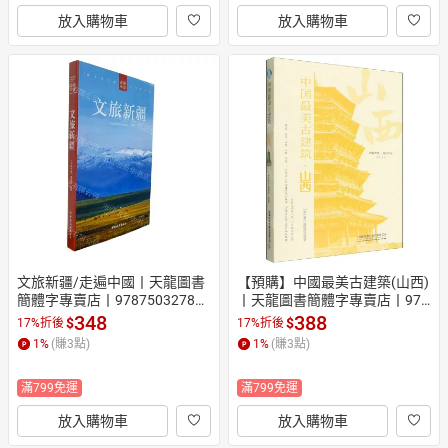
放入購物車
放入購物車
文旅新疆/走遍中國丨天龍圖書
【預購】中國最美古建築(山西)
簡體字專賣店丨978750327802
丨天龍圖書簡體字專賣店丨978
0 (tl2608)
7113327583 (tl2610)
348
388
$
$
17%折後
17%折後
1
%
(賺
3
點)
1
%
(賺
3
點)
滿799免運
滿799免運
放入購物車
放入購物車