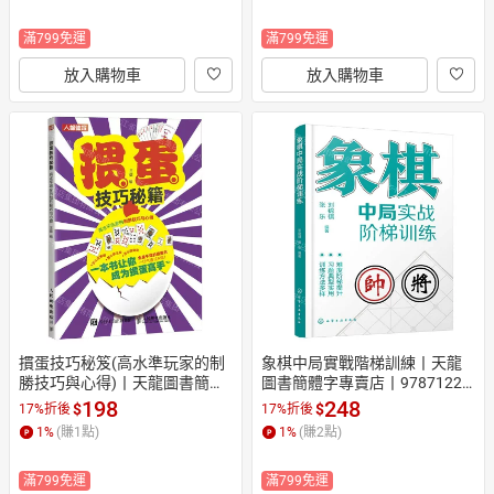
滿799免運
滿799免運
放入購物車
放入購物車
摜蛋技巧秘笈(高水準玩家的制
象棋中局實戰階梯訓練丨天龍
勝技巧與心得)丨天龍圖書簡體
圖書簡體字專賣店丨97871224
字專賣店丨9787115633309 (tl
98311 (tl2605)
198
248
$
$
17%折後
17%折後
2605)
1
%
(賺
1
點)
1
%
(賺
2
點)
滿799免運
滿799免運