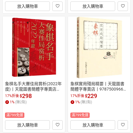
放入購物車
放入購物車
象棋名手大賽佳局賞析(2022年
象棋實用殘局精要丨天龍圖書
度)丨天龍圖書簡體字專賣店丨
簡體字專賣店丨978750096617
9787122430137 (tl2605)
3 (tl2603)
298
229
$
$
17%折後
17%折後
1
%
(賺
2
點)
1
%
(賺
2
點)
滿799免運
滿799免運
放入購物車
放入購物車