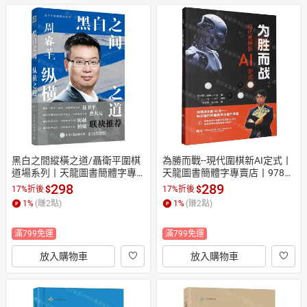
黑白之間縱橫之道/聶衛平圍棋
為勝而戰--現代圍棋新AI定式丨
道場系列丨天龍圖書簡體字專
天龍圖書簡體字專賣店丨97875
賣店丨9787115662637 (tl260
59143228 (tl2607)
298
289
$
$
17%折後
17%折後
8)
1
%
(賺
2
點)
1
%
(賺
2
點)
滿799免運
滿799免運
放入購物車
放入購物車