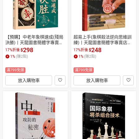
【預購】中老年象棋速成(殘局
超易上手(象棋殺法逆向思維訓
決勝)丨天龍圖書簡體字專賣店
練)丨天龍圖書簡體字專賣店丨
丨9787122432315 (tl2610)
9787122504517 (tl2609)
298
248
$
$
17%折後
17%折後
1
%
(賺
2
點)
1
%
(賺
2
點)
滿799免運
滿799免運
放入購物車
放入購物車