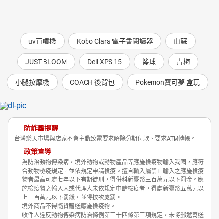
uv直噴機
Kobo Clara 電子書閱讀器
山蘇
JUST BLOOM
Dell XPS 15
籃球
青梅
小腿按摩機
COACH 後背包
Pokemon寶可夢 盒玩
防詐騙提醒
台灣樂天市場與店家不會主動致電要求解除分期付款、要求ATM轉帳。
政策宣導
為防治動物傳染病，境外動物或動物產品等應施檢疫物輸入我國，應符
合動物檢疫規定，並依規定申請檢疫。擅自輸入屬禁止輸入之應施檢疫
物者最高可處七年以下有期徒刑，得併科新臺幣三百萬元以下罰金。應
施檢疫物之輸入人或代理人未依規定申請檢疫者，得處新臺幣五萬元以
上一百萬元以下罰鍰，並得按次處罰。
境外商品不得隨貨贈送應施檢疫物。
收件人違反動物傳染病防治條例第三十四條第三項規定，未將郵遞寄送