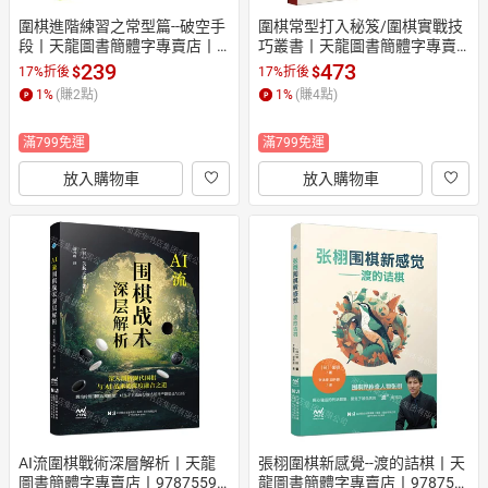
圍棋進階練習之常型篇--破空手
圍棋常型打入秘笈/圍棋實戰技
段丨天龍圖書簡體字專賣店丨9
巧叢書丨天龍圖書簡體字專賣
787559141057 (tl2608)
店丨978753498243901 (tl261
239
473
$
$
17%折後
17%折後
0)
1
%
(賺
2
點)
1
%
(賺
4
點)
滿799免運
滿799免運
放入購物車
放入購物車
AI流圍棋戰術深層解析丨天龍
張栩圍棋新感覺--渡的詰棋丨天
圖書簡體字專賣店丨97875591
龍圖書簡體字專賣店丨978755