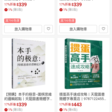
45970 (tl2608)
9145932 (tl2610)
339
339
$
$
17%折後
17%折後
1
%
(賺
3
點)
1
%
(賺
3
點)
滿799免運
滿799免運
放入購物車
放入購物車
【預購】本手的極意--圍棋思維
摜蛋高手速成攻略丨天龍圖書
的邏輯起點丨天龍圖書簡體字
簡體字專賣店丨978712245553
專賣店丨9787559145949 (tl26
6 (tl2605)
339
443
$
$
17%折後
17%折後
10)
1
%
(賺
3
點)
1
%
(賺
4
點)