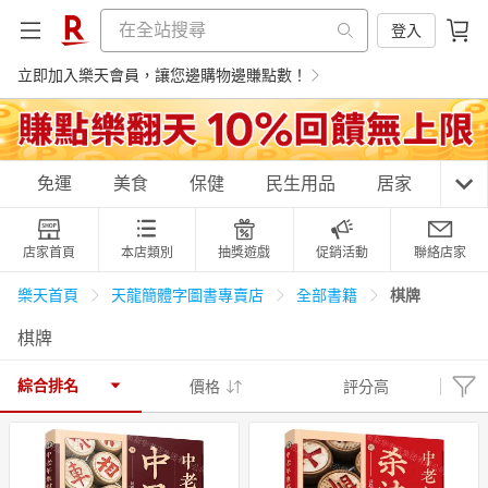
登入
立即加入樂天會員，讓您邊購物邊賺點數！
購物網分類
免運
美食
保健
民生用品
居家
3C
店家首頁
本店類別
抽獎遊戲
促銷活動
聯絡店家
天天免運
美食蛋糕
養生保健
民生用品
棋牌
樂天首頁
天龍簡體字圖書專賣店
全部書籍
棋牌
居家生活
3C家電
運動休閒
親子玩具
綜合排名
價格
評分高
女裝
男裝
化妝保養
情趣用品