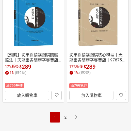
【預購】沈果孫精講圍棋關鍵
沈果孫精講圍棋核心棋理丨天
殺法丨天龍圖書簡體字專賣店
龍圖書簡體字專賣店丨978754
丨9787546436951 (tl2602)
6436944 (tl2602)
289
289
$
$
17%折後
17%折後
1
%
(賺
2
點)
1
%
(賺
2
點)
滿799免運
滿799免運
放入購物車
放入購物車
1
2