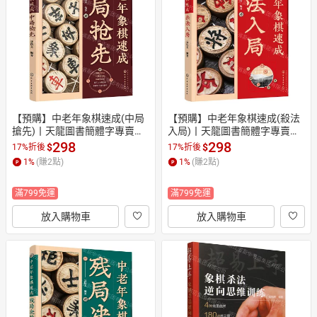
日本購物
電子/紙本書
HOT
【預購】中老年象棋速成(中局
【預購】中老年象棋速成(殺法
搶先)丨天龍圖書簡體字專賣店
入局)丨天龍圖書簡體字專賣店
丨9787122434173 (tl2610)
丨9787122430830 (tl2610)
298
298
$
$
17%折後
17%折後
1
%
(賺
2
點)
1
%
(賺
2
點)
滿799免運
滿799免運
放入購物車
放入購物車