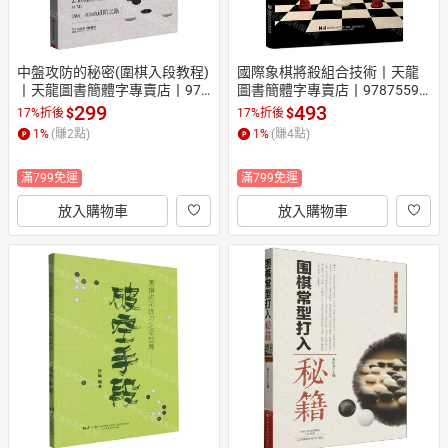
中盤攻防的秘密(圍棋入段教程)
國際象棋將殺組合技術丨天龍
丨天龍圖書簡體字專賣店丨978
圖書簡體字專賣店丨97875591
7546433738 (tl2609)
45987 (tl2609)
299
493
$
$
17%折後
17%折後
1
%
(賺
2
點)
1
%
(賺
4
點)
滿799免運
滿799免運
放入購物車
放入購物車