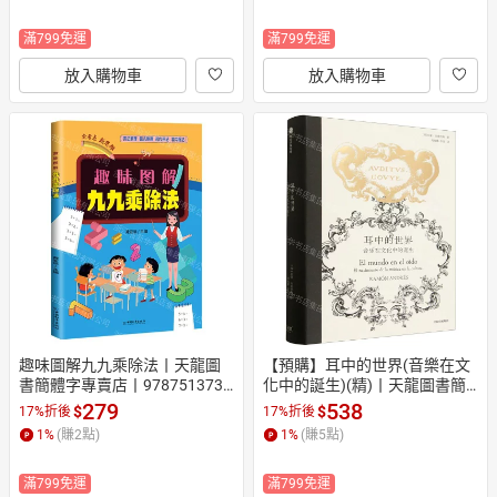
滿799免運
滿799免運
放入購物車
放入購物車
趣味圖解九九乘除法丨天龍圖
【預購】耳中的世界(音樂在文
書簡體字專賣店丨9787513732
化中的誕生)(精)丨天龍圖書簡
345 (tl2604)
體字專賣店丨9787521770377
279
538
$
$
17%折後
17%折後
 (tl2610)
1
%
(賺
2
點)
1
%
(賺
5
點)
滿799免運
滿799免運