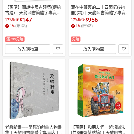
【預購】圖說中國古建築(傳統
藏在中藥裏的二十四節氣(共4
古建)丨天龍圖書簡體字專賣店
冊)(精)丨天龍圖書簡體字專賣
丨9787533067731 (tl2608_山
店丨9787551625838 (tl2608_
147
956
$
$
17%折後
17%折後
東書展)
山東書展)
1
%
(賺
1
點)
1
%
(賺
9
點)
滿799免運
免運
放入購物車
放入購物車
老戲新畫——常鐵鈞戲曲人物畫
【預購】和朋友們一起想辦法
集丨天龍圖書簡體字專賣店丨9
(共8冊智慧點讀)丨天龍圖書簡