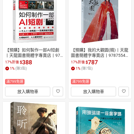
日本購物
電子/紙本書
HOT
【預購】如何製作一部AI短劇
【預購】我的大觀園(精)丨天龍
丨天龍圖書簡體字專賣店丨978
圖書簡體字專賣店丨97875540
7122501370 (tl2610)
34514 (tl2610)
388
787
$
$
17%折後
17%折後
1
%
(賺
3
點)
1
%
(賺
7
點)
滿799免運
滿799免運
放入購物車
放入購物車