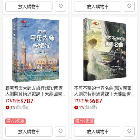
放入購物車
放入購物車
跟著音樂大師去旅行(精)/國家
不可不聽的世界名曲(精)/國家
大劇院藝術通識課丨天龍圖書
大劇院藝術通識課丨天龍圖書
簡體字專賣店丨978730134888
簡體字專賣店丨978730135543
787
687
$
$
17%折後
17%折後
8 (tl2607)
5 (tl2607)
1
%
(賺
7
點)
1
%
(賺
6
點)
滿799免運
滿799免運
放入購物車
放入購物車