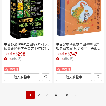
中國野菜600種全圖解(精)丨天
中國兒童傳統故事圖畫書(第2
龍圖書簡體字專賣店丨978712
輯名家美繪版共10冊)丨天龍圖
2492913 (tl2604)
書簡體字專賣店丨9787302648
298
747
$
$
17%折後
17%折後
581 (tl2601)
1
%
(賺
2
點)
1
%
(賺
7
點)
滿799免運
滿799免運
放入購物車
放入購物車
...
1
2
3
4
8