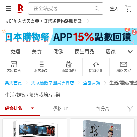
登入
立即加入樂天會員，讓您邊購物邊賺點數！
購物網分類
免運
美食
保健
民生用品
居家
3C
店家首頁
本店類別
抽獎遊戲
促銷活動
聯絡店家
天天免運
美食蛋糕
養生保健
民生用品
生活/婦幼/養
樂天首頁
天龍簡體字圖書專賣店
全部書籍
生活/婦幼/養殖栽培/音樂
居家生活
3C家電
運動休閒
親子玩具
綜合排名
價格
評分高
女裝
男裝
化妝保養
情趣用品