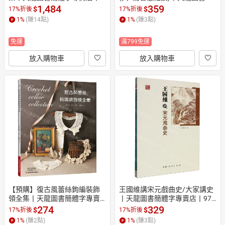
787533347895 (tl2608_山東書
體字專賣店丨9787550736115
1,484
359
$
$
17%折後
17%折後
展)
 (tl2607)
1
%
(賺
14
點)
1
%
(賺
3
點)
免運
滿799免運
放入購物車
放入購物車
【預購】復古風蕾絲鉤編裝飾
王國維講宋元戲曲史/大家講史
領全集丨天龍圖書簡體字專賣
丨天龍圖書簡體字專賣店丨978
店丨9787572520167 (tl2607)
7215138964 (tl2606)
274
329
$
$
17%折後
17%折後
1
%
(賺
2
點)
1
%
(賺
3
點)