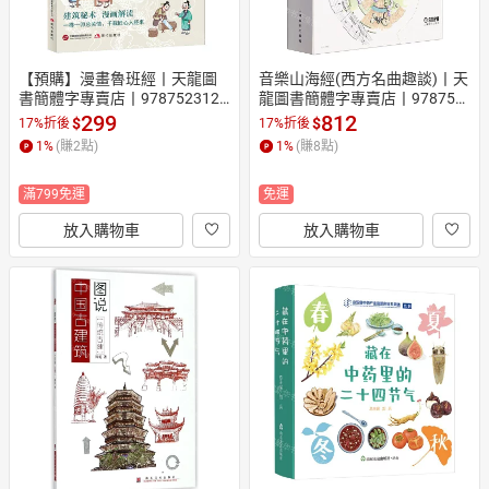
【預購】漫畫魯班經丨天龍圖
音樂山海經(西方名曲趣談)丨天
書簡體字專賣店丨9787523120
龍圖書簡體字專賣店丨978755
002 (tl2609)
2325935 (tl2609)
299
812
$
$
17%折後
17%折後
1
%
(賺
2
點)
1
%
(賺
8
點)
滿799免運
免運
放入購物車
放入購物車