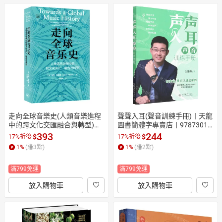
走向全球音樂史(人類音樂進程
聲聲入耳(聲音訓練手冊)丨天龍
中的跨文化交匯融合與轉型)丨
圖書簡體字專賣店丨97873013
天龍圖書簡體字專賣店丨97871
38001 (tl2604)
393
244
$
$
17%折後
17%折後
08081391 (tl2604)
1
%
(賺
3
點)
1
%
(賺
2
點)
滿799免運
滿799免運
放入購物車
放入購物車