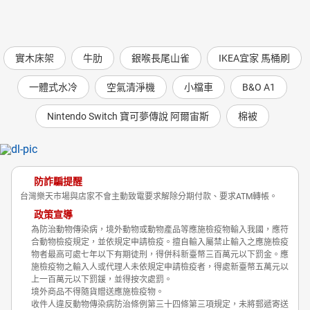
實木床架
牛肋
銀喉長尾山雀
IKEA宜家 馬桶刷
一體式水冷
空氣清淨機
小檔車
B&O A1
Nintendo Switch 寶可夢傳說 阿爾宙斯
棉被
防詐騙提醒
台灣樂天市場與店家不會主動致電要求解除分期付款、要求ATM轉帳。
政策宣導
為防治動物傳染病，境外動物或動物產品等應施檢疫物輸入我國，應符
合動物檢疫規定，並依規定申請檢疫。擅自輸入屬禁止輸入之應施檢疫
物者最高可處七年以下有期徒刑，得併科新臺幣三百萬元以下罰金。應
施檢疫物之輸入人或代理人未依規定申請檢疫者，得處新臺幣五萬元以
上一百萬元以下罰鍰，並得按次處罰。
境外商品不得隨貨贈送應施檢疫物。
收件人違反動物傳染病防治條例第三十四條第三項規定，未將郵遞寄送