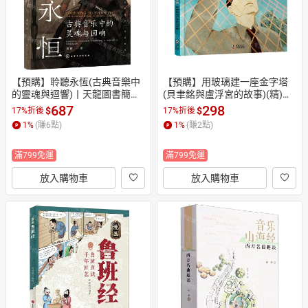
【預購】聆聽永恆(古典音樂中
【預購】用玻璃建一座金字塔
的靈魂與迴響)丨天龍圖書簡體
(貝聿銘與盧浮宮的故事)(精)丨
字專賣店丨9787122504968 (tl
天龍圖書簡體字專賣店丨97875
687
298
$
$
17%折後
17%折後
2610)
11078650 (tl2610)
1
%
(賺
6
點)
1
%
(賺
2
點)
滿799免運
滿799免運
放入購物車
放入購物車