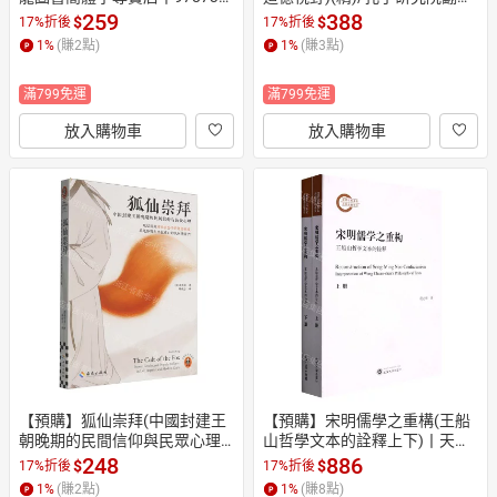
2706380 (tl2610)
中國系列丨天龍圖書簡體字專
259
388
$
$
17%折後
17%折後
賣店丨9787308203609 (tl261
1
%
(賺
2
點)
1
%
(賺
3
點)
0)
滿799免運
滿799免運
放入購物車
放入購物車
【預購】狐仙崇拜(中國封建王
【預購】宋明儒學之重構(王船
朝晚期的民間信仰與民眾心理)
山哲學文本的詮釋上下)丨天龍
丨天龍圖書簡體字專賣店丨978
圖書簡體字專賣店丨97873072
248
886
$
$
17%折後
17%折後
7573022752 (tl2610)
33867 (tl2610)
1
%
(賺
2
點)
1
%
(賺
8
點)