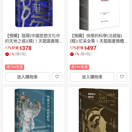
【預購】陰陽(中國思想文化中
【預購】快樂的科學(注疏版)
的天地之道)(精)丨天龍圖書簡
(精)/尼采全集丨天龍圖書簡體
體字專賣店丨9787522508481
字專賣店丨9787576060379 (tl
378
497
$
$
17%折後
17%折後
 (tl2610)
2610)
1
%
(賺
3
點)
1
%
(賺
4
點)
滿799免運
滿799免運
放入購物車
放入購物車