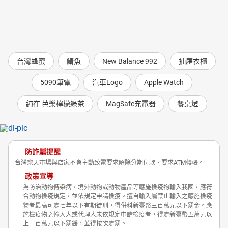
台灣蜂蜜
鯖魚
New Balance 992
抽屜衣櫃
5090筆電
汽車Logo
Apple Watch
純在 芭樂檸檬綠茶
MagSafe充電器
餐桌燈
防詐騙提醒
台灣樂天市場與店家不會主動致電要求解除分期付款、要求ATM轉帳。
政策宣導
為防治動物傳染病，境外動物或動物產品等應施檢疫物輸入我國，應符
合動物檢疫規定，並依規定申請檢疫。擅自輸入屬禁止輸入之應施檢疫
物者最高可處七年以下有期徒刑，得併科新臺幣三百萬元以下罰金。應
施檢疫物之輸入人或代理人未依規定申請檢疫者，得處新臺幣五萬元以
上一百萬元以下罰鍰，並得按次處罰。