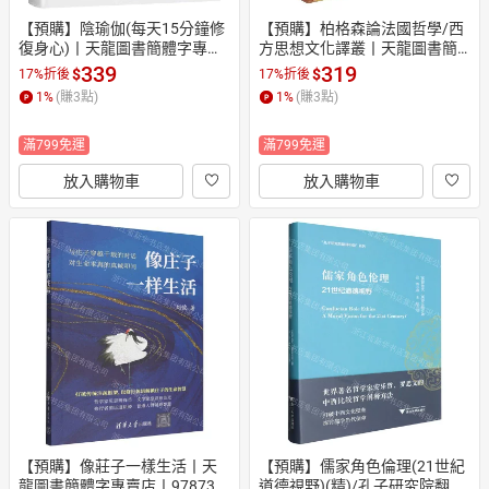
【預購】陰瑜伽(每天15分鐘修
【預購】柏格森論法國哲學/西
復身心)丨天龍圖書簡體字專賣
方思想文化譯叢丨天龍圖書簡
店丨9787571335250 (tl2610)
體字專賣店丨9787575809795
339
319
$
$
17%折後
17%折後
 (tl2610)
1
%
(賺
3
點)
1
%
(賺
3
點)
滿799免運
滿799免運
放入購物車
放入購物車
【預購】像莊子一樣生活丨天
【預購】儒家角色倫理(21世紀
龍圖書簡體字專賣店丨978730
道德視野)(精)/孔子研究院翻譯