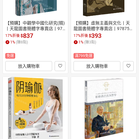
【預購】中觀學中國化研究(精)
【預購】虛無主義與文化丨天
丨天龍圖書簡體字專賣店丨978
龍圖書簡體字專賣店丨978752
7522865720 (tl2610)
2856346 (tl2610)
837
393
$
$
17%折後
17%折後
1
%
(賺
8
點)
1
%
(賺
3
點)
免運
滿799免運
放入購物車
放入購物車