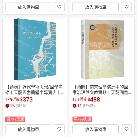
放入購物車
放入購物車
【預購】近代學術思想/國學津
【預購】南宋理學演進中的國
梁丨天龍圖書簡體字專賣店丨9
家治理與文教實踐丨天龍圖書
787554019757 (tl2610)
簡體字專賣店丨978757321920
373
488
$
$
17%折後
17%折後
6 (tl2610)
1
%
(賺
3
點)
1
%
(賺
4
點)
滿799免運
滿799免運
放入購物車
放入購物車