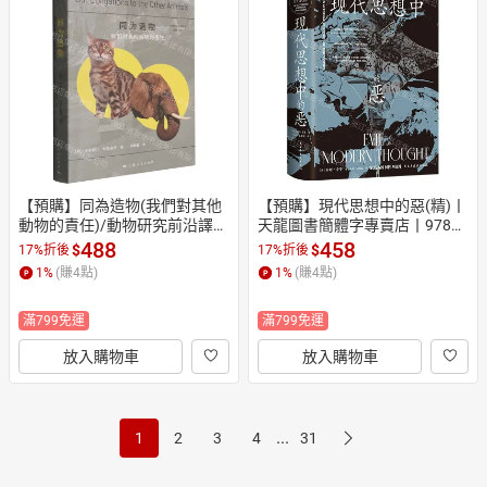
【預購】同為造物(我們對其他
【預購】現代思想中的惡(精)丨
動物的責任)/動物研究前沿譯叢
天龍圖書簡體字專賣店丨97875
丨天龍圖書簡體字專賣店丨978
13952415 (tl2610)
488
458
$
$
17%折後
17%折後
7208195783 (tl2610)
1
%
(賺
4
點)
1
%
(賺
4
點)
滿799免運
滿799免運
放入購物車
放入購物車
...
1
2
3
4
31