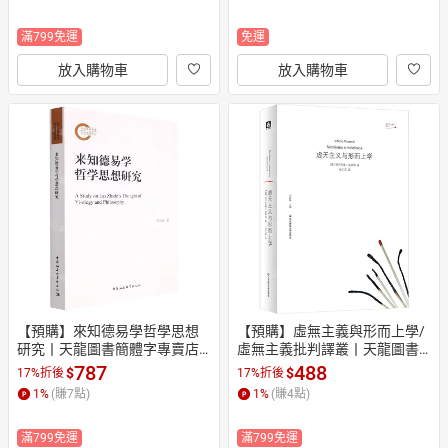
滿799免運
免運
放入購物車
放入購物車
【預購】來知德易學哲學思想
【預購】虛無主義與形而上學/
研究丨天龍圖書簡體字專賣店
虛無主義批判譯叢丨天龍圖書
丨9787522705484 (tl2610)
簡體字專賣店丨978757606634
787
488
$
$
17%折後
17%折後
0 (tl2610)
1
%
(賺
7
點)
1
%
(賺
4
點)
滿799免運
滿799免運