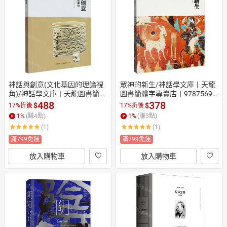
日本購物
電子/紙本書
HOT
神話與創意(文化基因的理論視
眾神的新生/神話學文庫丨天龍
角)/神話學文庫丨天龍圖書簡體
圖書簡體字專賣店丨97875695
字專賣店丨9787569546217 (tl
61173 (tl2607)
488
378
$
$
17%折後
17%折後
2604)
1
%
(賺
4
點)
1
%
(賺
3
點)
(1)
(1)
滿799免運
滿799免運
放入購物車
放入購物車