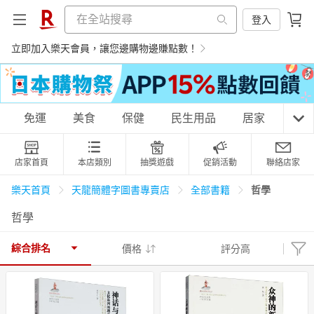
登入
立即加入樂天會員，讓您邊購物邊賺點數！
購物網分類
免運
美食
保健
民生用品
居家
3C
店家首頁
本店類別
抽獎遊戲
促銷活動
聯絡店家
天天免運
美食蛋糕
養生保健
民生用品
哲學
樂天首頁
天龍簡體字圖書專賣店
全部書籍
哲學
居家生活
3C家電
運動休閒
親子玩具
綜合排名
價格
評分高
女裝
男裝
化妝保養
情趣用品