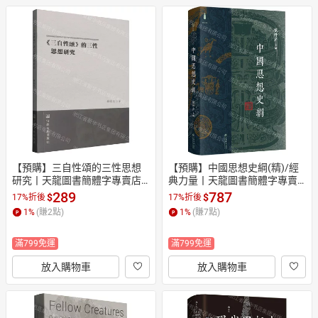
【預購】三自性頌的三性思想
【預購】中國思想史綱(精)/經
研究丨天龍圖書簡體字專賣店
典力量丨天龍圖書簡體字專賣
丨9787518815067 (tl2610)
店丨9787545823158 (tl2610)
289
787
$
$
17%折後
17%折後
1
%
(賺
2
點)
1
%
(賺
7
點)
滿799免運
滿799免運
放入購物車
放入購物車