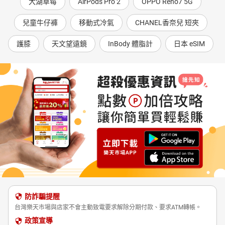
大湖草莓
AirPods Pro 2
OPPO Reno7 5G
兒童牛仔褲
移動式冷氣
CHANEL香奈兒 短夾
護膝
天文望遠鏡
InBody 體脂計
日本 eSIM
防詐騙提醒
台灣樂天市場與店家不會主動致電要求解除分期付款、要求ATM轉帳。
政策宣導