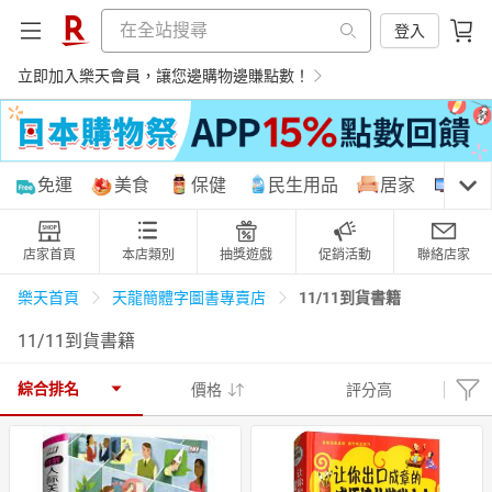
登入
立即加入樂天會員，讓您邊購物邊賺點數！
購物網分類
免運
美食
保健
民生用品
居家
3C
店家首頁
本店類別
抽獎遊戲
促銷活動
聯絡店家
天天免運
美食蛋糕
養生保健
民生用品
11/11到貨書籍
樂天首頁
天龍簡體字圖書專賣店
11/11到貨書籍
居家生活
3C家電
運動休閒
親子玩具
綜合排名
價格
評分高
女裝
男裝
化妝保養
情趣用品