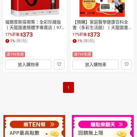
福爾摩斯探案集：全彩珍藏版
【預購】家庭醫學健康百科全
丨天龍圖書簡體字專賣店丨978
書（多彩生活館）丨天龍圖書
7511375971
簡體字專賣店丨978755027578
373
373
$
$
17%折後
17%折後
2
1
%
(賺
3
點)
1
%
(賺
3
點)
滿799免運
滿799免運
放入購物車
放入購物車
1