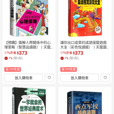
日本購物
電子/紙本書
HOT
【預購】圖解人際關係中的心
讓你出口成章的成語接龍遊戲
理策略（智慧品讀館）丨天龍
大全（彩色悅讀館）丨天龍圖
圖書簡體字專賣店丨97875472
書簡體字專賣店丨9787550292
373
373
$
$
17%折後
17%折後
42346
932
1
%
(賺
3
點)
1
%
(賺
3
點)
滿799免運
滿799免運
放入購物車
放入購物車