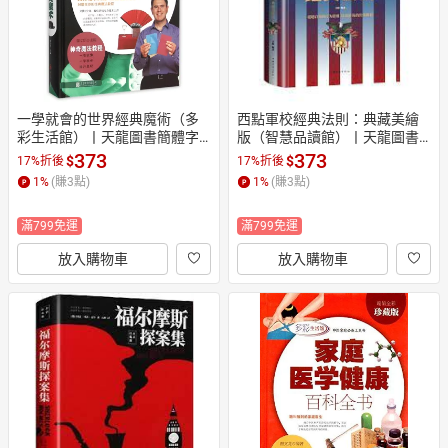
一學就會的世界經典魔術（多
西點軍校經典法則：典藏美繪
彩生活館）丨天龍圖書簡體字
版（智慧品讀館）丨天龍圖書
專賣店丨9787550229686
簡體字專賣店丨978751136699
373
373
$
$
17%折後
17%折後
3
1
%
(賺
3
點)
1
%
(賺
3
點)
滿799免運
滿799免運
放入購物車
放入購物車