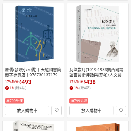
原儒(發現小人儒)丨天龍圖書簡
瓦堡歲月(1919-1933凱西爾論
體字專賣店丨9787301371794
語言藝術神話與技術)/人文藝術
 (tl2608)
經典譯叢丨天龍圖書簡體字專
493
438
$
$
17%折後
17%折後
賣店丨9787100259811 (tl260
1
%
(賺
4
點)
1
%
(賺
4
點)
8)
滿799免運
滿799免運
放入購物車
放入購物車