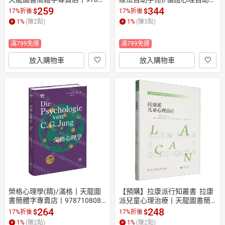
59891150 (tl2608)
列丨天龍圖書簡體字專賣店丨9
259
344
$
$
17%折後
17%折後
787300345086 (tl2608)
1
%
(賺
2
點)
1
%
(賺
3
點)
滿799免運
滿799免運
放入購物車
放入購物車
榮格心理學(精)/滿格丨天龍圖
【預購】拉康派行知叢書  拉康
書簡體字專賣店丨9787108083
派兒童心理治療丨天龍圖書簡
395 (tl2608)
體字專賣店丨9787559893598
264
248
$
$
17%折後
17%折後
 (tl2608)
1
%
(賺
2
點)
1
%
(賺
2
點)