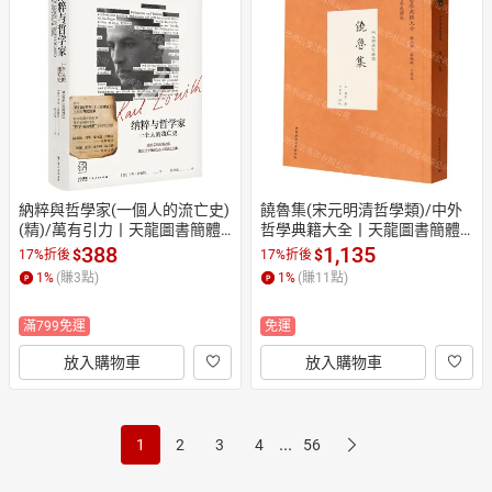
納粹與哲學家(一個人的流亡史)
饒魯集(宋元明清哲學類)/中外
(精)/萬有引力丨天龍圖書簡體
哲學典籍大全丨天龍圖書簡體
字專賣店丨9787218185064 (tl
字專賣店丨9787522746029 (tl
388
1,135
$
$
17%折後
17%折後
2608)
2608)
1
%
(賺
3
點)
1
%
(賺
11
點)
滿799免運
免運
放入購物車
放入購物車
...
1
2
3
4
56