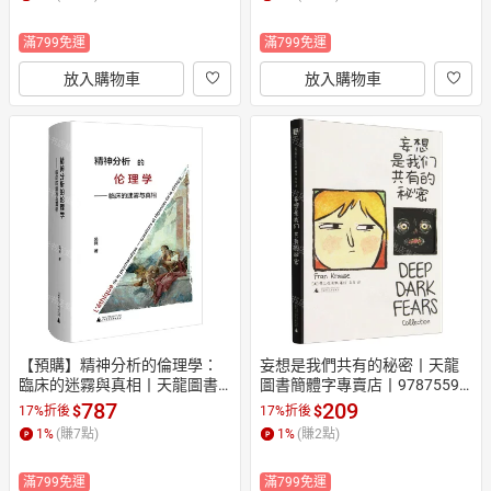
滿799免運
滿799免運
放入購物車
放入購物車
【預購】精神分析的倫理學：
妄想是我們共有的秘密丨天龍
臨床的迷霧與真相丨天龍圖書
圖書簡體字專賣店丨97875598
簡體字專賣店丨978755989461
93611 (tl2608)
787
209
$
$
17%折後
17%折後
8 (tl2608)
1
%
(賺
7
點)
1
%
(賺
2
點)
滿799免運
滿799免運