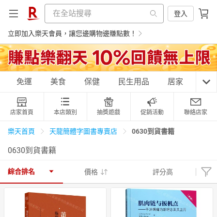
登入
立即加入樂天會員，讓您邊購物邊賺點數！
購物網分類
免運
美食
保健
民生用品
居家
3C
店家首頁
本店類別
抽獎遊戲
促銷活動
聯絡店家
天天免運
美食蛋糕
養生保健
民生用品
0630到貨書籍
樂天首頁
天龍簡體字圖書專賣店
0630到貨書籍
居家生活
3C家電
運動休閒
親子玩具
綜合排名
價格
評分高
女裝
男裝
化妝保養
情趣用品