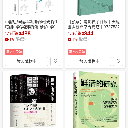
中醫思維從診斷到治療(規範化
【預購】電影做了什麼丨天龍
培訓中醫案例解讀)(精)/中醫從
圖書簡體字專賣店丨97875321
基礎走向臨床叢書丨天龍圖書
89496 (tl2608)
488
344
$
$
17%折後
17%折後
簡體字專賣店丨978757103659
1
%
(賺
4
點)
1
%
(賺
3
點)
1 (tl2608)
滿799免運
滿799免運
放入購物車
放入購物車