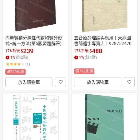
向量微積分線性代數和微分形
五音療愈理論與應用丨天龍圖
式--統一方法(第5版習題解答)丨
書簡體字專賣店丨9787524700
天龍圖書簡體字專賣店丨97875
944 (tl2608)
239
488
$
$
17%折後
17%折後
76712230 (tl2608)
1
%
(賺
2
點)
1
%
(賺
4
點)
(1)
滿799免運
滿799免運
放入購物車
放入購物車