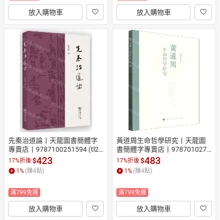
放入購物車
放入購物車
先秦治道論丨天龍圖書簡體字
黃道周生命哲學研究丨天龍圖
專賣店丨9787100251594 (tl26
書簡體字專賣店丨9787010274
08)
140 (tl2608)
423
483
$
$
17%折後
17%折後
1
%
(賺
4
點)
1
%
(賺
4
點)
滿799免運
滿799免運
放入購物車
放入購物車