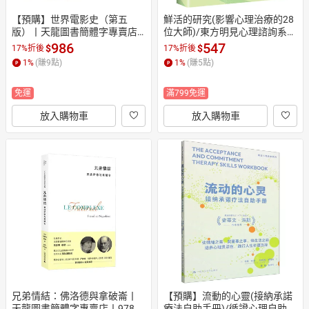
【預購】世界電影史（第五
鮮活的研究(影響心理治療的28
版）丨天龍圖書簡體字專賣店
位大師)/東方明見心理諮詢系列
丨9787559888297 (tl2608)
丨天龍圖書簡體字專賣店丨978
986
547
$
$
17%折後
17%折後
7300333595 (tl2608)
1
%
(賺
9
點)
1
%
(賺
5
點)
免運
滿799免運
放入購物車
放入購物車
兄弟情結：佛洛德與拿破崙丨
【預購】流動的心靈(接納承諾
天龍圖書簡體字專賣店丨97875
療法自助手冊)/循證心理自助系