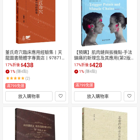
日本購物
電子/紙本書
HOT
董氏奇穴臨床應用經驗集丨天
【預購】肌肉鏈與扳機點-手法
龍圖書簡體字專賣店丨978711
鎮痛的新理念及其應用(第2版)
7372572 (tl2608)
(精)丨天龍圖書簡體字專賣店丨
438
428
$
$
17%折後
17%折後
9787572301346 (tl2608_山東
1
%
(賺
4
點)
1
%
(賺
4
點)
書展)
(2)
滿799免運
滿799免運
放入購物車
放入購物車