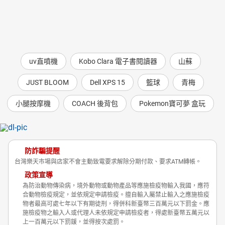
uv直噴機
Kobo Clara 電子書閱讀器
山蘇
JUST BLOOM
Dell XPS 15
籃球
青梅
小腿按摩機
COACH 後背包
Pokemon寶可夢 盒玩
防詐騙提醒
台灣樂天市場與店家不會主動致電要求解除分期付款、要求ATM轉帳。
政策宣導
為防治動物傳染病，境外動物或動物產品等應施檢疫物輸入我國，應符
合動物檢疫規定，並依規定申請檢疫。擅自輸入屬禁止輸入之應施檢疫
物者最高可處七年以下有期徒刑，得併科新臺幣三百萬元以下罰金。應
施檢疫物之輸入人或代理人未依規定申請檢疫者，得處新臺幣五萬元以
上一百萬元以下罰鍰，並得按次處罰。