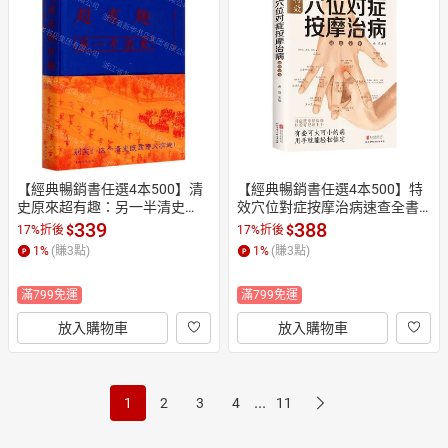
【經典暢銷書任選4本500】清
【經典暢銷書任選4本500】特
史原來超有趣：另一半清史
效穴位對症按摩治病速查全書
（附加碼02）丨天龍圖書簡體
（附加碼02）-ZH丨天龍圖書簡
339
388
$
$
17%折後
17%折後
字專賣店丨978751134609401
體字專賣店丨9787550225541
1
%
(賺
3
點)
1
%
(賺
3
點)
 (tl2605_中智)
02 (tl2605_中智)
滿799免運
滿799免運
放入購物車
放入購物車
...
1
2
3
4
11