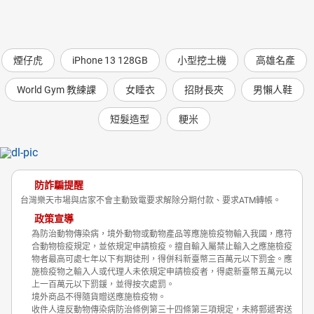
煙仔虎
iPhone 13 128GB
小型挖土機
高雄名產
World Gym 教練課
女睡衣
招財長夾
男懶人鞋
短髮造型
粳米
防詐騙提醒
台灣樂天市場與店家不會主動致電要求解除分期付款、要求ATM轉帳。
政策宣導
為防治動物傳染病，境外動物或動物產品等應施檢疫物輸入我國，應符
合動物檢疫規定，並依規定申請檢疫。擅自輸入屬禁止輸入之應施檢疫
物者最高可處七年以下有期徒刑，得併科新臺幣三百萬元以下罰金。應
施檢疫物之輸入人或代理人未依規定申請檢疫者，得處新臺幣五萬元以
上一百萬元以下罰鍰，並得按次處罰。
境外商品不得隨貨贈送應施檢疫物。
收件人違反動物傳染病防治條例第三十四條第三項規定，未將郵遞寄送