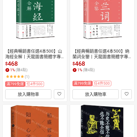
日本購物
電子/紙本書
HOT
【經典暢銷書任選4本500】山
【經典暢銷書任選4本500】納
海經全解丨天龍圖書簡體字專
蘭詞全鑒丨天龍圖書簡體字專
賣店丨978755024545701 (tl26
賣店丨9787550245426 (tl2602
468
468
$
$
02_中智)
_中智)
1
%
(賺
4
點)
1
%
(賺
4
點)
(1)
滿799免運
任4件500
滿799免運
任4件500
放入購物車
放入購物車