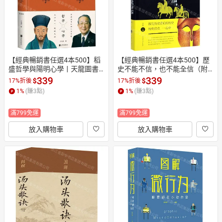
【經典暢銷書任選4本500】稻
【經典暢銷書任選4本500】歷
盛哲學與陽明心學丨天龍圖書
史不能不信，也不能全信（附
簡體字專賣店丨978755962924
加碼01）丨天龍圖書簡體字專
339
339
$
$
17%折後
17%折後
1 (tl2605_中智)
賣店丨978751134954501 (tl26
1
%
(賺
3
點)
1
%
(賺
3
點)
05_中智)
滿799免運
滿799免運
放入購物車
放入購物車