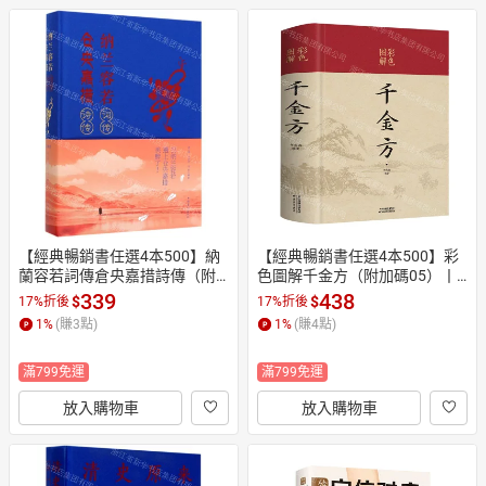
【經典暢銷書任選4本500】納
【經典暢銷書任選4本500】彩
蘭容若詞傳倉央嘉措詩傳（附
色圖解千金方（附加碼05）丨
加碼02）丨天龍圖書簡體字專
天龍圖書簡體字專賣店丨97875
339
438
$
$
17%折後
17%折後
賣店丨978751133997301 (tl26
3088699102 (tl2605_中智)
1
%
(賺
3
點)
1
%
(賺
4
點)
05_中智)
滿799免運
滿799免運
放入購物車
放入購物車