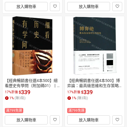
放入購物車
放入購物車
【經典暢銷書任選4本500】細
【經典暢銷書任選4本500】博
看歷史有學問（附加碼01）丨
弈論：最高級思維和生存策略
天龍圖書簡體字專賣店丨97875
（附碼01）丨天龍圖書簡體字
339
339
$
$
17%折後
17%折後
1134960601 (tl2605_中智)
專賣店丨978755025227101 (tl
1
%
(賺
3
點)
1
%
(賺
3
點)
2605_中智)
滿799免運
滿799免運
放入購物車
放入購物車