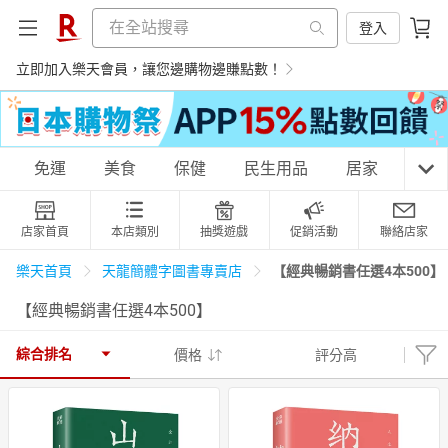
登入
立即加入樂天會員，讓您邊購物邊賺點數！
購物網分類
免運
美食
保健
民生用品
居家
3C
店家首頁
本店類別
抽獎遊戲
促銷活動
聯絡店家
天天免運
美食蛋糕
養生保健
民生用品
【經典暢銷書任選4本500】
樂天首頁
天龍簡體字圖書專賣店
【經典暢銷書任選4本500】
居家生活
3C家電
運動休閒
親子玩具
綜合排名
價格
評分高
女裝
男裝
化妝保養
情趣用品