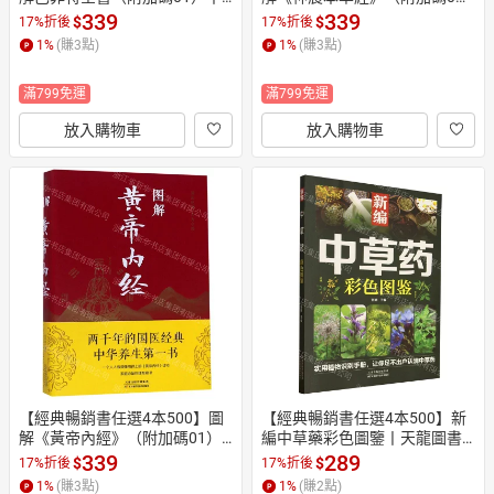
天龍圖書簡體字專賣店丨97875
1）丨天龍圖書簡體字專賣店丨
339
339
$
$
17%折後
17%折後
1136845401 (tl2605_中智)
978755763583101 (tl2605_中
1
%
(賺
3
點)
1
%
(賺
3
點)
智)
滿799免運
滿799免運
放入購物車
放入購物車
【經典暢銷書任選4本500】圖
【經典暢銷書任選4本500】新
解《黃帝內經》（附加碼01）
編中草藥彩色圖鑒丨天龍圖書
丨天龍圖書簡體字專賣店丨978
簡體字專賣店丨978757422863
339
289
$
$
17%折後
17%折後
755762979301 (tl2605_中智)
4 (tl2605_中智)
1
%
(賺
3
點)
1
%
(賺
2
點)