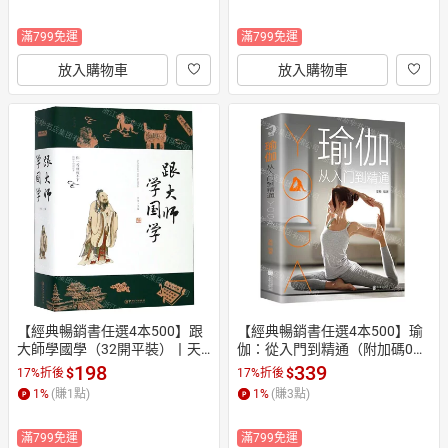
滿799免運
滿799免運
放入購物車
放入購物車
【經典暢銷書任選4本500】跟
【經典暢銷書任選4本500】瑜
大師學國學（32開平裝）丨天
伽：從入門到精通（附加碼0
龍圖書簡體字專賣店丨978754
1）丨天龍圖書簡體字專賣店丨
198
339
$
$
17%折後
17%折後
8065937 (tl2605_中智)
9787550221062 (tl2605_中智)
1
%
(賺
1
點)
1
%
(賺
3
點)
滿799免運
滿799免運