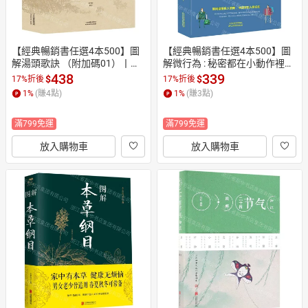
【經典暢銷書任選4本500】圖
【經典暢銷書任選4本500】圖
解湯頭歌訣 （附加碼01）丨天
解微行為 : 秘密都在小動作裡
龍圖書簡體字專賣店丨978753
（附加碼01）丨天龍圖書簡體
438
339
$
$
17%折後
17%折後
088721901 (tl2605_中智)
字專賣店丨9787557648299 (tl
1
%
(賺
4
點)
1
%
(賺
3
點)
2605_中智)
滿799免運
滿799免運
放入購物車
放入購物車