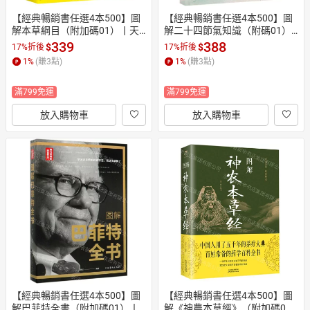
【經典暢銷書任選4本500】圖
【經典暢銷書任選4本500】圖
解本草綱目（附加碼01）丨天
解二十四節氣知識（附碼01）
龍圖書簡體字專賣店丨978755
丨天龍圖書簡體字專賣店丨978
339
388
$
$
17%折後
17%折後
028211701 (tl2605_中智)
755027136401 (tl2605_中智)
1
%
(賺
3
點)
1
%
(賺
3
點)
滿799免運
滿799免運
放入購物車
放入購物車
【經典暢銷書任選4本500】圖
【經典暢銷書任選4本500】圖
解巴菲特全書（附加碼01）丨
解《神農本草經》（附加碼0