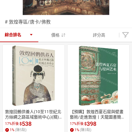
日本購物
電子/紙本書
# 敦煌專區/唐卡/佛教
HOT
綜合排名
價格
評分高
敦煌回鶻供養人(10至11世紀北
【預購】敦煌西夏石窟與壁畫
方絲綢之路區域藝術中心)(精)
藝術/走進敦煌丨天龍圖書簡體
丨天龍圖書簡體字專賣店丨978
字專賣店丨9787220140952 (tl
538
398
$
$
17%折後
17%折後
7554176412 (tl2609)
2610)
1
%
(賺
5
點)
1
%
(賺
3
點)