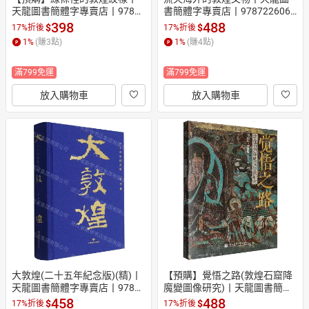
天龍圖書簡體字專賣店丨97871
書簡體字專賣店丨9787226060
15668912 (tl2610)
711 (tl2607)
398
488
$
$
17%折後
17%折後
1
%
(賺
3
點)
1
%
(賺
4
點)
滿799免運
滿799免運
放入購物車
放入購物車
大敦煌(二十五年紀念版)(精)丨
【預購】覺悟之路(敦煌石窟降
天龍圖書簡體字專賣店丨97875
魔變圖像研究)丨天龍圖書簡體
42364203 (tl2607)
字專賣店丨9787569565300 (tl
458
488
$
$
17%折後
17%折後