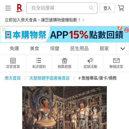
登入
立即加入樂天會員，讓您邊購物邊賺點數！
購物網分類
免運
美食
保健
民生用品
居家
3C
店家首頁
本店類別
抽獎遊戲
促銷活動
聯絡店家
天天免運
美食蛋糕
養生保健
民生用品
# 敦煌專區/唐卡/佛教
樂天首頁
天龍簡體字圖書專賣店
居家生活
3C家電
運動休閒
親子玩具
女裝
男裝
化妝保養
情趣用品