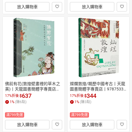
放入購物車
放入購物車
佛前有花(敦煌壁畫裡的草木之
燦爛敦煌/親歷中國考古丨天龍
美)丨天龍圖書簡體字專賣店丨
圖書簡體字專賣店丨97875339
9787552708240 (tl2609)
82584 (tl2609)
637
344
$
$
17%折後
17%折後
1
%
(賺
6
點)
1
%
(賺
3
點)
滿799免運
滿799免運
放入購物車
放入購物車