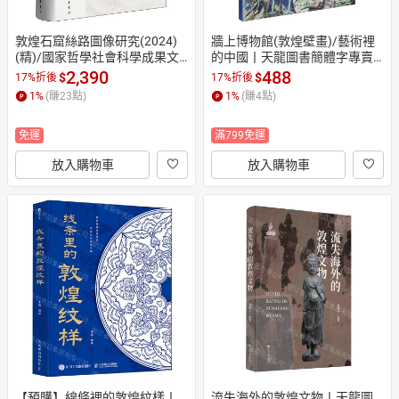
敦煌石窟絲路圖像研究(2024)
牆上博物館(敦煌壁畫)/藝術裡
(精)/國家哲學社會科學成果文
的中國丨天龍圖書簡體字專賣
庫丨天龍圖書簡體字專賣店丨9
店丨9787540169725 (tl2607)
2,390
488
$
$
17%折後
17%折後
787101171648 (tl2607)
1
%
(賺
23
點)
1
%
(賺
4
點)
免運
滿799免運
放入購物車
放入購物車
【預購】線條裡的敦煌紋樣丨
流失海外的敦煌文物丨天龍圖