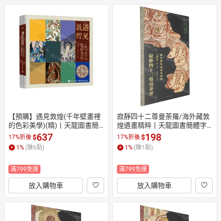
【預購】遇見敦煌(千年壁畫裡
寂靜四十二尊曼荼羅/海外藏敦
的色彩美學)(精)丨天龍圖書簡
煌遺畫精粹丨天龍圖書簡體字
體字專賣店丨9787121502002
專賣店丨9787501385317 (tl26
637
198
$
$
17%折後
17%折後
 (tl2610)
09)
1
%
(賺
6
點)
1
%
(賺
1
點)
滿799免運
滿799免運
放入購物車
放入購物車