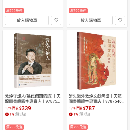
滿799免運
滿799免運
放入購物車
放入購物車
敦煌守護人(孫儒僴回憶錄)丨天
流失海外敦煌文獻解讀丨天龍
龍圖書簡體字專賣店丨978754
圖書簡體字專賣店丨97875468
9030590 (tl2609)
27674 (tl2609)
339
787
$
$
17%折後
17%折後
1
%
(賺
3
點)
1
%
(賺
7
點)
滿799免運
滿799免運