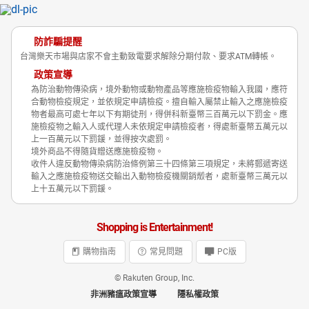
防詐騙提醒
台灣樂天市場與店家不會主動致電要求解除分期付款、要求ATM轉帳。
政策宣導
為防治動物傳染病，境外動物或動物產品等應施檢疫物輸入我國，應符
合動物檢疫規定，並依規定申請檢疫。擅自輸入屬禁止輸入之應施檢疫
物者最高可處七年以下有期徒刑，得併科新臺幣三百萬元以下罰金。應
施檢疫物之輸入人或代理人未依規定申請檢疫者，得處新臺幣五萬元以
上一百萬元以下罰鍰，並得按次處罰。
境外商品不得隨貨贈送應施檢疫物。
收件人違反動物傳染病防治條例第三十四條第三項規定，未將郵遞寄送
輸入之應施檢疫物送交輸出入動物檢疫機關銷燬者，處新臺幣三萬元以
上十五萬元以下罰鍰。
Shopping is Entertainment!
購物指南
常見問題
PC版
© Rakuten Group, Inc.
非洲豬瘟政策宣導
隱私權政策