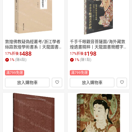
敦煌佛教疑偽經叢考/浙江學者
千手千眼觀音菩薩圖/海外藏敦
絲路敦煌學術書系丨天龍圖書
煌遺畫精粹丨天龍圖書簡體字
簡體字專賣店丨978730824853
專賣店丨9787501385294 (tl26
488
198
$
$
17%折後
17%折後
2 (tl2608)
09)
1
%
(賺
4
點)
1
%
(賺
1
點)
滿799免運
滿799免運
放入購物車
放入購物車