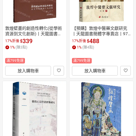
敦煌壁畫的創造性轉化(從學術
【預購】敦煌中醫藥文獻研究
資源到文化創新)丨天龍圖書簡
丨天龍圖書簡體字專賣店丨978
體字專賣店丨9787547454862
7555425991 (tl2610)
339
488
$
$
17%折後
17%折後
 (tl2608)
1
%
(賺
3
點)
1
%
(賺
4
點)
滿799免運
滿799免運
放入購物車
放入購物車