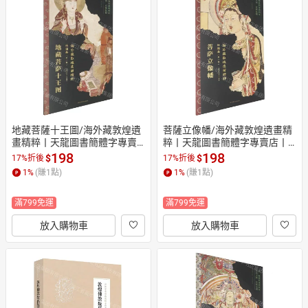
地藏菩薩十王圖/海外藏敦煌遺
菩薩立像幡/海外藏敦煌遺畫精
畫精粹丨天龍圖書簡體字專賣
粹丨天龍圖書簡體字專賣店丨9
店丨9787501385331 (tl2609)
787501385324 (tl2609)
198
198
$
$
17%折後
17%折後
1
%
(賺
1
點)
1
%
(賺
1
點)
滿799免運
滿799免運
放入購物車
放入購物車