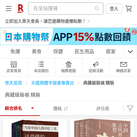
登入
立即加入樂天會員，讓您邊購物邊賺點數！
購物網分類
免運
美食
保健
民生用品
居家
3C
店家首頁
本店類別
抽獎遊戲
促銷活動
聯絡店家
天天免運
美食蛋糕
養生保健
民生用品
典藏級裝禎 精裝
樂天首頁
天龍簡體字圖書專賣店
典藏級裝禎 精裝
居家生活
3C家電
運動休閒
親子玩具
綜合排名
價格
評分高
女裝
男裝
化妝保養
情趣用品