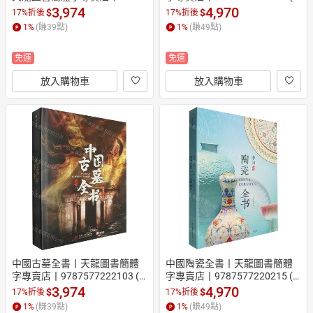
77216751 (tl2602_漢墨)
2608_漢墨)
3,974
4,970
$
$
17%折後
17%折後
1
%
(賺
39
點)
1
%
(賺
49
點)
免運
免運
放入購物車
放入購物車
中國古墓全書丨天龍圖書簡體
中國陶瓷全書丨天龍圖書簡體
字專賣店丨9787577222103 (tl
字專賣店丨9787577220215 (tl
2608_漢墨)
2602_漢墨)
3,974
4,970
$
$
17%折後
17%折後
1
%
(賺
39
點)
1
%
(賺
49
點)