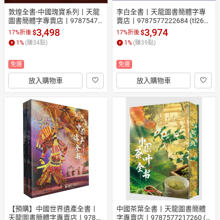
敦煌全書-中國瑰寶系列丨天龍
李白全書丨天龍圖書簡體字專
圖書簡體字專賣店丨97875473
賣店丨9787577222684 (tl2602
27036
_漢墨)
3,498
3,974
$
$
17%折後
17%折後
1
%
(賺
34
點)
1
%
(賺
39
點)
免運
免運
放入購物車
放入購物車
【預購】中國世界遺產全書丨
中國茶葉全書丨天龍圖書簡體
天龍圖書簡體字專賣店丨97875
字專賣店丨9787577217260 (tl