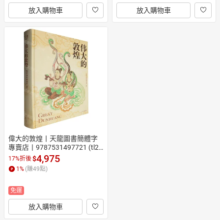
放入購物車
放入購物車
偉大的敦煌丨天龍圖書簡體字
專賣店丨9787531497721 (tl25
22)
4,975
$
17%折後
1
%
(賺
49
點)
免運
放入購物車