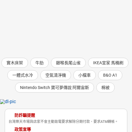
實木床架
牛肋
銀喉長尾山雀
IKEA宜家 馬桶刷
一體式水冷
空氣清淨機
小檔車
B&O A1
Nintendo Switch 寶可夢傳說 阿爾宙斯
棉被
防詐騙提醒
台灣樂天市場與店家不會主動致電要求解除分期付款、要求ATM轉帳。
政策宣導