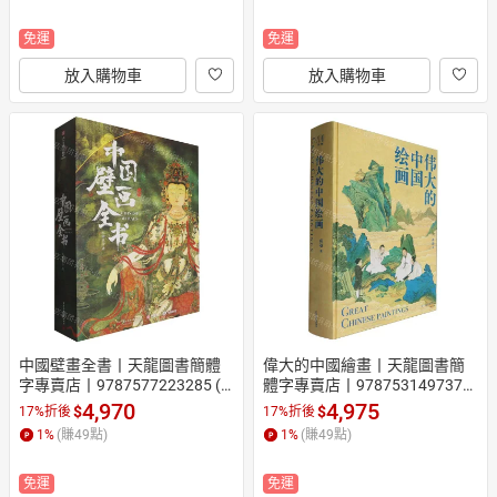
免運
免運
放入購物車
放入購物車
中國壁畫全書丨天龍圖書簡體
偉大的中國繪畫丨天龍圖書簡
字專賣店丨9787577223285 (tl
體字專賣店丨9787531497370
2608_漢墨)
 (tl2522)
4,970
4,975
$
$
17%折後
17%折後
1
%
(賺
49
點)
1
%
(賺
49
點)
免運
免運