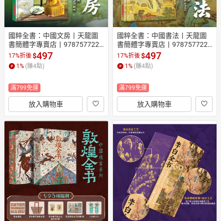
國粹全書：中國文房丨天龍圖
國粹全書：中國書法丨天龍圖
書簡體字專賣店丨9787577226
書簡體字專賣店丨9787577226
415 (tl2608_漢墨)
453 (tl2608_漢墨)
497
497
$
$
17%折後
17%折後
1
%
(賺
4
點)
1
%
(賺
4
點)
滿799免運
滿799免運
放入購物車
放入購物車