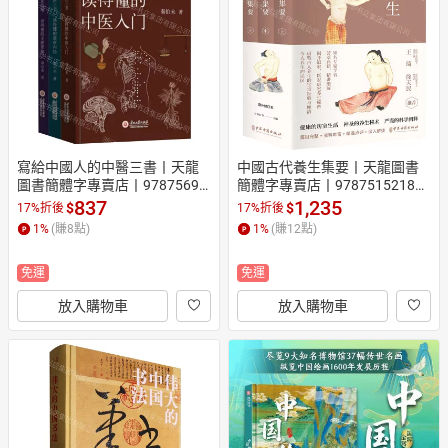
日本購物
電子/紙本書
HOT
寫給中國人的中醫三書丨天龍
中國古代養生集要丨天龍圖書
圖書簡體字專賣店丨97875691
簡體字專賣店丨978751521845
08903 (tl2608_漢墨)
8 (tl2608_漢墨)
837
1,235
$
$
17%折後
17%折後
1
%
(賺
8
點)
1
%
(賺
12
點)
免運
免運
放入購物車
放入購物車