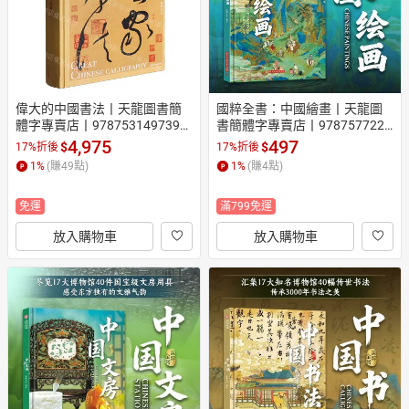
偉大的中國書法丨天龍圖書簡
國粹全書：中國繪畫丨天龍圖
體字專賣店丨9787531497394
書簡體字專賣店丨9787577226
 (tl2608_漢墨)
408 (tl2608_漢墨)
4,975
497
$
$
17%折後
17%折後
1
%
(賺
49
點)
1
%
(賺
4
點)
免運
滿799免運
放入購物車
放入購物車