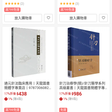
(2)
(3)
滿799免運
滿799免運
放入購物車
放入購物車
通元針法臨床應用丨天龍圖書
針刀治療學(精)/針刀醫學系列
簡體字專賣店丨978730608282
高級叢書丨天龍圖書簡體字專
4 (tl2607)
賣店丨9787521440591 (tl260
438
986
$
$
17%折後
17%折後
2)
1
%
(賺
4
點)
1
%
(賺
9
點)
滿799免運
免運