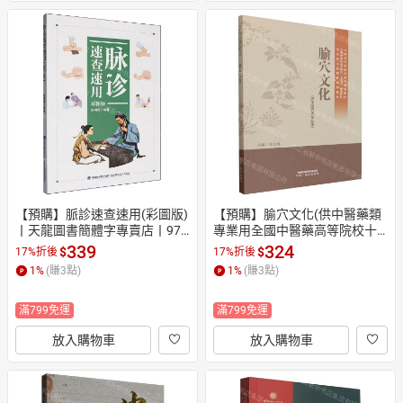
【預購】脈診速查速用(彩圖版)
【預購】腧穴文化(供中醫藥類
丨天龍圖書簡體字專賣店丨978
專業用全國中醫藥高等院校十
7533574765 (tl2610)
五五規劃教材)丨天龍圖書簡體
339
324
$
$
17%折後
17%折後
字專賣店丨9787524706601 (tl
1
%
(賺
3
點)
1
%
(賺
3
點)
2610)
滿799免運
滿799免運
放入購物車
放入購物車