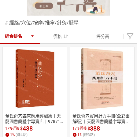
日本購物
電子/紙本書
# 經絡/穴位/按摩/推拿/針灸/脈學
HOT
綜合排名
價格
評分高
董氏奇穴臨床應用經驗集丨天
董氏奇穴實用針方手冊(全彩圖
龍圖書簡體字專賣店丨978711
解版)丨天龍圖書簡體字專賣店
7372572 (tl2608)
丨9787513285735 (tl2604)
438
388
$
$
17%折後
17%折後
1
%
(賺
4
點)
1
%
(賺
3
點)