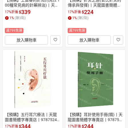
【預購】王富春的針知灼見(2 1
【預購】針灸之道(管氏針灸的
00種常見病的針藥辨治)丨天龍
傳承與發揮)丨天龍圖書簡體字
圖書簡體字專賣店丨97875236
專賣店丨9787523618851 (tl26
339
224
$
$
17%折後
17%折後
12002 (tl2610)
10)
1
%
(賺
3
點)
1
%
(賺
2
點)
滿799免運
滿799免運
放入購物車
放入購物車
【預購】五行耳穴療法丨天龍
【預購】耳針使用手冊(精)丨天
圖書簡體字專賣店丨97875247
龍圖書簡體字專賣店丨978752
03303 (tl2610)
4702320 (tl2610)
344
244
$
$
17%折後
17%折後