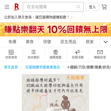
登入
立即加入樂天會員，讓您邊購物邊賺點數！
購物網分類
免運
美食
保健
民生用品
居家
3C
店家首頁
本店類別
抽獎遊戲
促銷活動
聯絡店家
天天免運
美食蛋糕
養生保健
民生用品
# 經絡/穴位/按摩/推拿/針灸
樂天首頁
天龍簡體字圖書專賣店
居家生活
3C家電
運動休閒
親子玩具
女裝
男裝
化妝保養
情趣用品