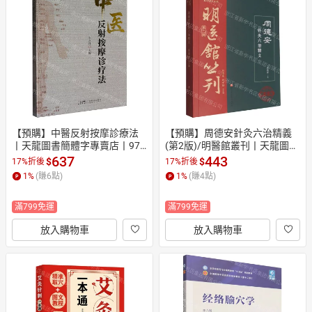
【預購】中醫反射按摩診療法
【預購】周德安針灸六治精義
丨天龍圖書簡體字專賣店丨978
(第2版)/明醫館叢刊丨天龍圖書
7535986092 (tl2610)
簡體字專賣店丨978757145054
637
443
$
$
17%折後
17%折後
0 (tl2610)
1
%
(賺
6
點)
1
%
(賺
4
點)
滿799免運
滿799免運
放入購物車
放入購物車