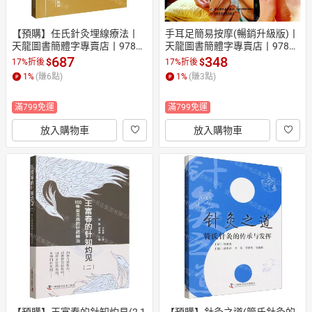
【預購】任氏針灸埋線療法丨
手耳足簡易按摩(暢銷升級版)丨
天龍圖書簡體字專賣店丨97875
天龍圖書簡體字專賣店丨97875
15224152 (tl2610)
01997930 (tl2609)
687
348
$
$
17%折後
17%折後
1
%
(賺
6
點)
1
%
(賺
3
點)
滿799免運
滿799免運
放入購物車
放入購物車