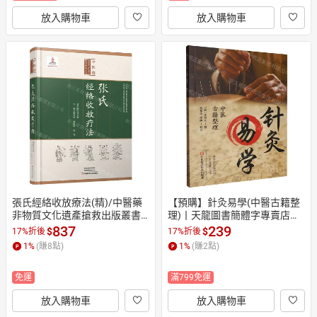
放入購物車
放入購物車
張氏經絡收放療法(精)/中醫藥
【預購】針灸易學(中醫古籍整
非物質文化遺產搶救出版叢書
理)丨天龍圖書簡體字專賣店丨
丨天龍圖書簡體字專賣店丨978
9787572521027 (tl2610)
837
239
$
$
17%折後
17%折後
7572519178 (tl2604)
1
%
(賺
8
點)
1
%
(賺
2
點)
免運
滿799免運
放入購物車
放入購物車