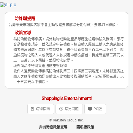
防詐騙提醒
台灣樂天市場與店家不會主動致電要求解除分期付款、要求ATM轉帳。
政策宣導
為防治動物傳染病，境外動物或動物產品等應施檢疫物輸入我國，應符
合動物檢疫規定，並依規定申請檢疫。擅自輸入屬禁止輸入之應施檢疫
物者最高可處七年以下有期徒刑，得併科新臺幣三百萬元以下罰金。應
施檢疫物之輸入人或代理人未依規定申請檢疫者，得處新臺幣五萬元以
上一百萬元以下罰鍰，並得按次處罰。
境外商品不得隨貨贈送應施檢疫物。
收件人違反動物傳染病防治條例第三十四條第三項規定，未將郵遞寄送
輸入之應施檢疫物送交輸出入動物檢疫機關銷燬者，處新臺幣三萬元以
上十五萬元以下罰鍰。
Shopping is Entertainment!
購物指南
常見問題
PC版
© Rakuten Group, Inc.
非洲豬瘟政策宣導
隱私權政策