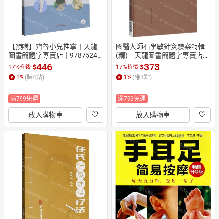
【預購】齊魯小兒推拿丨天龍
國醫大師石學敏針灸驗案特輯
圖書簡體字專賣店丨97875247
(精)丨天龍圖書簡體字專賣店丨
04423 (tl2610)
9787506797993 (tl2609)
446
373
$
$
17%折後
17%折後
1
%
(賺
4
點)
1
%
(賺
3
點)
滿799免運
滿799免運
放入購物車
放入購物車