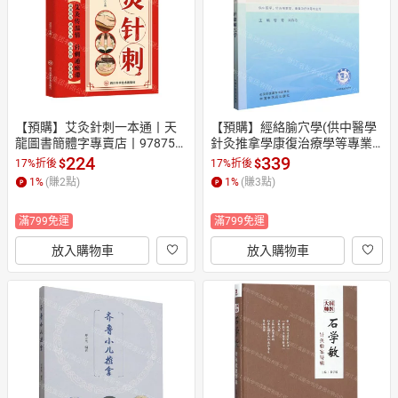
【預購】艾灸針刺一本通丨天
【預購】經絡腧穴學(供中醫學
龍圖書簡體字專賣店丨978757
針灸推拿學康復治療學等專業
2720963 (tl2610)
用第6版全國中醫藥行業高等教
224
339
$
$
17%折後
17%折後
育十五五規劃教材)丨天龍圖書
1
%
(賺
2
點)
1
%
(賺
3
點)
簡體字專賣店丨978752470517
8 (tl2610)
滿799免運
滿799免運
放入購物車
放入購物車