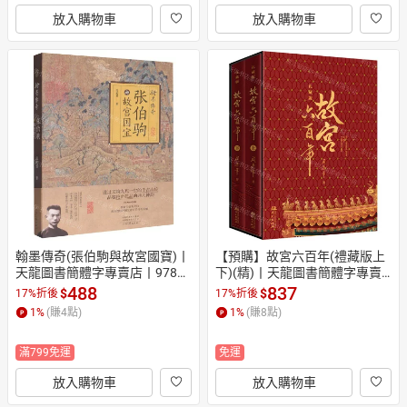
放入購物車
放入購物車
翰墨傳奇(張伯駒與故宮國寶)丨
【預購】故宮六百年(禮藏版上
天龍圖書簡體字專賣店丨97875
下)(精)丨天龍圖書簡體字專賣
55914471 (tl2604)
店丨9787507562750 (tl2605)
488
837
$
$
17%折後
17%折後
1
%
(賺
4
點)
1
%
(賺
8
點)
滿799免運
免運
放入購物車
放入購物車