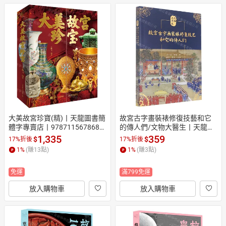
大美故宮珍寶(精)丨天龍圖書簡
故宮古字畫裝裱修復技藝和它
體字專賣店丨9787115678683
的傳人們/文物大醫生丨天龍圖
 (tl2605)
書簡體字專賣店丨9787559204
1,335
359
$
$
17%折後
17%折後
936 (tl2609)
1
%
(賺
13
點)
1
%
(賺
3
點)
免運
滿799免運
放入購物車
放入購物車