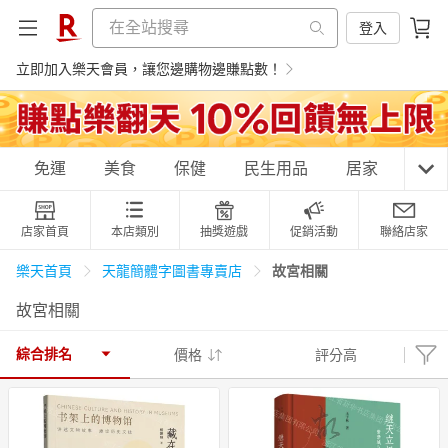
登入
立即加入樂天會員，讓您邊購物邊賺點數！
購物網分類
免運
美食
保健
民生用品
居家
3C
店家首頁
本店類別
抽獎遊戲
促銷活動
聯絡店家
天天免運
美食蛋糕
養生保健
民生用品
故宮相關
樂天首頁
天龍簡體字圖書專賣店
故宮相關
居家生活
3C家電
運動休閒
親子玩具
綜合排名
價格
評分高
女裝
男裝
化妝保養
情趣用品