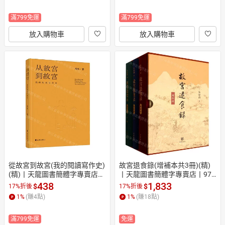
滿799免運
滿799免運
放入購物車
放入購物車
從故宮到故宮(我的閱讀寫作史)
故宮退食錄(增補本共3冊)(精)
(精)丨天龍圖書簡體字專賣店丨
丨天龍圖書簡體字專賣店丨978
9787545172386 (tl2602)
7101173666 (tl2602)
438
1,833
$
$
17%折後
17%折後
1
%
(賺
4
點)
1
%
(賺
18
點)
滿799免運
免運