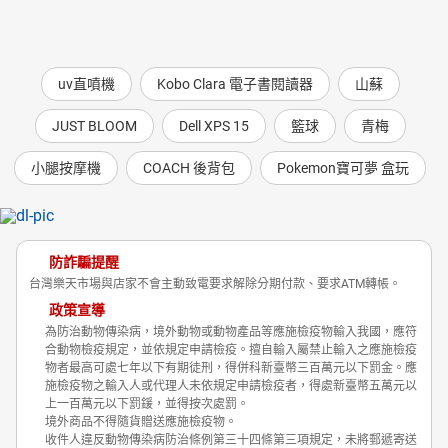
uv直噴機
Kobo Clara 電子書閱讀器
山蘇
JUST BLOOM
Dell XPS 15
籃球
青梅
小腿按摩機
COACH 後背包
Pokemon寶可夢 盒玩
防詐騙提醒
台灣樂天市場與店家不會主動致電要求解除分期付款、要求ATM轉帳。
政策宣導
為防治動物傳染病，境外動物或動物產品等應施檢疫物輸入我國，應符
合動物檢疫規定，並依規定申請檢疫。擅自輸入屬禁止輸入之應施檢疫
物者最高可處七年以下有期徒刑，得併科新臺幣三百萬元以下罰金。應
施檢疫物之輸入人或代理人未依規定申請檢疫者，得處新臺幣五萬元以
上一百萬元以下罰鍰，並得按次處罰。
境外商品不得隨貨贈送應施檢疫物。
收件人違反動物傳染病防治條例第三十四條第三項規定，未將郵遞寄送