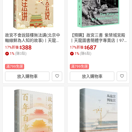
故宮不會說鼓樓無法講(北京中
【預購】故宮三書  紫禁城宮殿
軸線鮮為人知的故事)丨天龍圖
丨天龍圖書簡體字專賣店丨978
書簡體字專賣店丨9787545589
7559843098 (tl2608)
388
687
$
$
17%折後
17%折後
610 (tl2608)
1
%
(賺
3
點)
1
%
(賺
6
點)
滿799免運
滿799免運
放入購物車
放入購物車