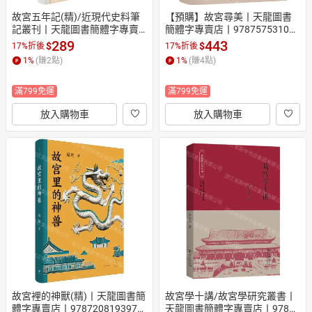
故宮五年記(精)/近現代史料筆
【預購】故宮尋美丨天龍圖書
記叢刊丨天龍圖書簡體字專賣
簡體字專賣店丨978757531049
店丨9787545825459 (tl2606)
9 (tl2610)
289
443
$
$
17%折後
17%折後
1
%
(賺
2
點)
1
%
(賺
4
點)
滿799免運
滿799免運
放入購物車
放入購物車
故宮裡的神獸(精)丨天龍圖書簡
故宮學十講/故宮學研究叢書丨
體字專賣店丨9787208193970
天龍圖書簡體字專賣店丨97871