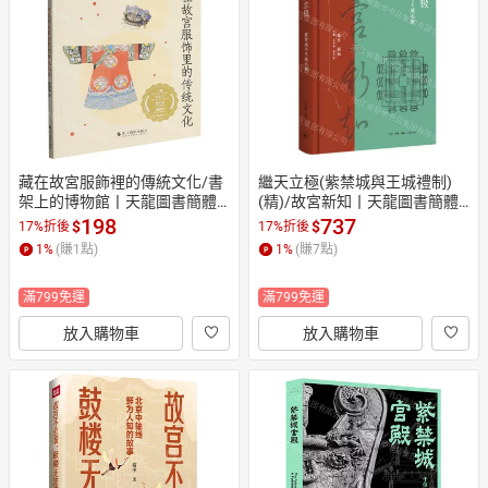
日本購物
電子/紙本書
HOT
藏在故宮服飾裡的傳統文化/書
繼天立極(紫禁城與王城禮制)
架上的博物館丨天龍圖書簡體
(精)/故宮新知丨天龍圖書簡體
字專賣店丨9787551457293 (tl
字專賣店丨9787108081353 (tl
198
737
$
$
17%折後
17%折後
2609)
2609)
1
%
(賺
1
點)
1
%
(賺
7
點)
滿799免運
滿799免運
放入購物車
放入購物車