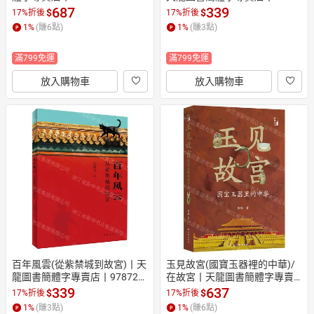
 (tl2605)
00253352 (tl2605)
687
339
$
$
17%折後
17%折後
1
%
(賺
6
點)
1
%
(賺
3
點)
滿799免運
滿799免運
放入購物車
放入購物車
百年風雲(從紫禁城到故宮)丨天
玉見故宮(國寶玉器裡的中華)/
龍圖書簡體字專賣店丨978721
在故宮丨天龍圖書簡體字專賣
5138995 (tl2604)
店丨9787575302784 (tl2608)
339
637
$
$
17%折後
17%折後
1
%
(賺
3
點)
1
%
(賺
6
點)