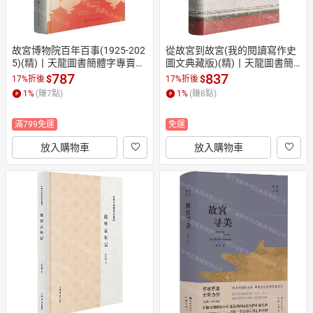
故宮博物院百年百事(1925-202
從故宮到故宮(我的閱讀寫作史
5)(精)丨天龍圖書簡體字專賣店
圖文典藏版)(精)丨天龍圖書簡
丨9787520224932 (tl2607)
體字專賣店丨9787545172218
787
837
$
$
17%折後
17%折後
 (tl2609)
1
%
(賺
7
點)
1
%
(賺
8
點)
滿799免運
免運
放入購物車
放入購物車