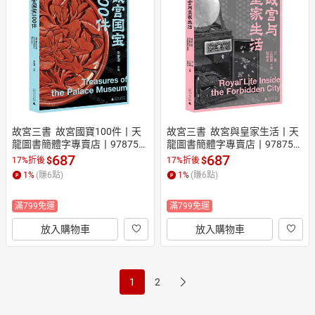
故宮三書  故宮國寶100件丨天
故宮三書  故宮與皇家生活丨天
龍圖書簡體字專賣店丨978755
龍圖書簡體字專賣店丨978755
9842572 (tl2522)
9843166 (tl2522)
687
687
$
$
17%折後
17%折後
1
%
(賺
6
點)
1
%
(賺
6
點)
滿799免運
滿799免運
放入購物車
放入購物車
1
2