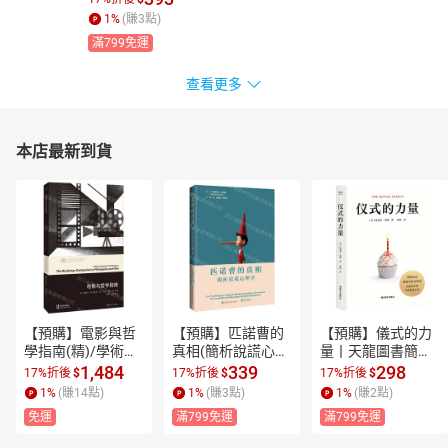
1
%
(賺
3
點)
滿799免運
查看更多
本店最新到貨
【預購】電影與哲
【預購】匹諾曹的
【預購】儀式的力
學指南(精)/學術研
真相(簡析說謊心理
量丨天龍圖書簡體
究指南系列/當代學
學)(精)丨天龍圖書
字專賣店丨978751
1,484
339
298
17%折後
$
17%折後
$
17%折後
$
術棱鏡譯叢丨天龍
簡體字專賣店丨97
2521117 (tl2610)
1
%
(賺
14
點)
1
%
(賺
3
點)
1
%
(賺
2
點)
圖書簡體字專賣店
87547874493 (tl26
免運
滿799免運
滿799免運
丨9787305287404 
10)
(tl2610)