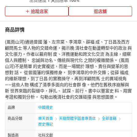
出貨速度
1 天
回應率
100%
追蹤店家
逛店舖
商品詳情
(風雨山河)通過曾國 藩、左宗棠、李鴻章、薛福 成、丁日昌及西方
顧問馬士 等人物的交錯命運，揭示晚 清社會在動盪轉型中的政治 與
文化張力。作者以幕府制 度、洋務運動和跨文化交流 為主線，細察
個人與體制、 忠誠與功名、傳統與現代化 之間的複雜關係。 (風雨
山河)不是簡單 的史實複述，而是一場關於 理想、責任與變革的思
想對 話。 從曾國藩的慎獨修身， 到李鴻章的中外交鋒；從薛 福成
的維新理想，到丁日昌 的實務操守，再到洋顧問馬 士的異域視角
——這些人物 構成了清季多面向的社會群 像。他們在舊秩序崩解與
新 世界來臨的裂縫中，掙扎、 試探、前行。書中以豐富史 料、翔實
考證和獨到分析， 勾勒出晚清社會的交匯碰撞 與思想圖景。
品牌
中國通史
商品分類
樂天首頁
天龍簡體字圖書專賣店
全部書籍
歷史傳記
製造商
社科文獻