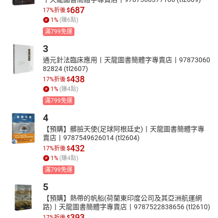
687
17%折後
$
1
%
(賺
6
點)
滿799免運
3
通元針法臨床應用丨天龍圖書簡體字專賣店丨97873060
82824 (tl2607)
438
17%折後
$
1
%
(賺
4
點)
滿799免運
4
【預購】髒臉天使(足球阿根廷史)丨天龍圖書簡體字專
賣店丨9787549626014 (tl2604)
432
17%折後
$
1
%
(賺
4
點)
滿799免運
5
【預購】熱帶的帆船(荷蘭東印度公司及其亞洲航運網
路)丨天龍圖書簡體字專賣店丨9787522838656 (tl2610)
393
17%折後
$