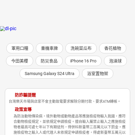
軍用口糧
重機車牌
洗碗菜瓜布
香花植物
今田美櫻
防災食品
iPhone 16 Pro
泡澡球
Samsung Galaxy S24 Ultra
浴室置物架
防詐騙提醒
台灣樂天市場與店家不會主動致電要求解除分期付款、要求ATM轉帳。
政策宣導
為防治動物傳染病，境外動物或動物產品等應施檢疫物輸入我國，應符
合動物檢疫規定，並依規定申請檢疫。擅自輸入屬禁止輸入之應施檢疫
物者最高可處七年以下有期徒刑，得併科新臺幣三百萬元以下罰金。應
施檢疫物之輸入人或代理人未依規定申請檢疫者，得處新臺幣五萬元以