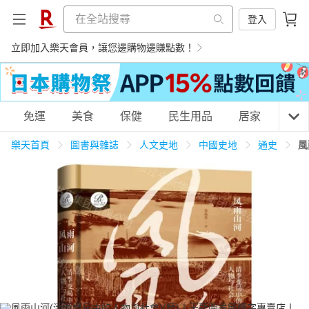
登入
立即加入樂天會員，讓您邊購物邊賺點數！
購物網分類
免運
美食
保健
民生用品
居家
3C
樂天首頁
圖書與雜誌
人文史地
中國史地
通史
風
天天免運
美食蛋糕
養生保健
民生用品
居家生活
3C家電
運動休閒
親子玩具
女裝
男裝
化妝保養
情趣用品