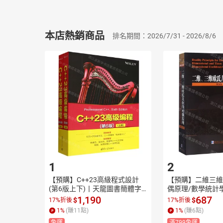
本店熱銷商品
排名期間：2026/7/31 - 2026/8/6
1
2
【預購】C++23高級程式設計
【預購】二維三維
(第6版上下)丨天龍圖書簡體字
偶原理/數學統計
專賣店丨9787302693987 (tl26
圖書簡體字專賣店丨9
1,190
687
$
$
17%折後
17%折後
01)
77186 (tl2609)
1
%
(賺
11
點)
1
%
(賺
6
點)
免運
滿799免運