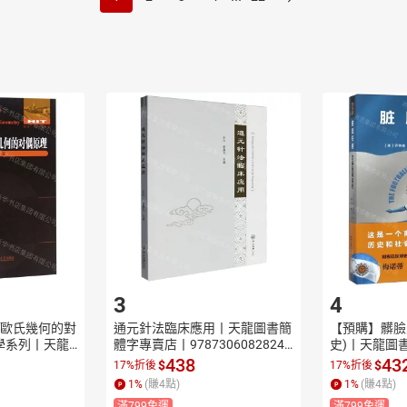
3
4
歐氏幾何的對
通元針法臨床應用丨天龍圖書簡
【預購】髒臉
學系列丨天龍
體字專賣店丨9787306082824
史)丨天龍圖
7875603
 (tl2607)
787549626014
438
43
$
$
17%折後
17%折後
1
%
(賺
4
點)
1
%
(賺
4
點)
滿799免運
滿799免運