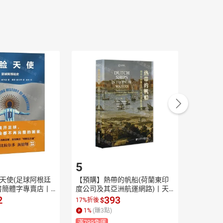
5
6
天使(足球阿根廷
【預購】熱帶的帆船(荷蘭東印
【預購】
書簡體字專賣店丨9
度公司及其亞洲航運網路)丨天
的天地之
 (tl2604)
龍圖書簡體字專賣店丨9787522
字專賣店丨9
2
393
$
$
17%折後
17%折後
838656 (tl2610)
2610)
1
%
(賺
3
點)
1
%
(賺
3
滿799免運
滿799免