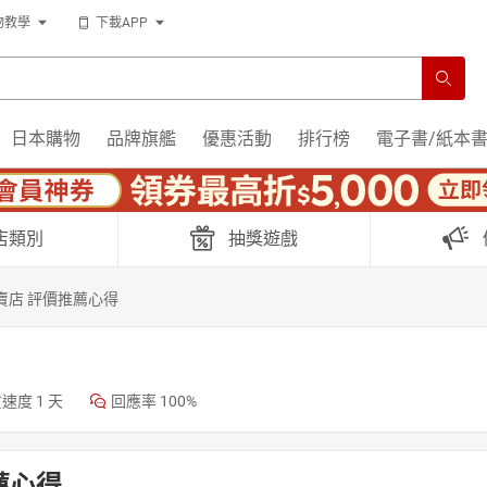
物教學
下載APP
日本購物
品牌旗艦
優惠活動
排行榜
電子書/紙本
店類別
抽獎遊戲
賣店 評價推薦心得
貨速度
1 天
回應率
100%
薦心得