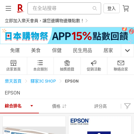
登入
立即加入樂天會員，讓您邊購物邊賺點數！
購物網分類
免運
美食
保健
民生用品
居家
3C
店家首頁
本店類別
抽獎遊戲
促銷活動
聯絡店家
天天免運
美食蛋糕
養生保健
民生用品
EPSON
樂天首頁
驛家3C SHOP
EPSON
居家生活
3C家電
運動休閒
親子玩具
綜合排名
價格
評分高
女裝
男裝
化妝保養
情趣用品