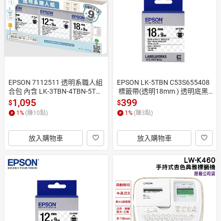
日本購物
電子/紙本書
HOT
EPSON 7112511 透明系職人組
EPSON LK-5TBN C53S655408
合包 內含 LK-3TBN-4TBN-5TB
 標籤帶(透明18mm ) 透明底黑
N 標籤帶寬度9、12mm、18m
字
1,095
399
$
$
m
1
%
(賺
10
點)
1
%
(賺
3
點)
放入購物車
放入購物車