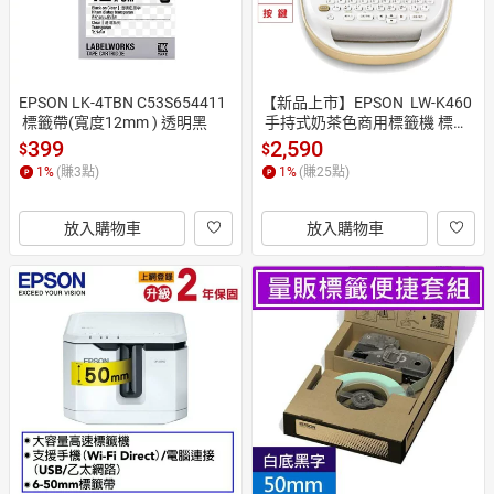
EPSON LK-4TBN C53S654411
【新品上市】EPSON  LW-K460
 標籤帶(寬度12mm ) 透明黑
 手持式奶茶色商用標籤機 標籤
印表機
399
2,590
$
$
1
%
(賺
3
點)
1
%
(賺
25
點)
放入購物車
放入購物車