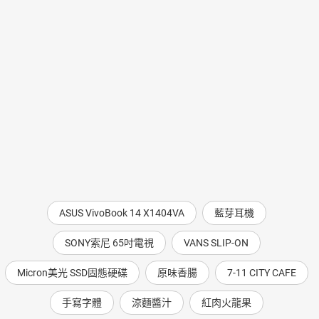
ASUS VivoBook 14 X1404VA
藍芽耳機
SONY索尼 65吋電視
VANS SLIP-ON
Micron美光 SSD固態硬碟
原味香腸
7-11 CITY CAFE
手寫字體
涼麵醬汁
紅肉火龍果