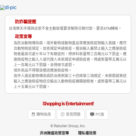
防詐騙提醒
台灣樂天市場與店家不會主動致電要求解除分期付款、要求ATM轉帳。
政策宣導
為防治動物傳染病，境外動物或動物產品等應施檢疫物輸入我國，應符
合動物檢疫規定，並依規定申請檢疫。擅自輸入屬禁止輸入之應施檢疫
物者最高可處七年以下有期徒刑，得併科新臺幣三百萬元以下罰金。應
施檢疫物之輸入人或代理人未依規定申請檢疫者，得處新臺幣五萬元以
上一百萬元以下罰鍰，並得按次處罰。
境外商品不得隨貨贈送應施檢疫物。
收件人違反動物傳染病防治條例第三十四條第三項規定，未將郵遞寄送
輸入之應施檢疫物送交輸出入動物檢疫機關銷燬者，處新臺幣三萬元以
上十五萬元以下罰鍰。
Shopping is Entertainment!
購物指南
常見問題
PC版
© Rakuten Group, Inc.
非洲豬瘟政策宣導
隱私權政策