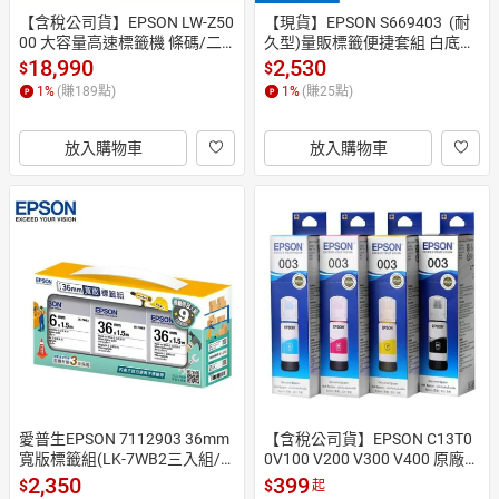
【含稅公司貨】EPSON LW-Z50
【現貨】EPSON S669403  (耐
00 大容量高速標籤機 條碼/二
久型)量販標籤便捷套組 白底黑
維碼列印 另有LW-600P
字 50mm 適用LW-Z5000
18,990
2,530
$
$
1
%
(賺
189
點)
1
%
(賺
25
點)
放入購物車
放入購物車
愛普生EPSON 7112903 36mm
【含稅公司貨】EPSON C13T0
寬版標籤組(LK-7WB2三入組/
0V100 V200 V300 V400 原廠盒
寬度36mm) LW-Z900
裝四色墨水罐 L3110 L3150
2,350
399
$
$
起