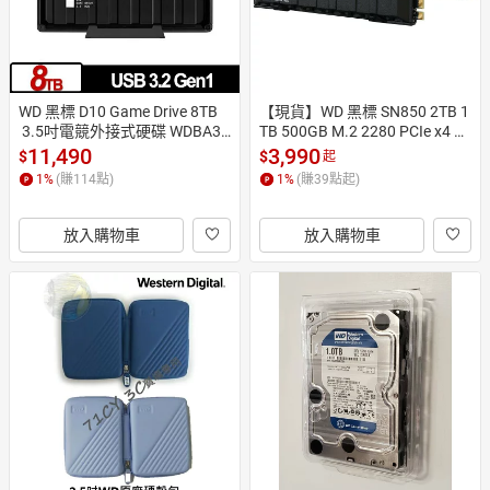
WD 黑標 D10 Game Drive 8TB
【現貨】WD 黑標 SN850 2TB 1
 3.5吋電競外接式硬碟 WDBA3P
TB 500GB M.2 2280 PCIe x4 SS
0080HBK-SESN
D固態硬碟 PS5適用
11,490
3,990
$
$
起
1
%
(賺
114
點)
1
%
(賺
39
點起)
放入購物車
放入購物車