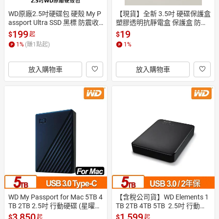
WD原廠2.5吋硬碟包 硬殼 My P
【現貨】全新 3.5吋 硬碟保護盒 
assport Ultra SSD 黑標 防震收
塑膠透明抗靜電盒 保護盒 防撞
納保護盒  外接行動硬碟包 公司
盒 包裝盒 翻蓋盒 HDD訂製收納
199
19
$
$
起
貨
盒 收藏盒 防塵
1
%
(賺
1
點起)
1
%
放入購物車
放入購物車
WD My Passport for Mac 5TB 4
【含稅公司貨】WD Elements 1
TB 2TB 2.5吋 行動硬碟 (星曜
TB 2TB 4TB 5TB  2.5吋 行動硬
灰) 公司貨
碟 隨身硬碟 外接式硬碟
3,850
1,599
$
$
起
起