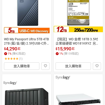
日本購物
電子/紙本書
HOT
WD My Passport Ultra 5TB 4TB 
【現貨】WD 金標 18TB 3.5吋
2TB (藍/金/銀) 2.5吋USB-C外
企業級硬碟 WD181KRYZ  另有1
接行動硬碟 公司貨
8TB
4,290
15,990
$
$
起
起
1
%
(賺
42
點起)
1
%
(賺
159
點起)
(1)
放入購物車
放入購物車