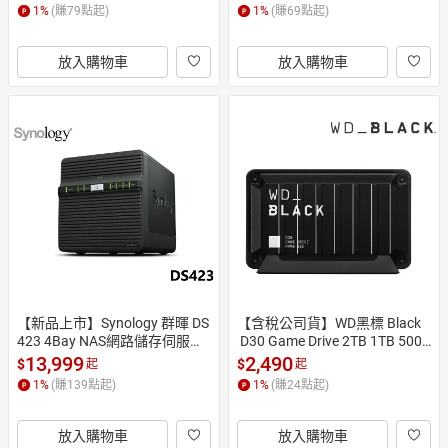
貨
1
%
(賺
79
點起)
1
%
(賺
69
點起)
放入購物車
放入購物車
【新品上市】Synology 群暉 DS
【含稅公司貨】WD黑標 Black
423 4Bay NAS網路儲存伺服器
 D30 Game Drive 2TB 1TB 500
 含稅公司貨 影像監控/共享資
GB電競外接式SSD 適用PS5
13,999
2,490
$
$
起
起
料/私有雲端
1
%
(賺
139
點起)
1
%
(賺
24
點起)
放入購物車
放入購物車