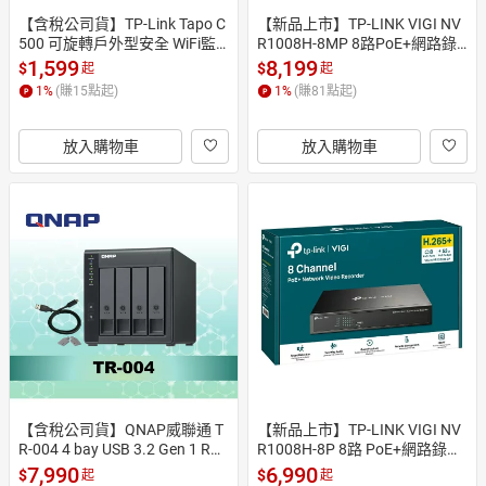
【含稅公司貨】TP-Link Tapo C
【新品上市】TP-LINK VIGI NV
500 可旋轉戶外型安全 WiFi監
R1008H-8MP 8路PoE+網路錄
視器 攝影機 1080p IP65防水防
影監控主機NVR監視器 支援On
1,599
8,199
$
$
起
起
塵
vif
1
%
(賺
15
點起)
1
%
(賺
81
點起)
放入購物車
放入購物車
【含稅公司貨】QNAP威聯通 T
【新品上市】TP-LINK VIGI NV
R-004 4 bay USB 3.2 Gen 1 RAI
R1008H-8P 8路 PoE+網路錄影
D磁碟陣列硬碟外接盒 DAS
監控主機NVR 監視器 含稅公司
7,990
6,990
$
$
起
起