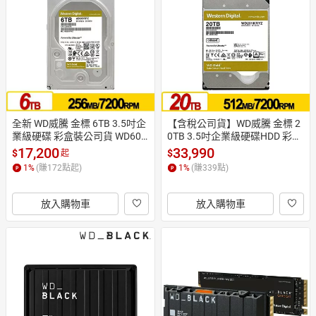
全新 WD威騰 金標 6TB 3.5吋企
【含稅公司貨】WD威騰 金標 2
業級硬碟 彩盒裝公司貨 WD600
0TB 3.5吋企業級硬碟HDD 彩盒
3FRYZ
裝 WD203KRYZ
17,200
33,990
$
$
起
1
%
(賺
172
點起)
1
%
(賺
339
點)
放入購物車
放入購物車