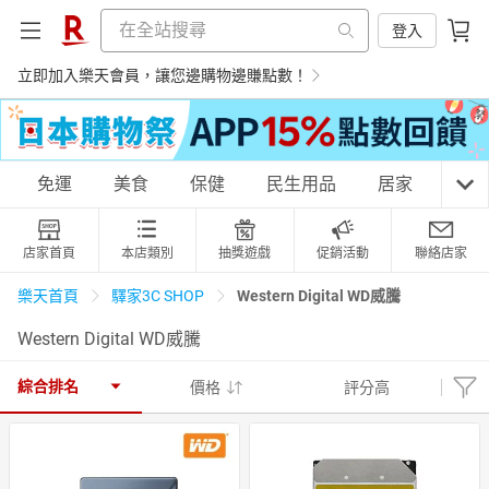
登入
立即加入樂天會員，讓您邊購物邊賺點數！
購物網分類
免運
美食
保健
民生用品
居家
3C
店家首頁
本店類別
抽獎遊戲
促銷活動
聯絡店家
天天免運
美食蛋糕
養生保健
民生用品
Western Digital WD威騰
樂天首頁
驛家3C SHOP
Western Digital WD威騰
居家生活
3C家電
運動休閒
親子玩具
綜合排名
價格
評分高
女裝
男裝
化妝保養
情趣用品