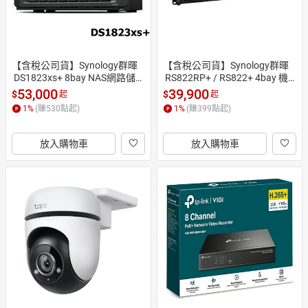
【含稅公司貨】Synology群暉
【含稅公司貨】Synology群暉
 DS1823xs+ 8bay NAS網路儲存
 RS822RP+ / RS822+ 4bay 機
伺服器 (取代DS1621xs+)
架式網路儲存伺服器NAS (1U)
53,000
39,900
$
$
起
起
1
%
(賺
530
點起)
1
%
(賺
399
點起)
放入購物車
放入購物車