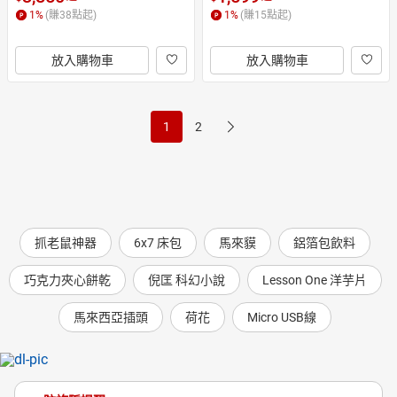
1
%
(賺
38
點起)
1
%
(賺
15
點起)
放入購物車
放入購物車
1
2
抓老鼠神器
6x7 床包
馬來貘
鋁箔包飲料
巧克力夾心餅乾
倪匡 科幻小說
Lesson One 洋芋片
馬來西亞插頭
荷花
Micro USB線