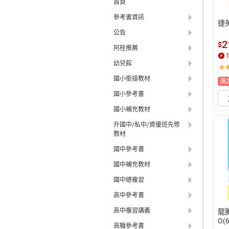
首頁
參考書資訊
捷
公告
2
$
阿桂推薦
幼兒館
國小銜接教材
滿
國小參考書
國小補充教材
升國中/私中/資優班先修
教材
國中參考書
國中補充教材
國中總複習
高中參考書
高中複習講義
龍騰
O(
高職參考書