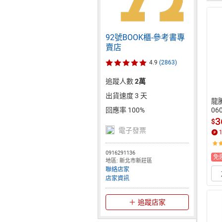
92號BOOK櫃-參考書專
賣店
4.9
(2863)
追蹤人數
2萬
出貨速度 3 天
龍
06
回應率 100%
3
$
電子發票
0916291136
免
地區: 新北市新莊區
聯絡店家
店家資訊
追蹤店家