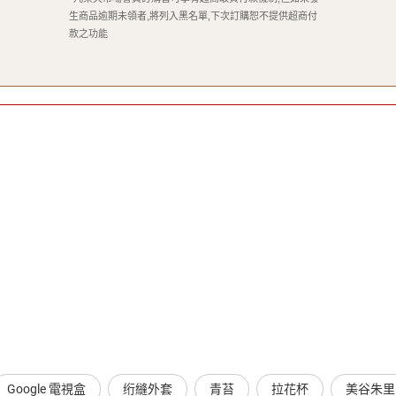
生商品逾期未領者,將列入黑名單,下次訂購恕不提供超商付
款之功能
Google 電視盒
绗縫外套
青苔
拉花杯
美谷朱里