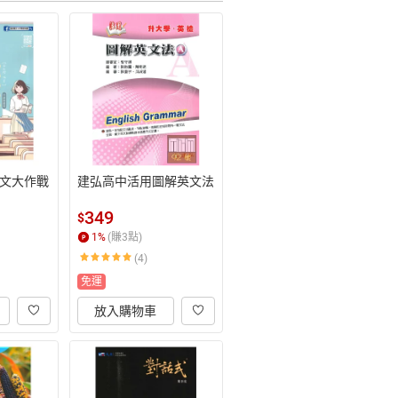
文大作戰
建弘高中活用圖解英文法
349
$
1
%
(賺
3
點)
(4)
免運
放入購物車