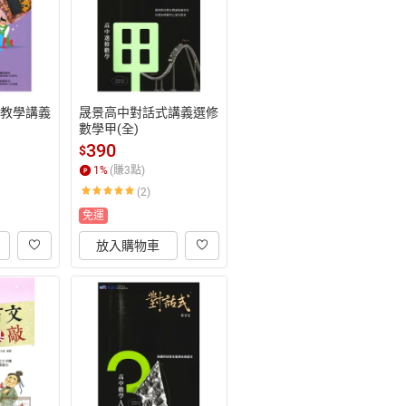
R教學講義
晟景高中對話式講義選修
數學甲(全)
390
$
1
%
(賺
3
點)
(2)
免運
放入購物車