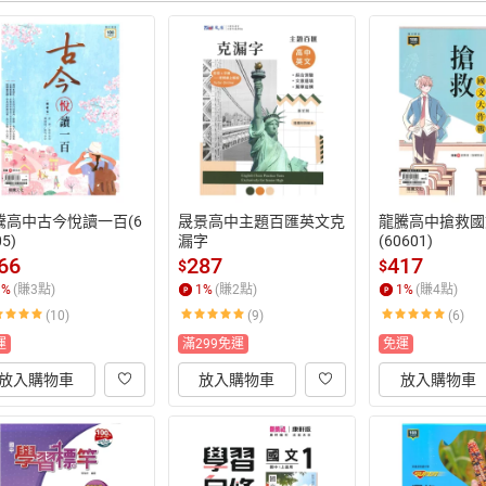
騰高中古今悅讀一百(6
晟景高中主題百匯英文克
龍騰高中搶救國
05)
漏字
(60601)
66
287
417
$
$
1
%
(賺
3
點)
1
%
(賺
2
點)
1
%
(賺
4
點)
(10)
(9)
(6)
運
滿299免運
免運
放入購物車
放入購物車
放入購物車