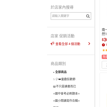
於店家內搜尋
南
然
店家 促銷活動
3
$
查看全部 4 個活動
免
商品類別
« 全部商品
✨🎈👑童趣狂歡節
📖不只是讀書而已
⭐國中會考必刷題本⭐
⭐國小閱讀寫作合輯⭐