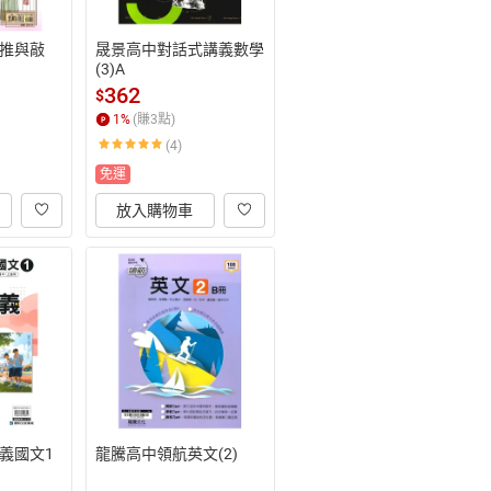
推與敲
晟景高中對話式講義數學
(3)A
362
$
1
%
(賺
3
點)
(4)
免運
放入購物車
義國文1
龍騰高中領航英文(2)