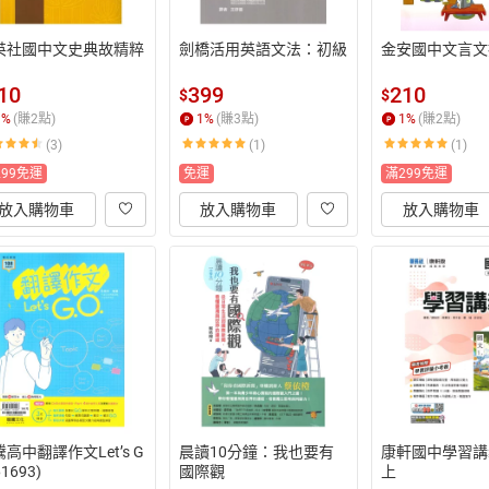
英社國中文史典故精粹
劍橋活用英語文法：初級
金安國中文言文
10
399
210
$
$
1
%
(賺
2
點)
1
%
(賺
3
點)
1
%
(賺
2
點)
(3)
(1)
(1)
299免運
免運
滿299免運
放入購物車
放入購物車
放入購物車
高中翻譯作文Let’s G
晨讀10分鐘：我也要有
康軒國中學習講
61693)
國際觀
上