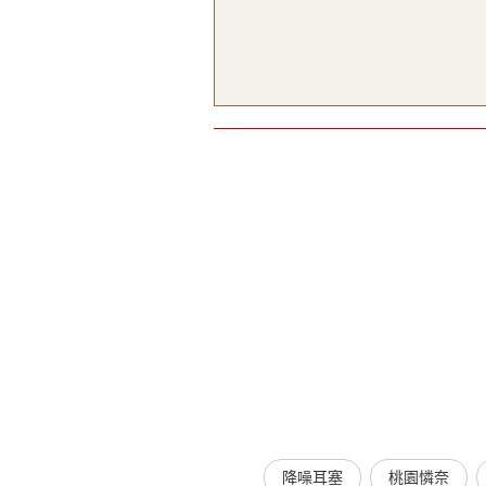
降噪耳塞
桃園憐奈