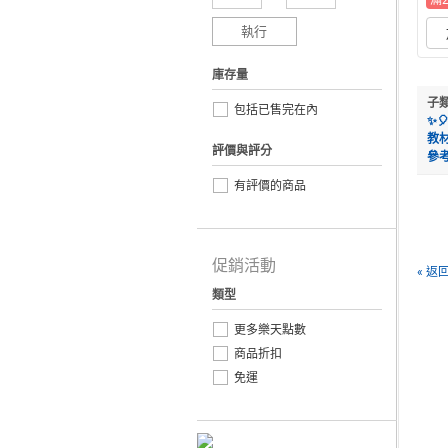
滿
執行
庫存量
子
包括已售完在內
✨
教
評價與評分
參
有評價的商品
促銷活動
« 返
類型
更多樂天點數
商品折扣
免運