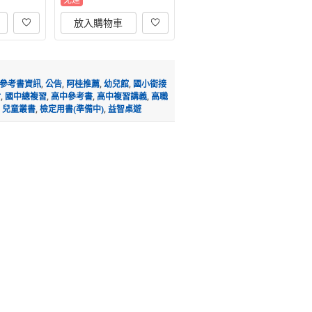
免運
放入購物車
參考書資訊
,
公告
,
阿桂推薦
,
幼兒館
,
國小銜接
材
,
國中總複習
,
高中參考書
,
高中複習講義
,
高職
,
兒童叢書
,
檢定用書(準備中)
,
益智桌遊