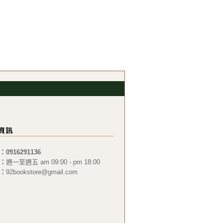
：0916291136
：
週一至週五 am 09:00 - pm 18:00
：
92bookstore@gmail.com