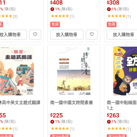
11
408
308
$
$
1
%
(賺
3
點)
1
%
(賺
4
點)
1
%
(賺
3
點)
(3)
(1)
(1)
運
免運
免運
放入購物車
放入購物車
放入購物車
林高中英文主題式翻譯
南一國中國文跨閱素養
南一國中點線面
1上
55
225
263
$
$
1
%
(賺
2
點)
1
%
(賺
2
點)
1
%
(賺
2
點)
(1)
(1)
(1)