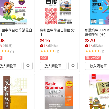
一國中學習標竿講義自
康軒國中學習自修國文1
龍騰高中SUPE
1上
上
選修生物I(全)
08
416
270
$
$
1
%
(賺
3
點)
1
%
(賺
4
點)
1
%
(賺
2
點)
(1)
(1)
(1)
運
免運
滿299免運
放入購物車
放入購物車
放入購物車