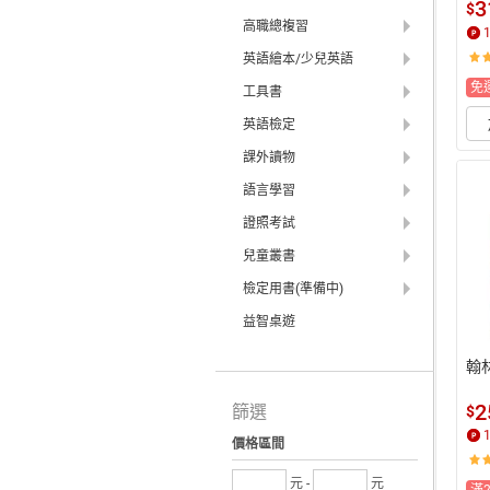
3
$
高職總複習
英語繪本/少兒英語
免
工具書
英語檢定
課外讀物
語言學習
證照考試
兒童叢書
檢定用書(準備中)
益智桌遊
翰
2
篩選
$
價格區間
元 -
元