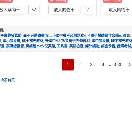
299免運
滿299免運
滿299免運
放入購物車
放入購物車
放入購物車
類別：
👑童趣狂歡節
,
📖不只是讀書而已
,
⭐國中會考必刷題本⭐
,
⭐國小閱讀寫作合輯⭐
,
首頁
,
材
,
國小參考書
,
國小補充教材
,
升國中/私中/資優班先修教材
,
國中參考書
,
國中補充教
考書
,
高職總複習
,
英語繪本/少兒英語
,
工具書
,
英語檢定
,
課外讀物
,
語言學習
,
證照考試
1
2
3
4
400
...
回店家首頁