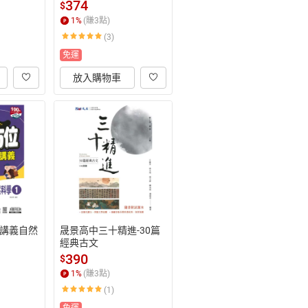
374
$
1
%
(賺
3
點)
(3)
免運
放入購物車
講義自然
晟景高中三十精進-30篇
經典古文
390
$
1
%
(賺
3
點)
(1)