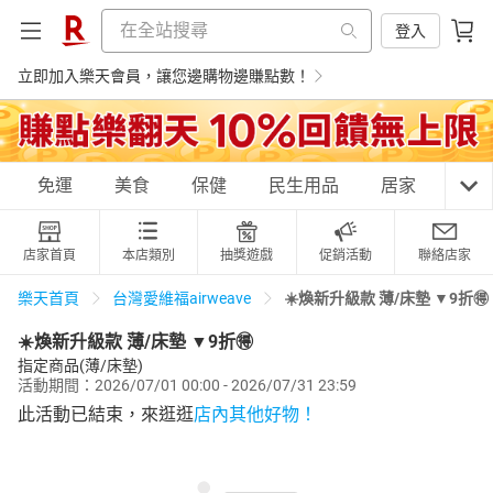
登入
立即加入樂天會員，讓您邊購物邊賺點數！
購物網分類
免運
美食
保健
民生用品
居家
3C
店家首頁
本店類別
抽獎遊戲
促銷活動
聯絡店家
天天免運
美食蛋糕
養生保健
民生用品
☀️煥新升級款 薄/床墊 ▼9折🉐
樂天首頁
台灣愛維福airweave
☀️煥新升級款 薄/床墊 ▼9折🉐
指定商品(薄/床墊)
活動期間：2026/07/01 00:00 - 2026/07/31 23:59
居家生活
3C家電
運動休閒
親子玩具
此活動已結束，來逛逛
店內其他好物！
女裝
男裝
化妝保養
情趣用品