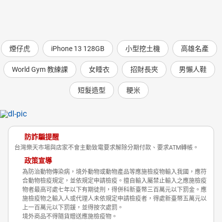
煙仔虎
iPhone 13 128GB
小型挖土機
高雄名產
World Gym 教練課
女睡衣
招財長夾
男懶人鞋
短髮造型
粳米
防詐騙提醒
台灣樂天市場與店家不會主動致電要求解除分期付款、要求ATM轉帳。
政策宣導
為防治動物傳染病，境外動物或動物產品等應施檢疫物輸入我國，應符
合動物檢疫規定，並依規定申請檢疫。擅自輸入屬禁止輸入之應施檢疫
物者最高可處七年以下有期徒刑，得併科新臺幣三百萬元以下罰金。應
施檢疫物之輸入人或代理人未依規定申請檢疫者，得處新臺幣五萬元以
上一百萬元以下罰鍰，並得按次處罰。
境外商品不得隨貨贈送應施檢疫物。