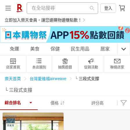
登入
立即加入樂天會員，讓您邊購物邊賺點數！
購物網分類
免運
美食
保健
民生用品
居家
3C
店家首頁
本店類別
抽獎遊戲
促銷活動
聯絡店家
天天免運
美食蛋糕
養生保健
民生用品
└ 三段式支撐
樂天首頁
台灣愛維福airweave
└ 三段式支撐
居家生活
3C家電
運動休閒
親子玩具
綜合排名
價格
評分高
女裝
男裝
化妝保養
情趣用品