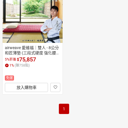
日本購物
電子/紙本書
HOT
airweave 愛維福｜雙人 - 8公分
和匠薄墊 (三段式硬度 強化腰部
支撐 日本原裝)
75,857
$
5%折後
1
%
(賺
758
點)
免運
放入購物車
1