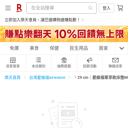
登入
立即加入樂天會員，讓您邊購物邊賺點數！
購物網分類
免運
美食
保健
民生用品
居家
3C
店家首頁
本店類別
抽獎遊戲
促銷活動
聯絡店家
天天免運
美食蛋糕
養生保健
民生用品
└ 29 cm┆愛維福尊享款床墊ML
樂天首頁
台灣愛維福airweave
居家生活
3C家電
運動休閒
親子玩具
女裝
男裝
化妝保養
情趣用品