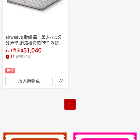
airweave 愛維福｜單人-7.5公
分薄墊 網路獨賣款PEC-2(抗菌
防螨 高彈高支撐 可水洗高透氣
51,040
$
20%折後
 日本原裝)
1
%
(賺
510
點)
免運
放入購物車
1