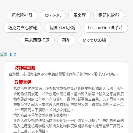
抓老鼠神器
6x7 床包
馬來貘
鋁箔包飲料
巧克力夾心餅乾
倪匡 科幻小說
Lesson One 洋芋片
馬來西亞插頭
荷花
Micro USB線
防詐騙提醒
台灣樂天市場與店家不會主動致電要求解除分期付款、要求ATM轉帳。
政策宣導
為防治動物傳染病，境外動物或動物產品等應施檢疫物輸入我國，應符
合動物檢疫規定，並依規定申請檢疫。擅自輸入屬禁止輸入之應施檢疫
物者最高可處七年以下有期徒刑，得併科新臺幣三百萬元以下罰金。應
施檢疫物之輸入人或代理人未依規定申請檢疫者，得處新臺幣五萬元以
上一百萬元以下罰鍰，並得按次處罰。
境外商品不得隨貨贈送應施檢疫物。
收件人違反動物傳染病防治條例第三十四條第三項規定，未將郵遞寄送
輸入之應施檢疫物送交輸出入動物檢疫機關銷燬者，處新臺幣三萬元以
上十五萬元以下罰鍰。