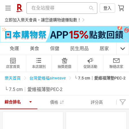
登入
立即加入樂天會員，讓您邊購物邊賺點數！
購物網分類
免運
美食
保健
民生用品
居家
3C
店家首頁
本店類別
抽獎遊戲
促銷活動
聯絡店家
天天免運
美食蛋糕
養生保健
民生用品
└ 7.5 cm┆愛維福薄墊PEC-2
樂天首頁
台灣愛維福airweave
└ 7.5 cm┆愛維福薄墊PEC-2
居家生活
3C家電
運動休閒
親子玩具
綜合排名
價格
評分高
女裝
男裝
化妝保養
情趣用品