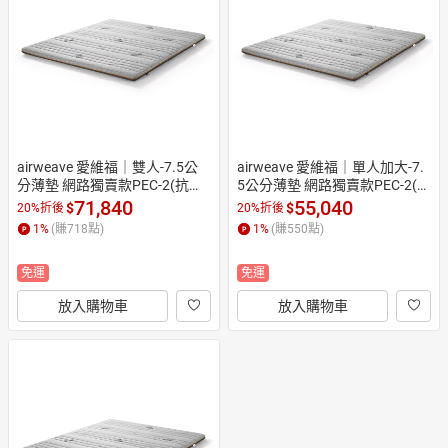
日本購物
電子/紙本書
HOT
airweave 愛維福｜雙人-7.5公
airweave 愛維福｜單人加大-7.
分薄墊 網路獨賣款PEC-2(抗菌
5公分薄墊 網路獨賣款PEC-2(抗
防螨 高彈高支撐 可水洗高透氣
菌防螨 高彈高支撐 可水洗高透
71,840
55,040
$
$
20%折後
20%折後
 日本原裝)
氣 日本原裝)
1
%
(賺
718
點)
1
%
(賺
550
點)
免運
免運
放入購物車
放入購物車