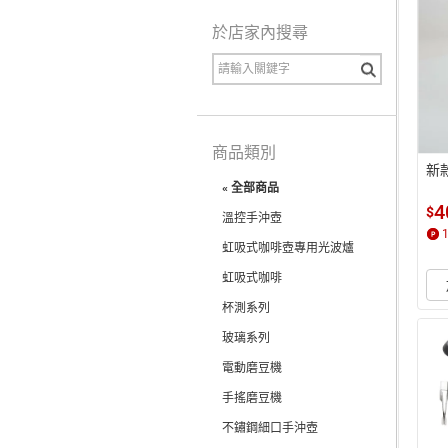
於店家內搜尋
商品類別
新
« 全部商品
4
$
溫控手沖壺
虹吸式咖啡壺專用光波爐
虹吸式咖啡
杯測系列
玻璃系列
電動磨豆機
手搖磨豆機
不鏽鋼細口手沖壺