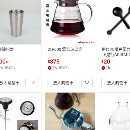
款篩粉器
DH-600 雲朵玻璃壺
豆匙 咖啡豆量匙 
 正晃行AKIRAKO
00
375
20
$
$
起
1
%
(賺
4
點)
1
%
(賺
3
點)
1
%
放入購物車
放入購物車
放入購物車