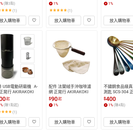
1
%
(賺
3
點)
1
%
1
%
(1)
(1)
放入購物車
放入購物車
放入購物車
 USB電動研磨機   A-
配件 法蘭絨手沖咖啡濾
不鏽鋼食品級真
 正晃行 AKIRAKOKI
網 正晃行 AKIRAKOKI
測匙 SCS-304 
RAKOKI
00
90
400
$
$
起
起
1
%
(賺
1
點起)
1
%
1
%
(賺
4
點)
(1)
放入購物車
放入購物車
放入購物車