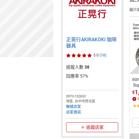
顯示第
正晃行AKIRAKOKI 咖啡
器具
5.0
(10)
追蹤人數
38
回應率 57%
6
 Su
AK
1
$
0970-132653
地區: 台中市西屯區
聯絡店家
店家資訊
追蹤店家