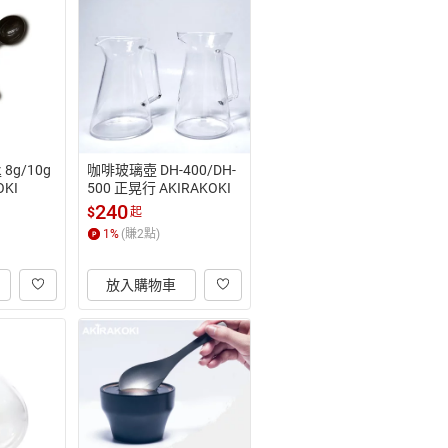
8g/10g
咖啡玻璃壺 DH-400/DH-
KI
500 正晃行 AKIRAKOKI
240
$
起
1
%
(賺
2
點)
放入購物車