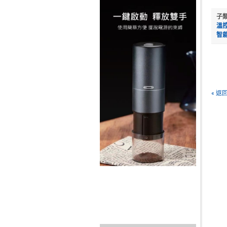
子
溫
智
« 返