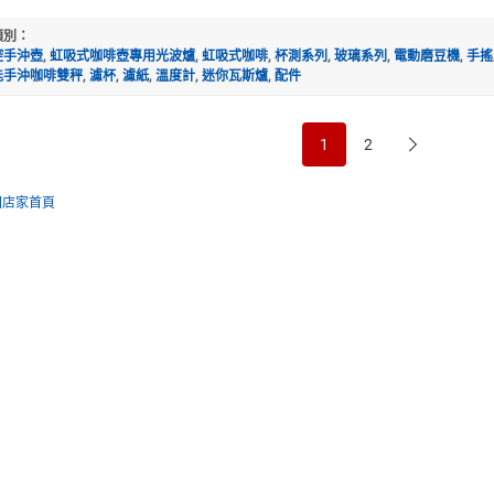
類別：
控手沖壺
,
虹吸式咖啡壺專用光波爐
,
虹吸式咖啡
,
杯測系列
,
玻璃系列
,
電動磨豆機
,
手搖
能手沖咖啡雙秤
,
濾杯
,
濾紙
,
溫度計
,
迷你瓦斯爐
,
配件
1
2
回店家首頁