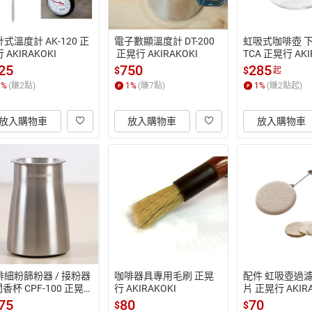
式溫度計 AK-120 正
電子數顯溫度計 DT-200
虹吸式咖啡壺 下座
 AKIRAKOKI
 正晃行 AKIRAKOKI
TCA 正晃行 AKI
25
750
285
$
$
起
1
%
(賺
2
點)
1
%
(賺
7
點)
1
%
(賺
2
點起)
放入購物車
放入購物車
放入購物車
啡細粉篩粉器 / 接粉器
咖啡器具專用毛刷 正晃
配件 虹吸壺過濾
 聞香杯 CPF-100 正晃
行 AKIRAKOKI
片 正晃行 AKIRA
AKIRAKOKI
75
80
70
$
$