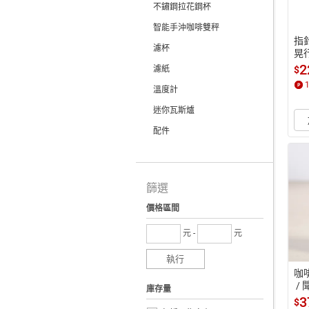
不鏽鋼拉花鋼杯
智能手沖咖啡雙秤
指針
濾杯
晃行
2
$
濾紙
溫度計
迷你瓦斯爐
配件
篩選
價格區間
元 -
元
執行
咖
 /
庫存量
行 
3
$