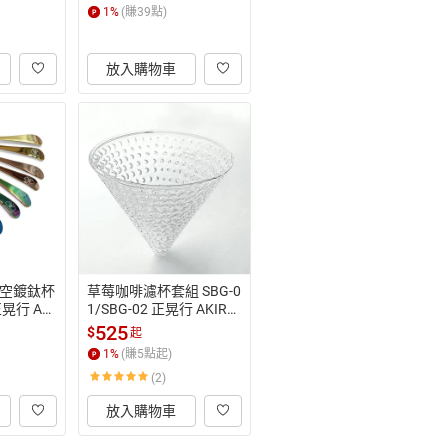
1
%
(賺
39
點)
放入購物車
空鍍鈦杯
草莓咖啡濾杯套組 SBG-0
正晃行 AKI
1/SBG-02 正晃行 AKIRA
KOKI
525
$
起
1
%
(賺
5
點起)
(2)
放入購物車