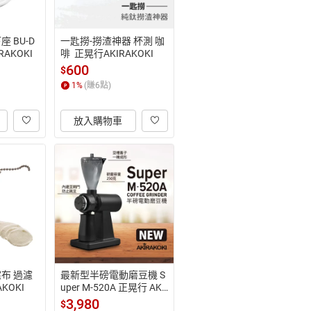
 BU-D
一匙撈-撈渣神器 杯測 咖
RAKOKI
啡  正晃行AKIRAKOKI
600
$
1
%
(賺
6
點)
放入購物車
布 過濾
最新型半磅電動磨豆機 S
KOKI
uper M-520A 正晃行 AKI
RAKOKI
3,980
$