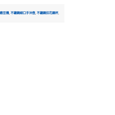
磨豆機
,
不鏽鋼細口手沖壺
,
不鏽鋼拉花鋼杯
,