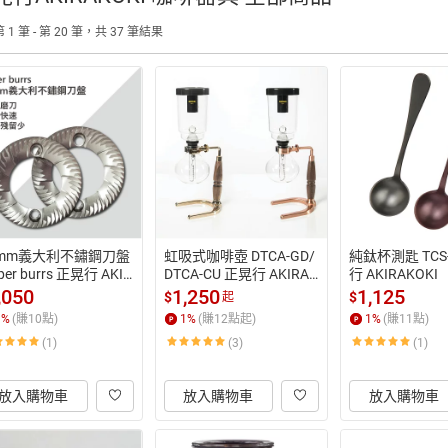
 1 筆 - 第 20 筆，共 37 筆結果
0mm義大利不鏽鋼刀盤
虹吸式咖啡壺 DTCA-GD/
純鈦杯測匙 TCS
per burrs 正晃行 AKIR
DTCA-CU 正晃行 AKIRAK
行 AKIRAKOKI
OKI
OKI
,050
1,250
1,125
$
$
起
1
%
(賺
10
點)
1
%
(賺
12
點起)
1
%
(賺
11
點)
(1)
(3)
(1)
放入購物車
放入購物車
放入購物車