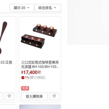
顯示 20
綜合排名
-22 正晃
三口式虹吸式咖啡壺專用
光波爐 BH-103/BH-103D 
正晃行 AKIRAKOKI
17,400
$
起
1
%
(賺
174
點起)
免運
放入購物車