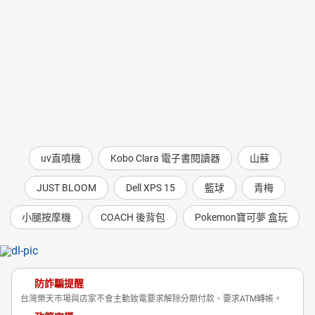
uv直噴機
Kobo Clara 電子書閱讀器
山蘇
JUST BLOOM
Dell XPS 15
籃球
青梅
小腿按摩機
COACH 後背包
Pokemon寶可夢 盒玩
防詐騙提醒
台灣樂天市場與店家不會主動致電要求解除分期付款、要求ATM轉帳。