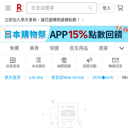
登入
立即加入樂天會員，讓您邊購物邊賺點數！
購物網分類
免運
美食
保健
民生用品
居家
3C
店家首頁
本店類別
抽獎遊戲
促銷活動
聯絡店家
天天免運
美食蛋糕
養生保健
民生用品
08
樂天首頁
a la sha
新到貨New Arrival
2026◆AUG
居家生活
3C家電
運動休閒
親子玩具
女裝
男裝
化妝保養
情趣用品