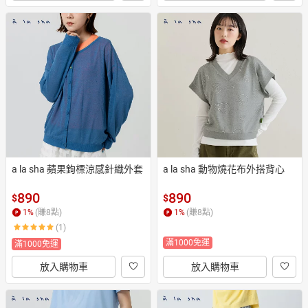
a la sha 蘋果鉤標涼感針織外套
a la sha 動物燒花布外搭背心
890
890
$
$
1
%
(賺
8
點)
1
%
(賺
8
點)
(1)
滿1000免運
滿1000免運
放入購物車
放入購物車