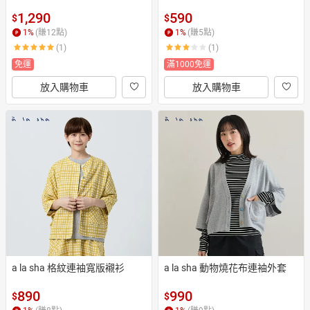
1,290
590
$
$
1
%
(賺
12
點)
1
%
(賺
5
點)
(1)
(1)
免運
滿1000免運
放入購物車
放入購物車
a la sha 格紋連袖寬版襯衫
a la sha 動物燒花布連袖外套
890
990
$
$