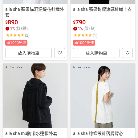
a la sha 蘋果貓洞洞緹花針織外
a la sha 蘋果鉤標涼感針織上衣
套
890
790
$
$
1
%
(賺
8
點)
1
%
(賺
7
點)
(2)
(1)
滿1000免運
滿1000免運
放入購物車
放入購物車
a la sha mü防潑水連帽外套
a la sha 線條設計落肩背心