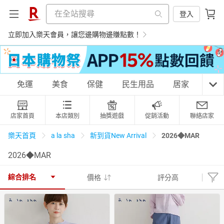
登入
立即加入樂天會員，讓您邊購物邊賺點數！
購物網分類
免運
美食
保健
民生用品
居家
3C
店家首頁
本店類別
抽獎遊戲
促銷活動
聯絡店家
天天免運
美食蛋糕
養生保健
民生用品
2026◆MAR
樂天首頁
a la sha
新到貨New Arrival
2026◆MAR
居家生活
3C家電
運動休閒
親子玩具
綜合排名
價格
評分高
女裝
男裝
化妝保養
情趣用品