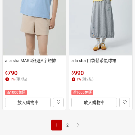
a la sha MARU舒適A字短褲
a la sha 口袋鬆緊氣球裙
790
990
$
$
1
%
(賺
7
點)
1
%
(賺
9
點)
滿1000免運
滿1000免運
放入購物車
放入購物車
1
2