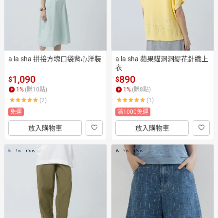
a la sha 拼接方塊口袋背心洋裝
a la sha 蘋果貓洞洞緹花針織上
衣
1,090
890
$
$
1
%
(賺
10
點)
1
%
(賺
8
點)
(2)
(1)
免運
滿1000免運
放入購物車
放入購物車