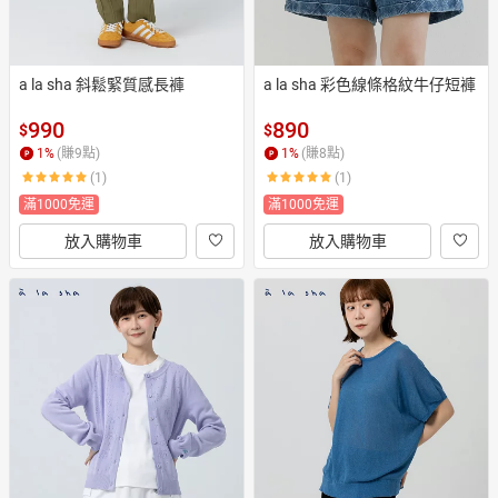
a la sha 斜鬆緊質感長褲
a la sha 彩色線條格紋牛仔短褲
990
890
$
$
1
%
(賺
9
點)
1
%
(賺
8
點)
(1)
(1)
滿1000免運
滿1000免運
放入購物車
放入購物車