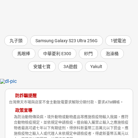
丸子頭
Samsung Galaxy S23 Ultra 256G
1號電池
馬眼棒
中華菱利 E300
紗門
泡澡桶
安爐七寶
3A遊戲
Yakult
防詐騙提醒
台灣樂天市場與店家不會主動致電要求解除分期付款、要求ATM轉帳。
政策宣導
為防治動物傳染病，境外動物或動物產品等應施檢疫物輸入我國，應符
合動物檢疫規定，並依規定申請檢疫。擅自輸入屬禁止輸入之應施檢疫
物者最高可處七年以下有期徒刑，得併科新臺幣三百萬元以下罰金。應
施檢疫物之輸入人或代理人未依規定申請檢疫者，得處新臺幣五萬元以