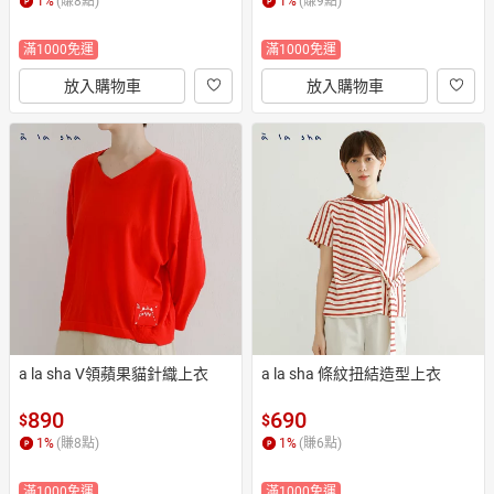
1
%
(賺
8
點)
1
%
(賺
9
點)
滿1000免運
滿1000免運
放入購物車
放入購物車
a la sha V領蘋果貓針織上衣
a la sha 條紋扭結造型上衣
890
690
$
$
1
%
(賺
8
點)
1
%
(賺
6
點)
滿1000免運
滿1000免運