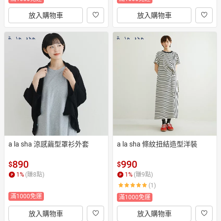
放入購物車
放入購物車
a la sha 涼感繭型罩衫外套
a la sha 條紋扭結造型洋裝
890
990
$
$
1
%
(賺
8
點)
1
%
(賺
9
點)
(1)
滿1000免運
滿1000免運
放入購物車
放入購物車