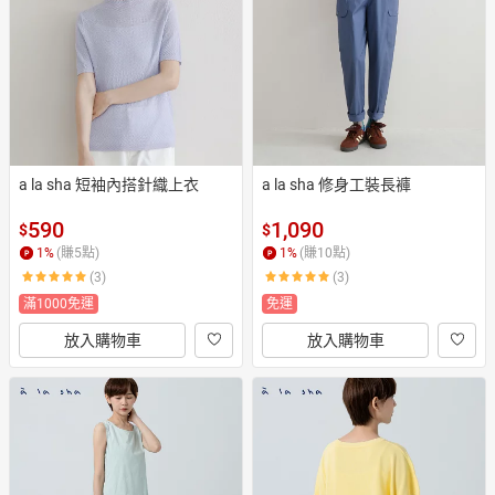
日本購物
電子/紙本書
HOT
a la sha 短袖內搭針織上衣
a la sha 修身工裝長褲
590
1,090
$
$
1
%
(賺
5
點)
1
%
(賺
10
點)
(3)
(3)
滿1000免運
免運
放入購物車
放入購物車