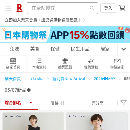
登入
立即加入樂天會員，讓您邊購物邊賺點數！
購物網分類
免運
美食
保健
民生用品
居家
3C
店家首頁
本店類別
抽獎遊戲
促銷活動
聯絡店家
天天免運
美食蛋糕
養生保健
民生用品
05
樂天首頁
a la sha
新到貨New Arrival
2026◆MAY
05/07新品◆
居家生活
3C家電
運動休閒
親子玩具
綜合排名
價格
評分高
女裝
男裝
化妝保養
情趣用品