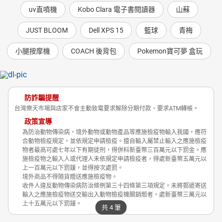
uv直噴機
Kobo Clara 電子書閱讀器
山蘇
JUST BLOOM
Dell XPS 15
籃球
青梅
小腿按摩機
COACH 後背包
Pokemon寶可夢 盒玩
防詐騙提醒
台灣樂天市場與店家不會主動致電要求解除分期付款、要求ATM轉帳。
政策宣導
為防治動物傳染病，境外動物或動物產品等應施檢疫物輸入我國，應符
合動物檢疫規定，並依規定申請檢疫。擅自輸入屬禁止輸入之應施檢疫
物者最高可處七年以下有期徒刑，得併科新臺幣三百萬元以下罰金。應
施檢疫物之輸入人或代理人未依規定申請檢疫者，得處新臺幣五萬元以
上一百萬元以下罰鍰，並得按次處罰。
境外商品不得隨貨贈送應施檢疫物。
收件人違反動物傳染病防治條例第三十四條第三項規定，未將郵遞寄送
輸入之應施檢疫物送交輸出入動物檢疫機關銷燬者，處新臺幣三萬元以
上十五萬元以下罰鍰。
共 4 筆