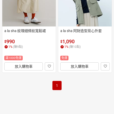
a la sha 紋理細條紋寬鬆裙
a la sha 阿財造型背心外套
990
1,090
$
$
1
%
(賺
9
點)
1
%
(賺
10
點)
滿1000免運
免運
放入購物車
放入購物車
1