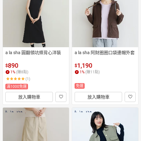
日本購物
電子/紙本書
HOT
a la sha 圓翻領坑條背心洋裝
a la sha 阿財圈圈口袋連帽外套
890
1,190
$
$
1
%
(賺
8
點)
1
%
(賺
11
點)
(1)
免運
滿1000免運
放入購物車
放入購物車