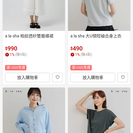
a la sha 格紋透紗雙層褲裙
a la sha 大U領短袖合身上衣
990
490
$
$
1
%
(賺
9
點)
1
%
(賺
4
點)
滿1000免運
滿1000免運
放入購物車
放入購物車