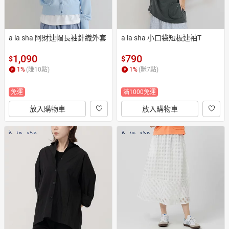
a la sha 阿財連帽長袖針織外套
a la sha 小口袋短板連袖T
1,090
790
$
$
1
%
(賺
10
點)
1
%
(賺
7
點)
免運
滿1000免運
放入購物車
放入購物車