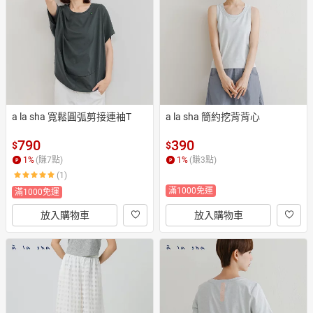
日本購物
電子/紙本書
HOT
a la sha 寬鬆圓弧剪接連袖T
a la sha 簡約挖背背心
790
390
$
$
1
%
(賺
7
點)
1
%
(賺
3
點)
(1)
滿1000免運
滿1000免運
放入購物車
放入購物車