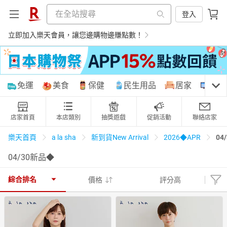
登入
立即加入樂天會員，讓您邊購物邊賺點數！
購物網分類
免運
美食
保健
民生用品
居家
3C
店家首頁
本店類別
抽獎遊戲
促銷活動
聯絡店家
天天免運
美食蛋糕
養生保健
民生用品
04
樂天首頁
a la sha
新到貨New Arrival
2026◆APR
04/30新品◆
居家生活
3C家電
運動休閒
親子玩具
綜合排名
價格
評分高
女裝
男裝
化妝保養
情趣用品