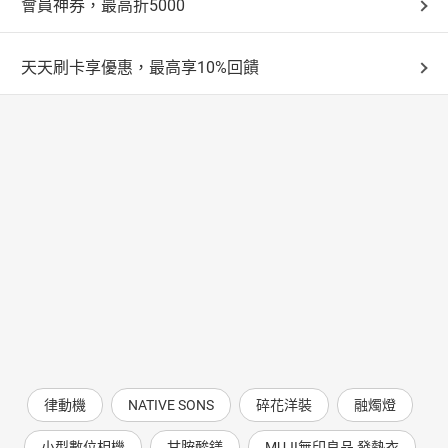
會員神券，最高折5000
天天刷卡享優惠，最高享10%回饋
律動機
NATIVE SONS
碎花洋裝
融燭燈
小型數位相機
甘胺酸鎂
MUJI無印良品 發熱衣