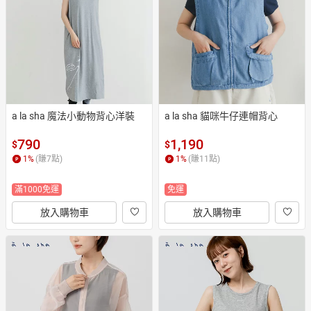
日本購物
電子/紙本書
HOT
a la sha 魔法小動物背心洋裝
a la sha 貓咪牛仔連帽背心
790
1,190
$
$
1
%
(賺
7
點)
1
%
(賺
11
點)
滿1000免運
免運
放入購物車
放入購物車