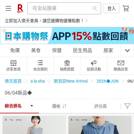
登入
立即加入樂天會員，讓您邊購物邊賺點數！
購物網分類
免運
美食
保健
民生用品
居家
3C
店家首頁
本店類別
抽獎遊戲
促銷活動
聯絡店家
天天免運
美食蛋糕
養生保健
民生用品
06
樂天首頁
a la sha
新到貨New Arrival
2026◆JUN
06/04新品◆
居家生活
3C家電
運動休閒
親子玩具
綜合排名
價格
評分高
女裝
男裝
化妝保養
情趣用品