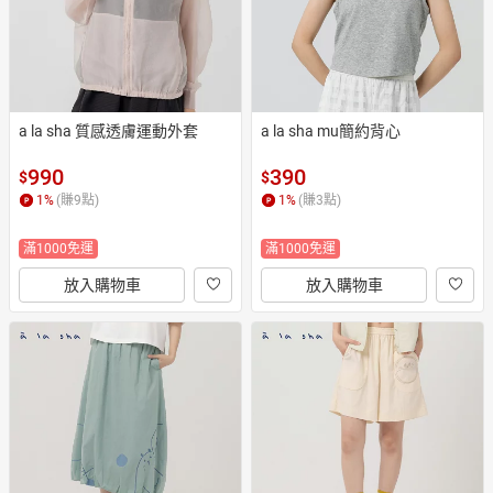
a la sha 質感透膚運動外套
a la sha mu簡約背心
990
390
$
$
1
%
(賺
9
點)
1
%
(賺
3
點)
滿1000免運
滿1000免運
放入購物車
放入購物車