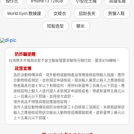
煙仔虎
iPhone 13 128GB
小型挖土機
高雄名產
World Gym 教練課
女睡衣
招財長夾
男懶人鞋
短髮造型
粳米
防詐騙提醒
台灣樂天市場與店家不會主動致電要求解除分期付款、要求ATM轉帳。
政策宣導
為防治動物傳染病，境外動物或動物產品等應施檢疫物輸入我國，應符
合動物檢疫規定，並依規定申請檢疫。擅自輸入屬禁止輸入之應施檢疫
物者最高可處七年以下有期徒刑，得併科新臺幣三百萬元以下罰金。應
施檢疫物之輸入人或代理人未依規定申請檢疫者，得處新臺幣五萬元以
上一百萬元以下罰鍰，並得按次處罰。
境外商品不得隨貨贈送應施檢疫物。
收件人違反動物傳染病防治條例第三十四條第三項規定，未將郵遞寄送
輸入之應施檢疫物送交輸出入動物檢疫機關銷燬者，處新臺幣三萬元以
上十五萬元以下罰鍰。