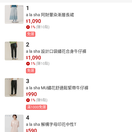
1
a la sha 阿財暈染漸層長裙
1,090
$
1
%
(賺
10
點)
免運
2
a la sha 設計口袋繡花合身牛仔褲
1,090
$
1
%
(賺
10
點)
免運
3
a la sha MU繡花舒適鬆緊帶牛仔褲
990
$
1
%
(賺
9
點)
滿1000免運
4
a la sha 解構字母印花中性T
590
$