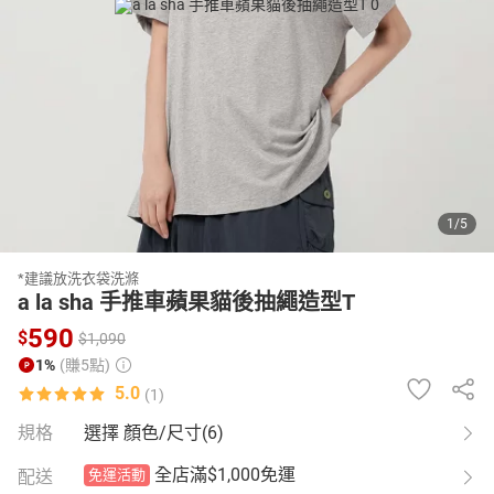
日本購物
電子/紙本書
HOT
1
/
5
*建議放洗衣袋洗滌
a la sha 手推車蘋果貓後抽繩造型T
590
$
$
1,090
1%
(賺5點)
5.0
(1)
規格
選擇 顏色/尺寸(6)
全店滿$1,000免運
配送
免運活動