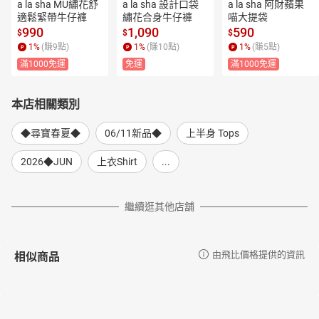
a la sha MU繡花舒
a la sha 設計口袋
a la sha 阿財蘋果
適鬆緊帶牛仔褲
繡花合身牛仔褲
喵大提袋
990
1,090
590
$
$
$
1
%
(賺
9
點)
1
%
(賺
10
點)
1
%
(賺
5
點)
滿1000免運
免運
滿1000免運
本店相關類別
◆尋寶春夏◆
06/11新品◆
上半身 Tops
2026◆JUN
上衣Shirt
...
繼續逛其他店舖
相似商品
由飛比價格提供的資訊