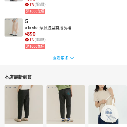
1
%
(賺
5
點)
滿1000免運
5
a la sha 球狀造型剪接長裙
890
$
1
%
(賺
8
點)
滿1000免運
查看更多
本店最新到貨