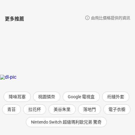
更多推薦
由飛比價格提供的資訊
降噪耳塞
桃園憐奈
Google 電視盒
绗縫外套
青苔
拉花杯
美谷朱里
落地門
電子衣櫥
Nintendo Switch 超級瑪利歐兄弟 驚奇