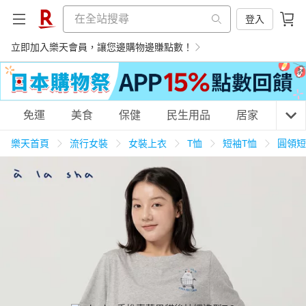
登入
立即加入樂天會員，讓您邊購物邊賺點數！
購物網分類
免運
美食
保健
民生用品
居家
3C
樂天首頁
流行女裝
女裝上衣
T恤
短袖T恤
圓領短
天天免運
美食蛋糕
養生保健
民生用品
居家生活
3C家電
運動休閒
親子玩具
女裝
男裝
化妝保養
情趣用品