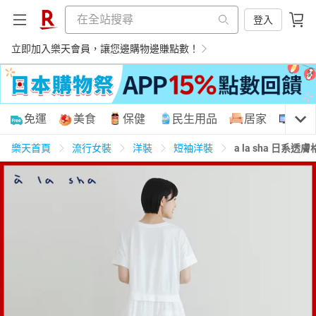
登入
立即加入樂天會員，讓您邊購物邊賺點數！
購物網分類
免運
美食
保健
民生用品
居家
3C
樂天首頁
流行女裝
洋裝
短袖洋裝
a la sha 日系
天天免運
美食蛋糕
養生保健
民生用品
居家生活
3C家電
運動休閒
親子玩具
女裝
男裝
化妝保養
情趣用品