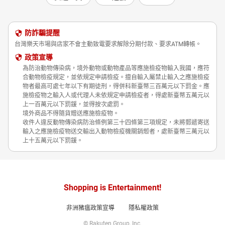
防詐騙提醒
台灣樂天市場與店家不會主動致電要求解除分期付款、要求ATM轉帳。
政策宣導
為防治動物傳染病，境外動物或動物產品等應施檢疫物輸入我國，應符
合動物檢疫規定，並依規定申請檢疫。擅自輸入屬禁止輸入之應施檢疫
物者最高可處七年以下有期徒刑，得併科新臺幣三百萬元以下罰金。應
施檢疫物之輸入人或代理人未依規定申請檢疫者，得處新臺幣五萬元以
上一百萬元以下罰鍰，並得按次處罰。
境外商品不得隨貨贈送應施檢疫物。
收件人違反動物傳染病防治條例第三十四條第三項規定，未將郵遞寄送
輸入之應施檢疫物送交輸出入動物檢疫機關銷燬者，處新臺幣三萬元以
上十五萬元以下罰鍰。
Shopping is Entertainment!
非洲豬瘟政策宣導
隱私權政策
© Rakuten Group, Inc.