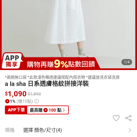
日本購物
電子/紙本書
HOT
1
/
4
*兩側無口袋 *此款淺色略透建議搭配內搭衣物 *建議放洗衣袋洗滌
a la sha 日系透膚格紋拼接洋裝
1,090
$
$
1,890
1%
(賺10點)
APP
下單
最高賺
100
點
規格
選擇 顏色/尺寸(4)