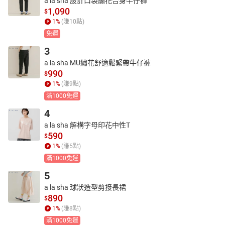
a la sha 設計口袋繡花合身牛仔褲
1,090
$
1
%
(賺
10
點)
免運
3
a la sha MU繡花舒適鬆緊帶牛仔褲
990
$
1
%
(賺
9
點)
滿1000免運
4
a la sha 解構字母印花中性T
590
$
1
%
(賺
5
點)
滿1000免運
5
a la sha 球狀造型剪接長裙
890
$
1
%
(賺
8
點)
滿1000免運