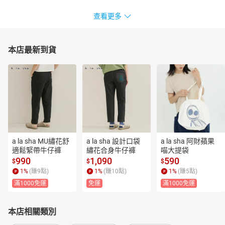
查看更多
本店最新到貨
a la sha MU繡花舒
a la sha 設計口袋
a la sha 阿財蘋果
適鬆緊帶牛仔褲
繡花合身牛仔褲
喵大提袋
990
1,090
590
$
$
$
1
%
(賺
9
點)
1
%
(賺
10
點)
1
%
(賺
5
點)
滿1000免運
免運
滿1000免運
本店相關類別