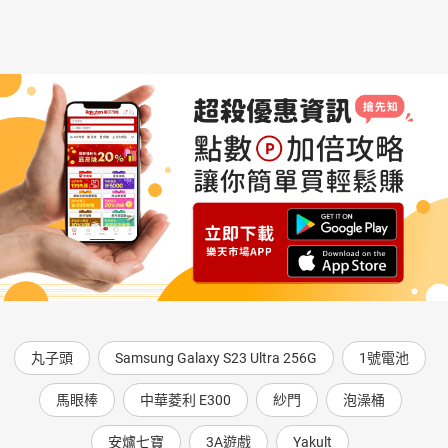
丸子頭
Samsung Galaxy S23 Ultra 256G
1號電池
馬眼棒
中華菱利 E300
紗門
泡澡桶
安爐七寶
3A遊戲
Yakult