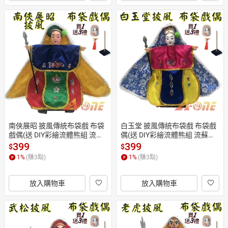
南俠展昭 披風傳統布袋戲 布袋
白玉堂 披風傳統布袋戲 布袋戲
戲偶(送 DIY彩繪流體熊組 流蘇
偶(送 DIY彩繪流體熊組 流蘇吊
飾品 戲偶架)益智布偶 木偶人偶
飾 戲偶架)女童布偶 木偶人偶玩
399
399
$
$
玩偶童玩 玩具 布袋戲手偶
偶童玩 玩具 布袋戲手偶
1
%
(賺
3
點)
1
%
(賺
3
點)
放入購物車
放入購物車