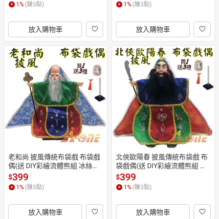
童玩 玩具 布袋戲手偶
童玩 玩具 布袋戲手偶
1
%
(賺
3
點)
1
%
(賺
3
點)
放入購物車
放入購物車
老和尚 披風傳統布袋戲 布袋戲
北俠歐陽春 披風傳統布袋戲 布
偶(送 DIY彩繪流體熊組 冰絲流
袋戲偶(送 DIY彩繪流體熊組 穿
蘇 戲偶架)Q版布偶 木偶人偶玩
珠流蘇 戲偶架)角色扮演布偶 木
399
399
$
$
偶童玩 玩具 布袋戲手偶
偶人偶玩偶童玩 玩具 布袋戲手
1
%
(賺
3
點)
1
%
(賺
3
點)
偶
放入購物車
放入購物車