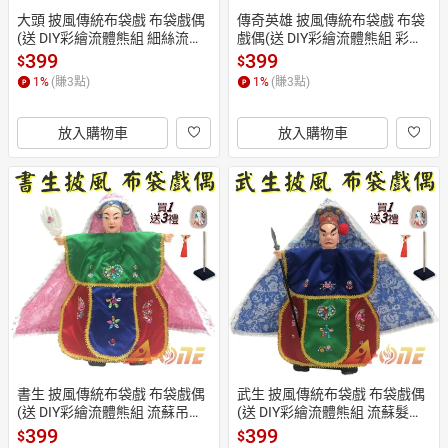
大頭 披風傳統布袋戲 布袋戲偶
傳奇英雄 披風傳統布袋戲 布袋
(送 DIY彩繪流體熊組 細絲流蘇
戲偶(送 DIY彩繪流體熊組 彩色
 戲偶架)禮物布偶 木偶人偶玩偶
流蘇 戲偶架)兒童布偶 木偶人偶
399
399
$
$
童玩 玩具 布袋戲手偶
玩偶童玩 玩具 布袋戲手偶
1
%
(賺
3
點)
1
%
(賺
3
點)
放入購物車
放入購物車
書生 披風傳統布袋戲 布袋戲偶
武生 披風傳統布袋戲 布袋戲偶
(送 DIY彩繪流體熊組 流蘇吊墜
(送 DIY彩繪流體熊組 流蘇髮簪
 戲偶架)表演布偶 木偶人偶玩偶
 戲偶架)卡通布偶 木偶人偶玩偶
399
399
$
$