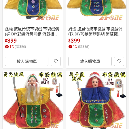
孫權 披風傳統布袋戲 布袋戲偶
周瑜 披風傳統布袋戲 布袋戲偶
(送 DIY彩繪流體熊組 流蘇掛飾
(送 DIY彩繪流體熊組 流蘇擺飾
 戲偶架)兒童布偶 木偶人偶玩偶
 戲偶架)表演布偶 木偶人偶玩偶
399
399
$
$
童玩 玩具 布袋戲手偶
童玩 玩具 布袋戲手偶
1
%
(賺
3
點)
1
%
(賺
3
點)
放入購物車
放入購物車