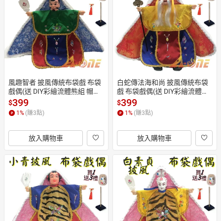
日本購物
電子/紙本書
HOT
風趣智者 披風傳統布袋戲 布袋
白蛇傳法海和尚 披風傳統布袋
戲偶(送 DIY彩繪流體熊組 帽穗
戲 布袋戲偶(送 DIY彩繪流體熊
流蘇 戲偶架)Q版布偶 木偶人偶
組 祈福流蘇 戲偶架)角色扮演布
399
399
$
$
玩偶童玩 玩具 布袋戲手偶
偶 木偶人偶玩偶童玩 玩具 布袋
1
%
(賺
3
點)
1
%
(賺
3
點)
戲手偶
放入購物車
放入購物車