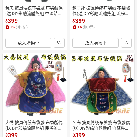
黃忠 披風傳統布袋戲 布袋戲偶
趙子龍 披風傳統布袋戲 布袋戲
(送 DIY彩繪流體熊組 中國結流
偶(送 DIY彩繪流體熊組 流蘇裝
蘇 戲偶架)卡通布偶 木偶人偶玩
飾 戲偶架)Q版布偶 木偶人偶玩
399
399
$
$
偶童玩 玩具 布袋戲手偶
偶童玩 玩具 布袋戲手偶
1
%
(賺
3
點)
1
%
(賺
3
點)
放入購物車
放入購物車
大喬 披風傳統布袋戲 布袋戲偶
呂布 披風傳統布袋戲 布袋戲偶
(送 DIY彩繪流體熊組 民俗流蘇
(送 DIY彩繪流體熊組 流蘇裝飾
 戲偶架)角色扮演布偶 木偶人偶
 戲偶架)益智布偶 木偶人偶玩偶
399
399
$
$