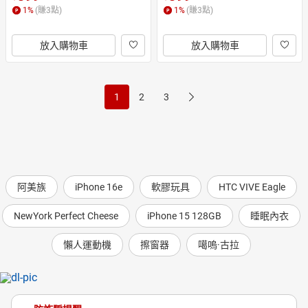
玩偶童玩 玩具 布袋戲手偶
童玩 玩具 布袋戲手偶
1
%
(賺
3
點)
1
%
(賺
3
點)
放入購物車
放入購物車
1
2
3
阿美族
iPhone 16e
軟膠玩具
HTC VIVE Eagle
NewYork Perfect Cheese
iPhone 15 128GB
睡眠內衣
懶人運動機
擦窗器
噶嗚·古拉