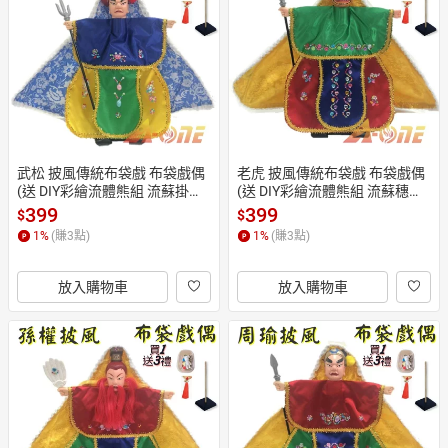
武松 披風傳統布袋戲 布袋戲偶
老虎 披風傳統布袋戲 布袋戲偶
(送 DIY彩繪流體熊組 流蘇掛件
(送 DIY彩繪流體熊組 流蘇穗子
 戲偶架)男童布偶 木偶人偶玩偶
 戲偶架)禮物布偶 木偶人偶玩偶
399
399
$
$
童玩 玩具 布袋戲手偶
童玩 玩具 布袋戲手偶
1
%
(賺
3
點)
1
%
(賺
3
點)
放入購物車
放入購物車