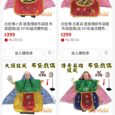
白蛇傳小青 披風傳統布袋戲 布
白蛇傳 白素貞 披風傳統布袋戲
袋戲偶(送 DIY彩繪流體熊組 御
 布袋戲偶(送 DIY彩繪流體熊組
守流蘇 戲偶架)益智布偶 木偶人
 流蘇配件 戲偶架)女童布偶 木
399
399
$
$
偶玩偶童玩 玩具 布袋戲手偶
偶人偶玩偶童玩 玩具 布袋戲手
1
%
(賺
3
點)
1
%
(賺
3
點)
偶
放入購物車
放入購物車