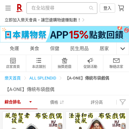
登入
立即加入樂天會員，讓您邊購物邊賺點數！
購物網分類
免運
美食
保健
民生用品
居家
3C
店家首頁
本店類別
抽獎遊戲
促銷活動
聯絡店家
天天免運
美食蛋糕
養生保健
民生用品
【A-ONE】傳統布袋戲偶
樂天首頁
ALL SPLENDID
【A-ONE】傳統布袋戲偶
居家生活
3C家電
運動休閒
親子玩具
綜合排名
價格
評分高
女裝
男裝
化妝保養
情趣用品