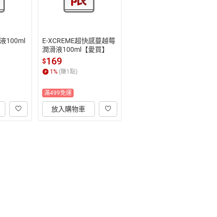
100ml
E-XCREME超快感蔓越莓
潤滑液100ml【愛買】
169
$
1
%
(賺
1
點)
滿499免運
放入購物車