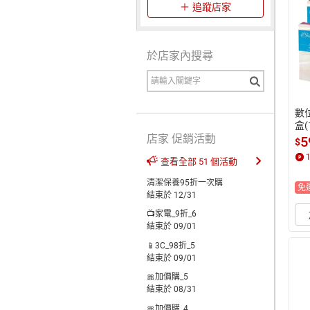
追蹤店家
於店家內搜尋
數
盒(
店家 促銷活動
5
$
查看全部 51 個活動
清潔保養95折一次購
免
結束於 12/31
📺家電_9折_6
結束於 09/01
📱3C_98折_5
結束於 09/01
🎀加價購_5
結束於 08/31
🎀加價購_4