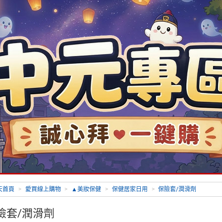
天首頁
>
愛買線上購物
>
▲美妝保健
>
保健居家日用
>
保險套/潤滑劑
險套/潤滑劑