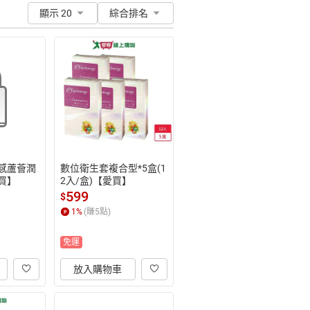
顯示 20
綜合排名
快感蘆薈潤
數位衛生套複合型*5盒(1
愛買】
2入/盒)【愛買】
599
$
1
%
(賺
5
點)
免運
放入購物車