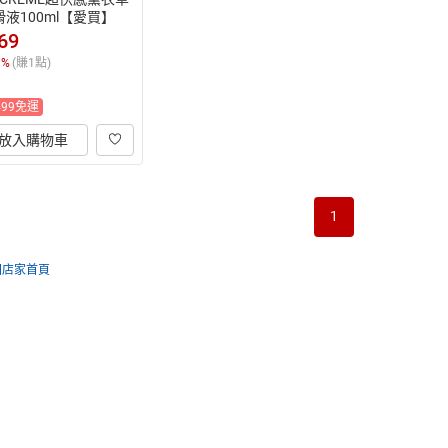
滑液100ml【愛買】
69
1
%
(賺
1
點)
499免運
放入購物車
1
回店家首頁