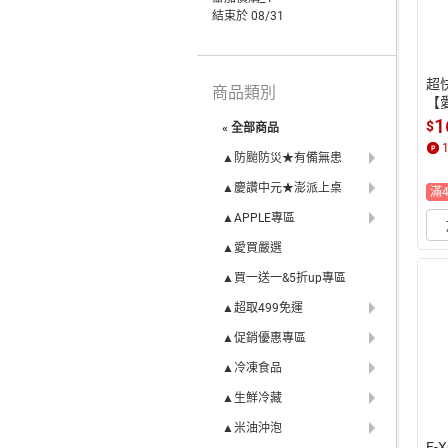
結束於 08/31
超
商品類別
【
1
$
« 全部商品
▲防颱防災★有備無患
▲慶讚中元★澎派上桌
滿
▲APPLE專區
▲愛買嚴選
▲買一送一&5折up專區
▲超取499免運
▲促銷優惠專區
▲冷凍食品
▲生鮮冷藏
▲米油沖泡
E-