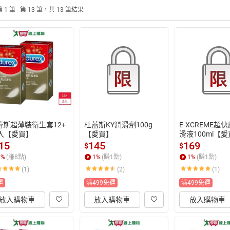
 1 筆 - 第 13 筆，共 13 筆結果
蕾斯超薄裝衛生套12+
杜蕾斯KY潤滑劑100g
E-XCREME超
2入【愛買】
【愛買】
滑液100ml【
15
145
169
$
$
1
%
(賺
8
點)
1
%
(賺
1
點)
1
%
(賺
1
點)
(1)
(2)
(1)
運
滿499免運
滿499免運
放入購物車
放入購物車
放入購物車