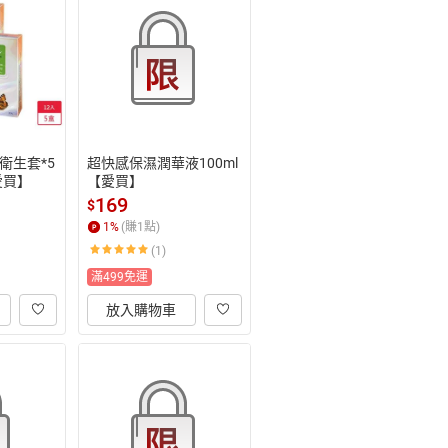
衛生套*5
超快感保濕潤華液100ml
愛買】
【愛買】
169
$
1
%
(賺
1
點)
(1)
滿499免運
放入購物車