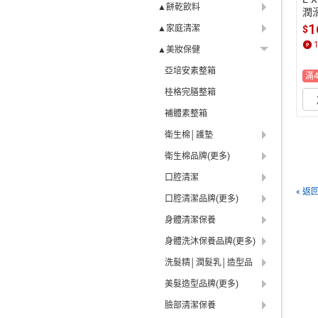
▲餅乾飲料
潤
1
$
▲家庭清潔
▲美妝保健
亞培安素整箱
滿
桂格完膳整箱
補體素整箱
衛生棉│護墊
衛生棉品牌(更多)
口腔清潔
« 返
口腔清潔品牌(更多)
身體清潔保養
身體洗沐保養品牌(更多)
洗髮精│潤髮乳│造型品
美髮造型品牌(更多)
臉部清潔保養