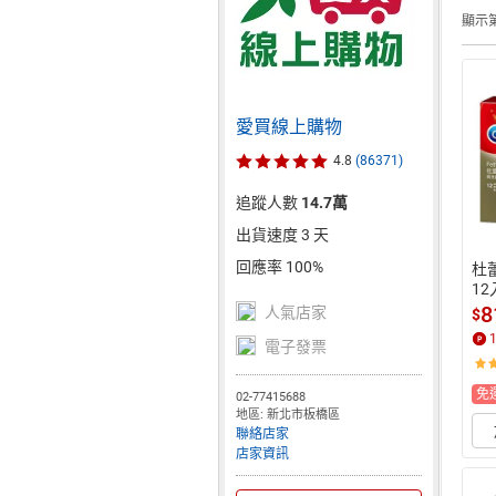
顯示第
愛買線上購物
4.8
(86371)
追蹤人數
14.7萬
出貨速度 3 天
回應率 100%
杜
1
8
人氣店家
$
電子發票
免
02-77415688
地區: 新北市板橋區
聯絡店家
店家資訊