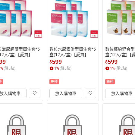
位無感超薄型衛生套*5
數位水感潤滑型衛生套*5
數位繽紛混合型
12入/盒)【愛買】
盒(12入/盒)【愛買】
盒(12入/盒)【
99
599
599
$
$
1
%
(賺
5
點)
1
%
(賺
5
點)
1
%
(賺
5
點)
運
免運
免運
放入購物車
放入購物車
放入購物車