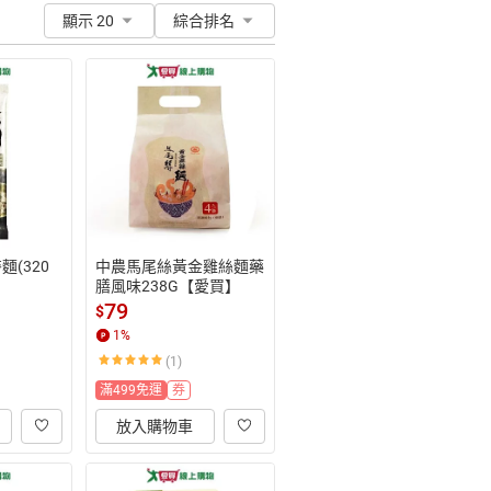
顯示 20
綜合排名
麵(320
中農馬尾絲黃金雞絲麵藥
膳風味238G【愛買】
79
$
1
%
(1)
滿499免運
券
放入購物車