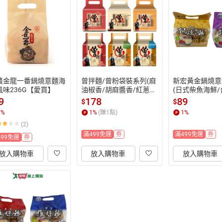
農金龍一番鍋燒意麵海
曾拌麵/曾粉袋裝系列(麻
新宏黃金鍋燒意
風味236G【愛買】
油椒香/胡麻醬香/紅蔥肉
(日式柴魚海鮮
燥/麻辣肉燥/紅蔥肉燥/
肉燥)(335g/
9
178
89
$
$
香菇肉燥)(4入/袋)【愛
1
%
1
%
(賺
1
點)
1
%
買】
(2)
滿499免運
券
滿499免運
券
499免運
券
放入購物車
放入購物車
放入購物車