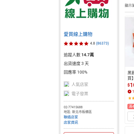
顯示第
愛買線上購物
4.8
(86373)
追蹤人數
14.7萬
出貨速度 3 天
回應率 100%
黑
買
1
人氣店家
$
電子發票
滿
02-77415688
地區: 新北市板橋區
聯絡店家
店家資訊