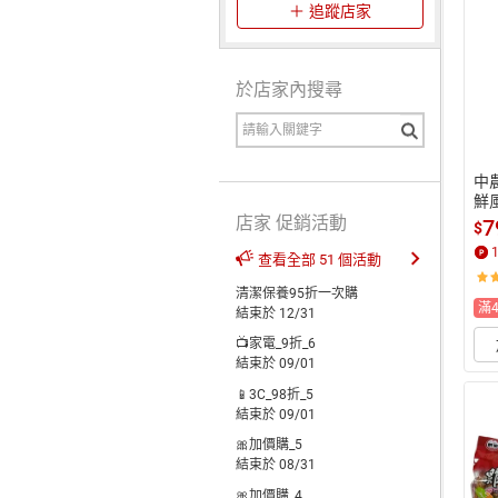
追蹤店家
於店家內搜尋
中
鮮
店家 促銷活動
7
$
查看全部 51 個活動
清潔保養95折一次購
滿
結束於 12/31
📺家電_9折_6
結束於 09/01
📱3C_98折_5
結束於 09/01
🎀加價購_5
結束於 08/31
🎀加價購_4