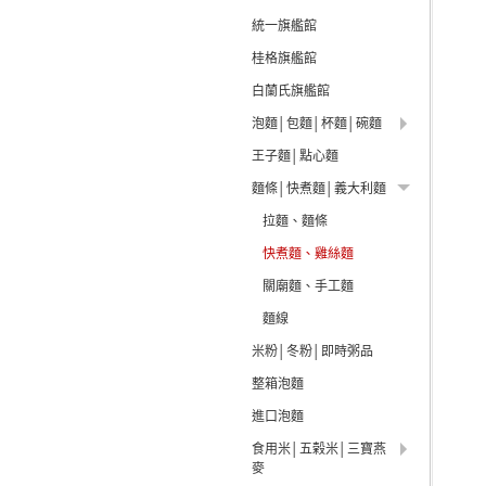
統一旗艦館
桂格旗艦館
白蘭氏旗艦館
泡麵│包麵│杯麵│碗麵
王子麵│點心麵
麵條│快煮麵│義大利麵
拉麵、麵條
快煮麵、雞絲麵
關廟麵、手工麵
麵線
米粉│冬粉│即時粥品
整箱泡麵
進口泡麵
食用米│五榖米│三寶燕
麥