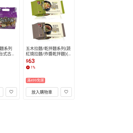
麵系列
五木拉麵/乾拌麵系列(蔬
/台式古早
紅燒拉麵/炸醬乾拌麵)(3
包)【愛買】
19-325g/包)【愛買】
63
$
1
%
滿499免運
放入購物車