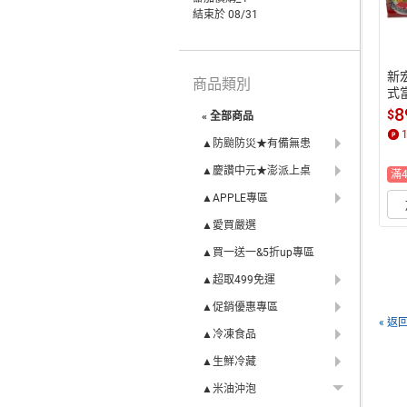
結束於 08/31
新
商品類別
式
魚)
8
$
« 全部商品
▲防颱防災★有備無患
▲慶讚中元★澎派上桌
滿
▲APPLE專區
▲愛買嚴選
▲買一送一&5折up專區
▲超取499免運
▲促銷優惠專區
« 返
▲冷凍食品
▲生鮮冷藏
▲米油沖泡