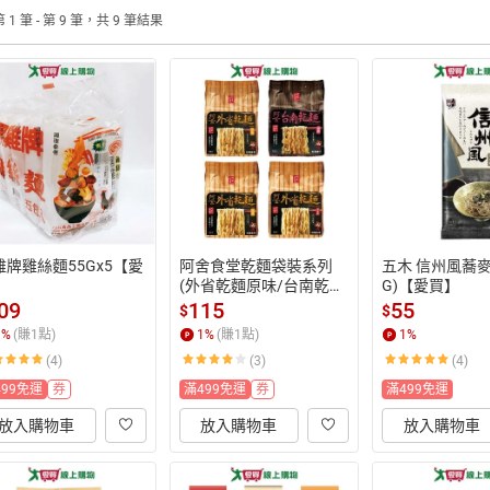
 1 筆 - 第 9 筆，共 9 筆結果
雞牌雞絲麵55Gx5【愛
阿舍食堂乾麵袋裝系列
五木 信州風蕎麥
】
(外省乾麵原味/台南乾麵
G)【愛買】
油蔥/外省乾麵油蔥/外省
09
115
55
$
$
乾麵油蔥辣)(95Gx5入/
1
%
(賺
1
點)
1
%
(賺
1
點)
1
%
袋)【愛買】
(4)
(3)
(4)
499免運
券
滿499免運
券
滿499免運
放入購物車
放入購物車
放入購物車