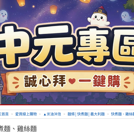
天首頁
>
愛買線上購物
>
▲米油沖泡
>
麵條│快煮麵│義大利麵
>
快煮麵、雞絲
煮麵、雞絲麵