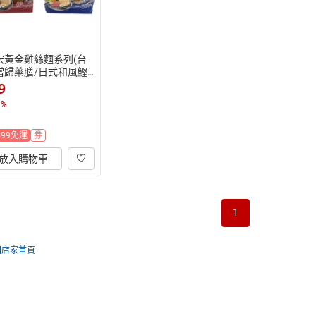
宏黃金雞絲麵系列(台
當歸藥膳/日式和風鰹
(335g/包)【愛買】
9
1
%
499免運
券
放入購物車
1
回店家首頁