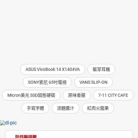
ASUS VivoBook 14 X1404VA
藍芽耳機
SONY索尼 65吋電視
VANS SLIP-ON
Micron美光 SSD固態硬碟
原味香腸
7-11 CITY CAFE
手寫字體
涼麵醬汁
紅肉火龍果
防詐騙提醒