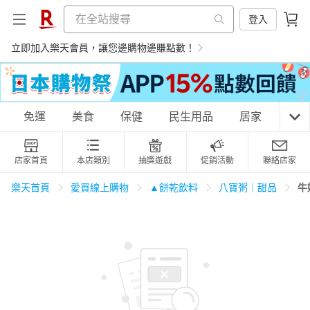
登入
立即加入樂天會員，讓您邊購物邊賺點數！
購物網分類
免運
美食
保健
民生用品
居家
3C
店家首頁
本店類別
抽獎遊戲
促銷活動
聯絡店家
天天免運
美食蛋糕
養生保健
民生用品
牛
樂天首頁
愛買線上購物
▲餅乾飲料
八寶粥｜甜品
居家生活
3C家電
運動休閒
親子玩具
女裝
男裝
化妝保養
情趣用品