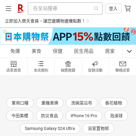
登入
立即加入樂天會員，讓您邊購物邊賺點數！
購物網分類
免運
美食
保健
民生用品
居家
3C
店家首頁
本店類別
抽獎遊戲
促銷活動
聯絡店家
天天免運
美食蛋糕
養生保健
民生用品
軍用口糧
重機車牌
洗碗菜瓜布
香花植物
居家生活
3C家電
運動休閒
親子玩具
今田美櫻
防災食品
iPhone 16 Pro
泡澡球
Samsung Galaxy S24 Ultra
浴室置物架
女裝
男裝
化妝保養
情趣用品