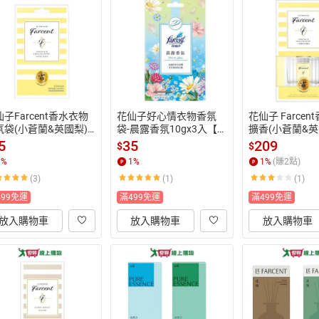
子Farcent香水衣物
花仙子好心情衣物香氛
花仙子 Farce
氛袋(小蒼蘭&英國梨)3
袋-晨露香氛10gx3入【愛
擴香(小蒼蘭&英
g【愛買】
買】
ml【愛買】
5
35
209
$
$
1
%
1
%
1
%
(賺
2
點)
(3)
(1)
(1)
499免運
滿499免運
滿499免運
放入購物車
放入購物車
放入購物車