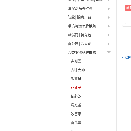
滿
清潔劑品牌推薦
防蚊│除蟲用品
環境清潔品牌推薦
除濕筒│補充包
香芬袋│芳香劑
芳香除濕品牌推薦
« 返
克潮靈
去味大師
熊寶貝
花仙子
依必朗
滿庭香
妙管家
香花蕾