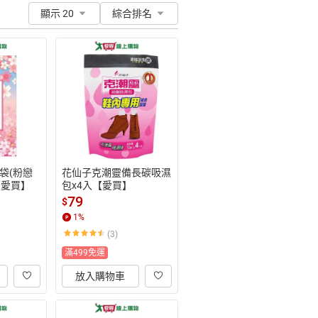
顯示 20
綜合排名
袋(粉戀
花仙子克潮靈備長碳吸濕
【愛買】
包x4入【愛買】
79
$
1
%
(3)
滿499免運
放入購物車