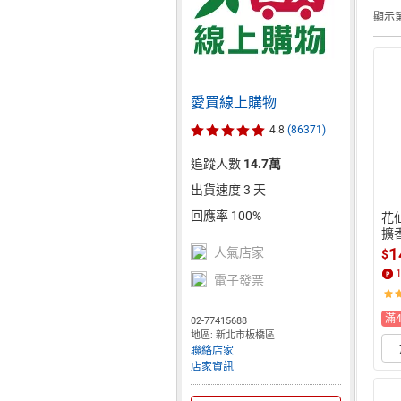
顯示第
愛買線上購物
4.8
(86371)
追蹤人數
14.7萬
出貨速度 3 天
回應率 100%
花仙
擴
梨)
1
人氣店家
$
電子發票
滿
02-77415688
地區: 新北市板橋區
聯絡店家
店家資訊