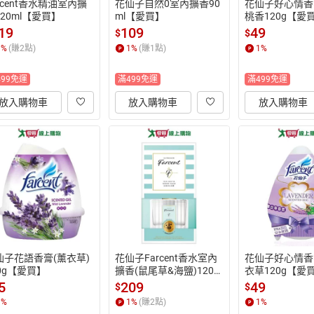
rcent香水精油室內擴
花仙子自然0室內擴香90
花仙子好心情香
20ml【愛買】
ml【愛買】
桃香120g【愛
19
109
49
$
$
1
%
(賺
2
點)
1
%
(賺
1
點)
1
%
499免運
滿499免運
滿499免運
放入購物車
放入購物車
放入購物車
仙子花語香膏(薰衣草)
花仙子Farcent香水室內
花仙子好心情香
0g【愛買】
擴香(鼠尾草&海鹽)120m
衣草120g【愛
l【愛買】
5
209
49
$
$
1
%
1
%
(賺
2
點)
1
%