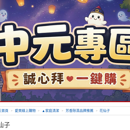
天首頁
>
愛買線上購物
>
▲家庭清潔
>
芳香除濕品牌推薦
>
花仙子
仙子