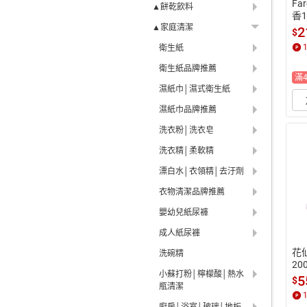
Fa
▲餅乾飲料
香1
▲家庭清潔
2
$
衛生紙
衛生紙品牌推薦
滿
濕紙巾│濕式衛生紙
濕紙巾品牌推薦
洗衣粉│洗衣皂
洗衣精│柔軟精
漂白水│衣領精│去汙劑
衣物清潔品牌推薦
嬰幼兒紙尿褲
成人紙尿褲
花
洗碗精
20
小蘇打粉│檸檬酸│熱水
5
$
瓶清潔
廚房│浴室│玻璃│地板