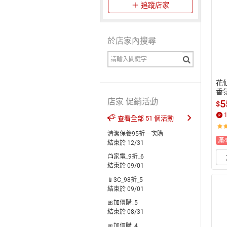
追蹤店家
於店家內搜尋
花仙
香
店家 促銷活動
0
5
$
查看全部 51 個活動
清潔保養95折一次購
滿
結束於 12/31
📺家電_9折_6
結束於 09/01
📱3C_98折_5
結束於 09/01
🎀加價購_5
結束於 08/31
🎀加價購_4