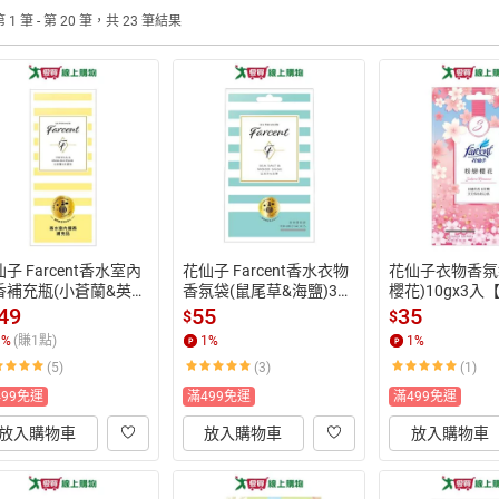
 1 筆 - 第 20 筆，共 23 筆結果
子 Farcent香水室內
花仙子 Farcent香水衣物
花仙子衣物香氛
香補充瓶(小蒼蘭&英國
香氛袋(鼠尾草&海鹽)30g
櫻花)10gx3入
100ml【愛買】
【愛買】
49
55
35
$
$
1
%
(賺
1
點)
1
%
1
%
(5)
(3)
(1)
499免運
滿499免運
滿499免運
放入購物車
放入購物車
放入購物車