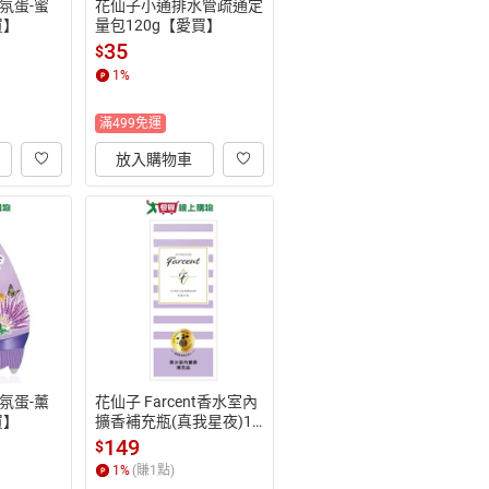
氛蛋-蜜
花仙子小通排水管疏通定
買】
量包120g【愛買】
35
$
1
%
滿499免運
放入購物車
氛蛋-薰
花仙子 Farcent香水室內
買】
擴香補充瓶(真我星夜)10
0ml【愛買】
149
$
1
%
(賺
1
點)