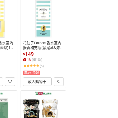
nt香水室內
花仙子Farcent香水室內
國梨)120
擴香補充瓶(鼠尾草&海
鹽)100ml【愛買】
149
$
1
%
(賺
1
點)
(5)
滿499免運
放入購物車