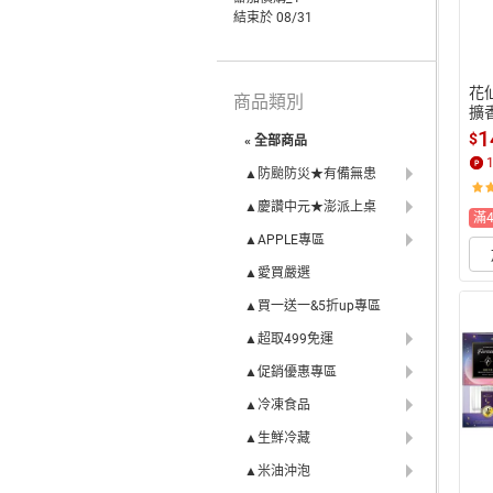
結束於 08/31
花仙
商品類別
擴
0
1
$
« 全部商品
▲防颱防災★有備無患
▲慶讚中元★澎派上桌
滿
▲APPLE專區
▲愛買嚴選
▲買一送一&5折up專區
▲超取499免運
▲促銷優惠專區
▲冷凍食品
▲生鮮冷藏
▲米油沖泡