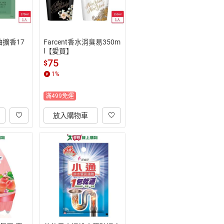
油擴香17
Farcent香水消臭易350m
l【愛買】
75
$
1
%
滿499免運
放入購物車