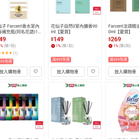
子 Farcent香水室內
花仙子自然0室內擴香90
Farcent法頌精
香補充瓶(同名花語)10
ml【愛買】
0ml【愛買】
ml【愛買】
49
149
269
$
$
1
%
(賺
1
點)
1
%
(賺
1
點)
1
%
(賺
2
點)
(1)
滿499免運
滿499免運
499免運
放入購物車
放入購物車
放入購物車