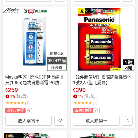
Mayka明家 1開4插3P延長線-6
【2件超值組】國際牌鹼性電池
尺(1.8m)過載自動斷電 PC防火
1號2入/組【愛買】
 3孔【愛買】
259
390
$
$
1
%
(賺
2
點)
1
%
(賺
3
點)
(1)
(1)
滿499免運
券
滿499免運
券
放入購物車
放入購物車