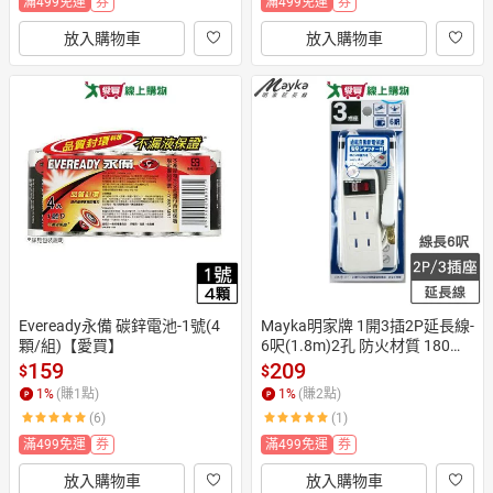
滿499免運
券
滿499免運
券
放入購物車
放入購物車
Eveready永備 碳鋅電池-1號(4
Mayka明家牌 1開3插2P延長線-
顆/組)【愛買】
6呎(1.8m)2孔 防火材質 180度
旋轉插頭【愛買】
159
209
$
$
1
%
(賺
1
點)
1
%
(賺
2
點)
(6)
(1)
滿499免運
券
滿499免運
券
放入購物車
放入購物車