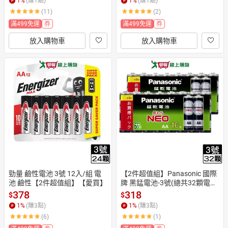
1
%
(賺
1
點)
1
%
(賺
1
點)
(11)
(2)
滿499免運
券
滿499免運
券
放入購物車
放入購物車
勁量 鹼性電池 3號 12入/組 電
【2件超值組】Panasonic 國際
池 鹼性【2件超值組】【愛買】
牌 黑錳電池-3號(總共32顆電
池)【愛買】
378
318
$
$
1
%
(賺
3
點)
1
%
(賺
3
點)
(6)
(1)