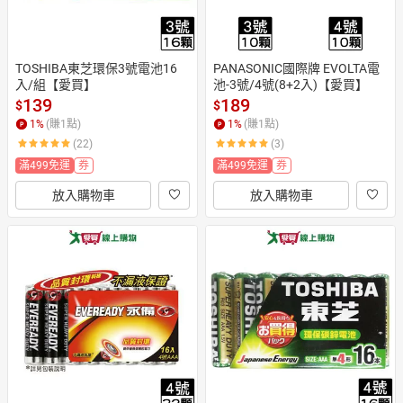
TOSHIBA東芝環保3號電池16
PANASONIC國際牌 EVOLTA電
入/組【愛買】
池-3號/4號(8+2入)【愛買】
139
189
$
$
1
%
(賺
1
點)
1
%
(賺
1
點)
(22)
(3)
滿499免運
券
滿499免運
券
放入購物車
放入購物車