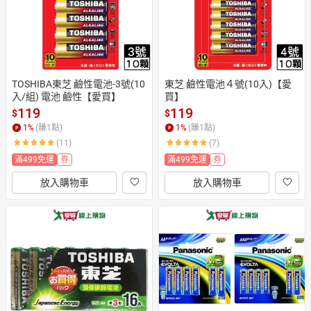
TOSHIBA東芝 鹼性電池-3號(10
東芝 鹼性電池４號(10入)【愛
入/組) 電池 鹼性【愛買】
買】
119
119
$
$
1
%
(賺
1
點)
1
%
(賺
1
點)
(11)
(7)
滿499免運
券
滿499免運
券
放入購物車
放入購物車