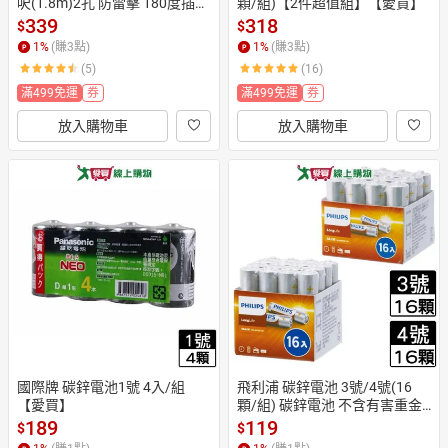
呎(1.8m)2孔 防雷擊 180度插頭 
顆/組)【2件超值組】【愛買】
過載斷電保護【愛買】
339
318
$
$
1
%
(賺
3
點)
1
%
(賺
3
點)
(5)
(16)
滿499免運
券
滿499免運
券
放入購物車
放入購物車
國際牌 碳鋅電池1號 4入/組
飛利浦 碳鋅電池 3號/4號(16
【愛買】
顆/組) 碳鋅電池 不含有害重金
屬 環保 耐久 電池【愛買】
189
119
$
$