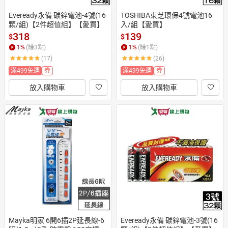
Eveready永備 碳鋅電池-4號(16
TOSHIBA東芝環保4號電池16
顆/組)【2件超值組】【愛買】
入/組【愛買】
318
139
$
$
1
%
(賺
3
點)
1
%
(賺
1
點)
(17)
(26)
滿499免運
券
滿499免運
券
放入購物車
放入購物車
Mayka明家 6開6插2P延長線-6
Eveready永備 碳鋅電池-3號(16