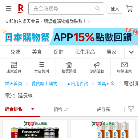
登入
立即加入樂天會員，讓您邊購物邊賺點數！
購物網分類
免運
美食
保健
民生用品
居家
3C
店家首頁
本店類別
抽獎遊戲
促銷活動
聯絡店家
天天免運
美食蛋糕
養生保健
民生用品
電池│
樂天首頁
愛買線上購物
▲日用百貨
燈具五金
電池│延長線
居家生活
3C家電
運動休閒
親子玩具
綜合排名
價格
評分高
女裝
男裝
化妝保養
情趣用品