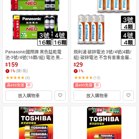
日本購物
電子/紙本書
HOT
Panasonic國際牌 黑色錳乾電
飛利浦 碳鋅電池 3號/4號(4顆/
池-3號/4號(16顆/組) 電池 黑錳
組) 碳鋅電池 不含有害重金屬
 碳鋅 無毒【愛買】
 環保 耐久 電池【愛買】
159
29
$
$
1
%
(賺
1
點)
1
%
(4)
(13)
滿499免運
券
滿499免運
券
放入購物車
放入購物車