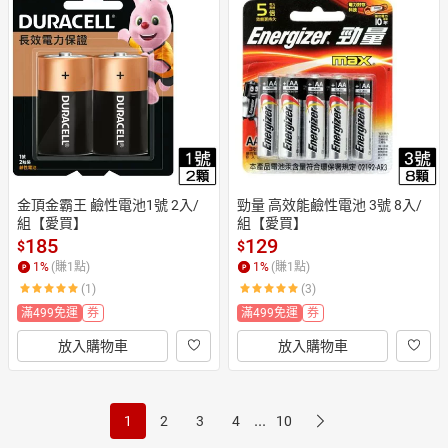
金頂金霸王 鹼性電池1號 2入/
勁量 高效能鹼性電池 3號 8入/
組【愛買】
組【愛買】
185
129
$
$
1
%
(賺
1
點)
1
%
(賺
1
點)
(1)
(3)
滿499免運
券
滿499免運
券
放入購物車
放入購物車
...
1
2
3
4
10