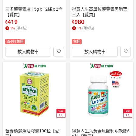
三多葉黃素凍 15g x 12條 x 2盒
得意人生高單位葉黃素黑醋栗
【愛買】
三入【愛買】
419
980
$
$
1
%
(賺
4
點)
1
%
(賺
9
點)
滿499免運
免運
放入購物車
放入購物車
台糖精選魚油膠囊100粒【愛
得意人生葉黃素原賜利明軟膠6