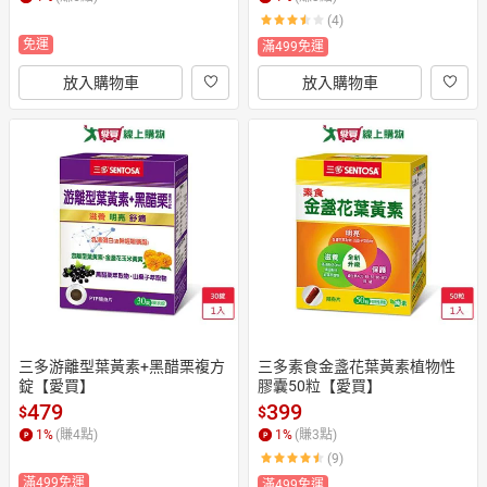
(4)
免運
滿499免運
放入購物車
放入購物車
三多游離型葉黃素+黑醋栗複方
三多素食金盞花葉黃素植物性
錠【愛買】
膠囊50粒【愛買】
479
399
$
$
1
%
(賺
4
點)
1
%
(賺
3
點)
(9)
滿499免運
滿499免運