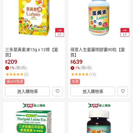
日本購物
電子/紙本書
HOT
三多葉黃素凍15g x 12條【愛
得意人生愛麗明膠囊90粒【愛
買】
買】
209
639
$
$
1
%
(賺
2
點)
1
%
(賺
6
點)
(5)
(13)
滿499免運
免運
放入購物車
放入購物車