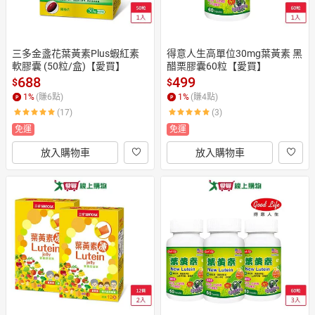
三多金盞花葉黃素Plus蝦紅素
得意人生高單位30mg葉黃素 黑
軟膠囊 (50粒/盒)【愛買】
醋栗膠囊60粒【愛買】
688
499
$
$
1
%
(賺
6
點)
1
%
(賺
4
點)
(17)
(3)
免運
免運
放入購物車
放入購物車