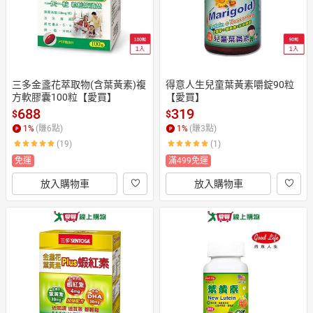
三多金盞花萃取物(含葉黃素)複
得意人生兒童葉黃素嚼錠90粒
方軟膠囊100粒【愛買】
【愛買】
688
319
$
$
1
%
(賺
6
點)
1
%
(賺
3
點)
(19)
(1)
免運
滿499免運
放入購物車
放入購物車