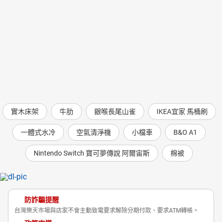
實木床架
牛肋
銀喉長尾山雀
IKEA宜家 馬桶刷
一體式水冷
空氣清淨機
小檔車
B&O A1
Nintendo Switch 寶可夢傳說 阿爾宙斯
棉被
防詐騙提醒
台灣樂天市場與店家不會主動致電要求解除分期付款、要求ATM轉帳。