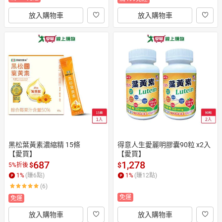
放入購物車
放入購物車
黑松葉黃素濃縮精 15條                                           
得意人生愛麗明膠囊90粒 x2入
【愛買】
【愛買】
687
1,278
$
$
5%折後
1
%
(賺
6
點)
1
%
(賺
12
點)
(6)
免運
免運
放入購物車
放入購物車