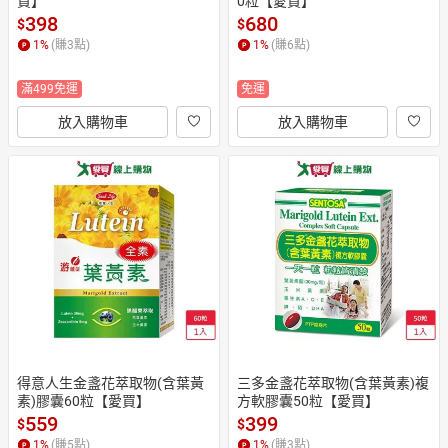
買】
0粒【愛買】
398
680
$
$
1
%
(賺
3
點)
1
%
(賺
6
點)
滿499免運
免運
放入購物車
放入購物車
得意人生金盞花萃取物(含葉黃
三多金盞花萃取物(含葉黃素)複
素)膠囊60粒【愛買】
方軟膠囊50粒【愛買】
559
399
$
$
1
%
(賺
5
點)
1
%
(賺
3
點)