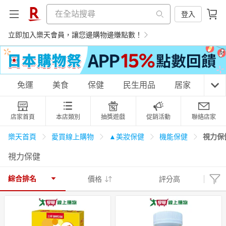
登入
立即加入樂天會員，讓您邊購物邊賺點數！
購物網分類
免運
美食
保健
民生用品
居家
3C
店家首頁
本店類別
抽獎遊戲
促銷活動
聯絡店家
天天免運
美食蛋糕
養生保健
民生用品
視力保
樂天首頁
愛買線上購物
▲美妝保健
機能保健
視力保健
居家生活
3C家電
運動休閒
親子玩具
綜合排名
價格
評分高
女裝
男裝
化妝保養
情趣用品