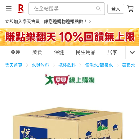
登入
立即加入樂天會員，讓您邊購物邊賺點數！
購物網分類
免運
美食
保健
民生用品
居家
3C
樂天首頁
水與飲料
瓶裝飲料
氣泡水/礦泉水
礦泉水
天天免運
美食蛋糕
養生保健
民生用品
居家生活
3C家電
運動休閒
親子玩具
女裝
男裝
化妝保養
情趣用品