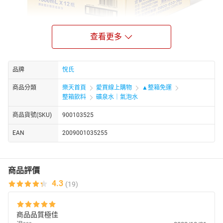
查看更多
品牌
悅氏
商品名稱 悅氏礦泉水1500mlx12
商品分類
樂天首頁
愛買線上購物
▲整箱免運
品牌 悅氏
整箱飲料
礦泉水｜氣泡水
商品種類 飲用水
商品貨號(SKU)
900103525
保存方法 請保持於陰涼處, 避免高溫陽光直射
內容物成份 礦泉水
EAN
2009001035255
熱量 每100毫升0大卡
每份營養成份 每份營養成份：
每一份量100毫升
商品評價
熱量0大卡
4.3
內容量 ( g/ml ) 1500mlx12
(19)
食品添加物名稱 已標示於產品包裝上
產地 台灣
商品品質極佳
廠商名稱 名牌食品股份有限公司頭城廠製造