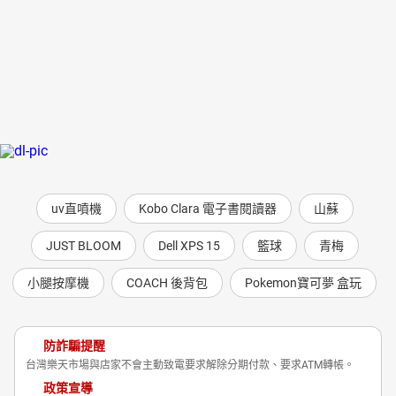
uv直噴機
Kobo Clara 電子書閱讀器
山蘇
JUST BLOOM
Dell XPS 15
籃球
青梅
小腿按摩機
COACH 後背包
Pokemon寶可夢 盒玩
防詐騙提醒
台灣樂天市場與店家不會主動致電要求解除分期付款、要求ATM轉帳。
政策宣導