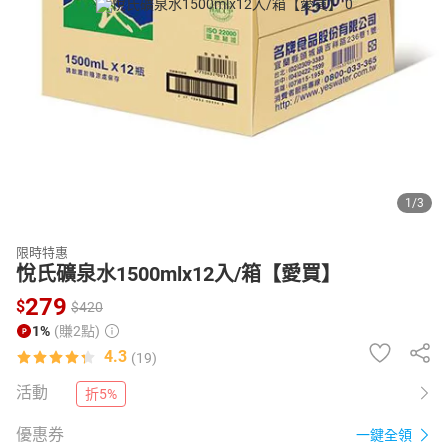
日本購物
電子/紙本書
HOT
1
/
3
限時特惠
悅氏礦泉水1500mlx12入/箱【愛買】
279
$
$
420
1%
(賺2點)
4.3
(19)
活動
折5%
優惠券
一鍵全領