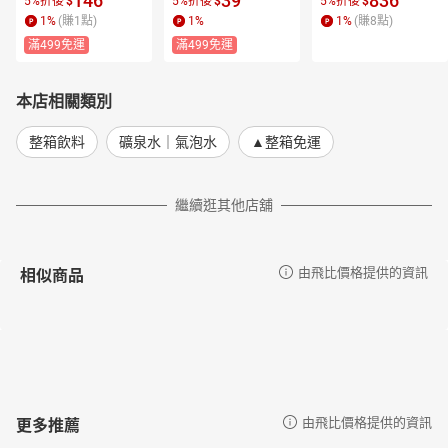
146
39
836
5%折後
$
5%折後
$
5%折後
$
(130G/包)【愛買】
1
%
(賺
1
點)
1
%
1
%
(賺
8
點)
滿499免運
滿499免運
本店相關類別
整箱飲料
礦泉水｜氣泡水
▲整箱免運
繼續逛其他店舖
相似商品
由飛比價格提供的資訊
更多推薦
由飛比價格提供的資訊