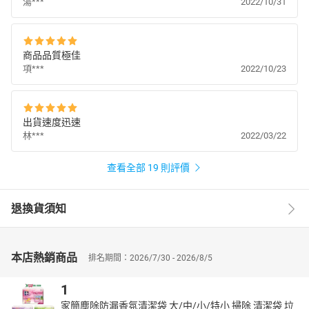
湯***
2022/10/31
廠商電話號碼 0800-033-365
廠商地址 宜蘭縣頭城鎮吉祥路236巷1號
保存期限 1年
製造日期／有效日期
商品品質極佳
投保產品責任險字號 標示罐上
項***
2022/10/23
其他揭露事項 無
營養標示數據若與包裝上略有差異時，以實際包裝上標示為準
出貨速度迅速
林***
2022/03/22
◎ 規格：1500mlx12
查看全部 19 則評價
◎食品業者登入字號:G-184801271-00000-5
◎ 注意事項：
退換貨須知
◎ 勿放置在陽光直射與潮濕處
◎ 包裝拆封後，請儘速使用完畢，以防變質
本店熱銷商品
◎ 製造日期與有效期限，商品成分皆標示於包裝盒上
排名期間：2026/7/30 - 2026/8/5
◎ 本產品網頁因拍攝關係，圖檔略有差異，實際以廠商出貨為主
1
◎ 本產品文案若有變動敬請參照實際商品為準
家簡塵除防漏香氛清潔袋 大/中/小/特小 掃除 清潔袋 垃