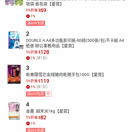
圾袋 香氛袋【愛買】
69
5%折後
$
1
%
滿499免運
2
DOUBLE A A4多功能影印紙-80磅(500張/包)不卡紙 A4
紙張 辦公事務用品【愛買】
128
5%折後
$
1
%
(賺
1
點)
3
新東陽雪花金錢豬肉乾隨手包100G【愛買】
119
5%折後
$
1
%
(賺
1
點)
滿499免運
券
4
金農  越禾米1kg【愛買】
82
5%折後
$
1
%
滿499免運