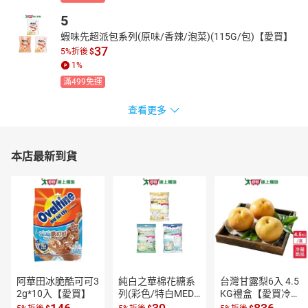
5
蝦味先超派包系列(原味/香辣/泡菜)(115G/包)【愛買】
37
5%折後
$
1
%
滿499免運
查看更多
本店最新到貨
阿華田冰脆酷可可3
純白之華棉花糖系
台灣甘露梨6入 4.5
2g*10入【愛買】
列(彩色/特白MEDI
KG禮盒【愛買冷
UM/特大白LARGE)
藏】